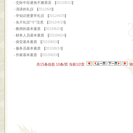
·
交际中应避免不雅英语
[
2012/6/12
]
·
演讲的礼仪
[
2012/6/8
]
·
学知识更要学礼仪
[
2012/4/25
]
·
名片礼仪“十”注意
[
2012/4/18
]
·
教师的基本素质
[
2010/8/24
]
·
财务人员基本素质
[
2010/8/24
]
·
保安基本素质
[
2010/8/24
]
·
服务员基本素质
[
2010/8/24
]
·
作家基本素质
[
2010/8/24
]
共
15
条信息
10
条/页 当前
1
/
2
页
转