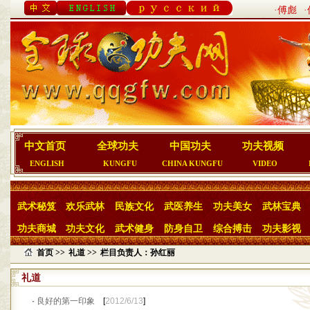
·傅彪
中文首页
全球功夫
中国功夫
功夫视频
ENGLISH
KUNGFU
CHINA KUNGFU
VIDEO
武术秘笈
欢乐武林
民族文化
武医养生
功夫美女
武林宝典
功夫商城
功夫文化
武术健身
防身自卫
综合搏击
功夫影视
首页 >>
礼道 >>
栏目负责人：孙红丽
礼道
·
良好的第一印象
[
2012/6/13
]