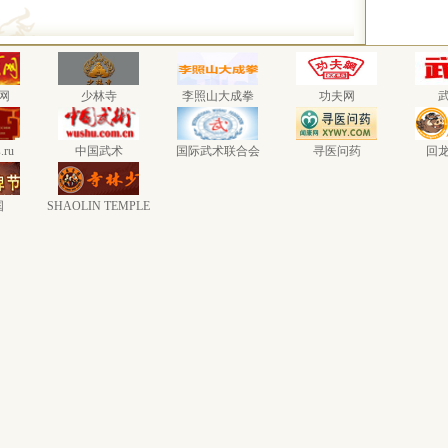
网
少林寺
李照山大成拳
功夫网
.ru
中国武术
国际武术联合会
寻医问药
回
国
SHAOLIN TEMPLE