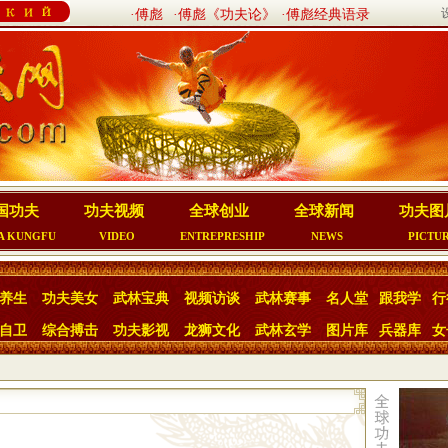
·傅彪
·傅彪《功夫论》
·傅彪经典语录
国功夫
功夫视频
全球创业
全球新闻
功夫图
A KUNGFU
VIDEO
ENTREPRESHIP
NEWS
PICTU
养生
功夫美女
武林宝典
视频访谈
武林赛事
名人堂
跟我学
行
自卫
综合搏击
功夫影视
龙狮文化
武林玄学
图片库
兵器库
女