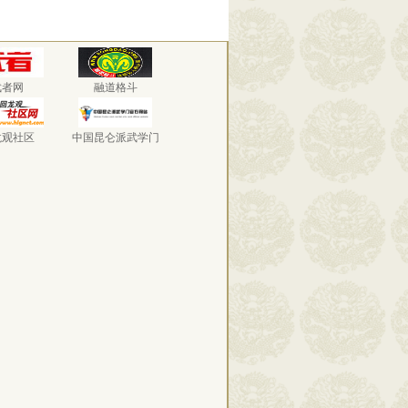
武者网
融道格斗
龙观社区
中国昆仑派武学门