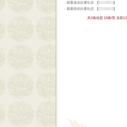
·
观看游泳比赛礼仪
[
2010/8/25
]
·
观看田径比赛礼仪
[
2010/8/25
]
共
3
条信息
10
条/页 当前
1
/