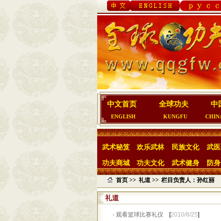
中文首页
全球功夫
中
ENGLISH
KUNGFU
CHIN
武术秘笈
欢乐武林
民族文化
武医
功夫商城
功夫文化
武术健身
防身
首页 >>
礼道 >>
栏目负责人：孙红丽
礼道
·
观看篮球比赛礼仪
[
2010/8/25
]