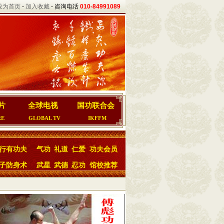
设为首页
-
加入收藏
- 咨询电话
010-84991089
片
全球电视
国功联合会
RE
GLOBAL TV
IKFFM
行有功夫
气功
礼道
仁爱
功夫会员
子防身术
武星
武德
忍功
馆校推荐