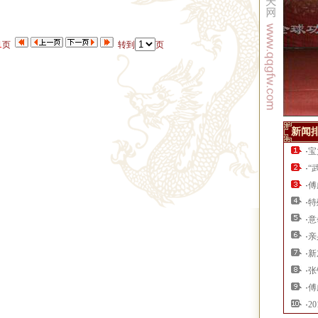
1
页
转到
页
新闻
·
宝
·
“
·
傅
·
特
·
意
·
亲
·
新
·
张
·
傅
·
2