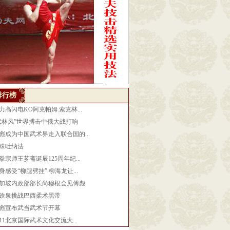
排行榜
力高闪电KO阿克帕姆.索克林...
武林风”世界搏击中俄大战打响
彪成为中国武术界走入联合国的...
殊吐纳法
拳宗师王芗斋诞辰125周年纪...
身感受“柳腿劈挂” 柳海龙让...
加坡内政部部长尚穆根会见傅彪
铁泉挑战巴西柔术黑带
彪宣布武当武术节开幕
011北京国际武术文化交流大...