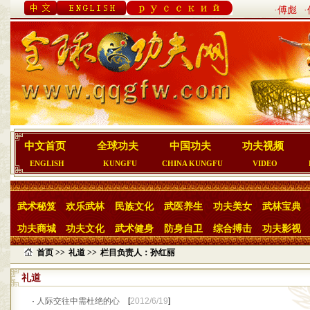
·傅彪
中文首页
全球功夫
中国功夫
功夫视频
ENGLISH
KUNGFU
CHINA KUNGFU
VIDEO
武术秘笈
欢乐武林
民族文化
武医养生
功夫美女
武林宝典
功夫商城
功夫文化
武术健身
防身自卫
综合搏击
功夫影视
首页 >>
礼道 >>
栏目负责人：孙红丽
礼道
·
人际交往中需杜绝的心
[
2012/6/19
]