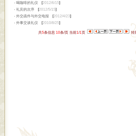
·
喝咖啡的礼仪
[
2012/6/15
]
·
礼宾的次序
[
2012/5/15
]
·
外交函件与外交电报
[
2012/4/23
]
·
外事交谈礼仪
[
2010/8/25
]
共
5
条信息
10
条/页 当前
1
/
1
页
转