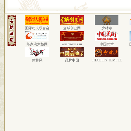
国际功夫联合会
全球创业网
少林寺
陈家沟太极网
wushu-russ.ru
中国武术
武林风
品牌中国
SHAOLIN TEMPLE