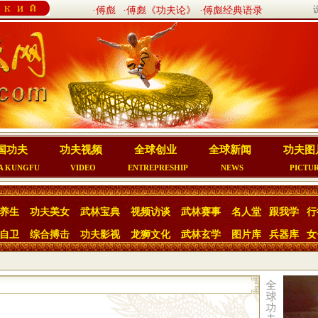
·傅彪
·傅彪《功夫论》
·傅彪经典语录
国功夫
功夫视频
全球创业
全球新闻
功夫图
A KUNGFU
VIDEO
ENTREPRESHIP
NEWS
PICTU
养生
功夫美女
武林宝典
视频访谈
武林赛事
名人堂
跟我学
行
自卫
综合搏击
功夫影视
龙狮文化
武林玄学
图片库
兵器库
女