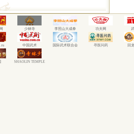
网
少林寺
李照山大成拳
功夫网
.ru
中国武术
国际武术联合会
寻医问药
回
国
SHAOLIN TEMPLE