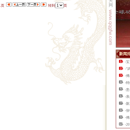
1
页
转到
页
新闻
·
宝
·
“
·
傅
·
特
·
意
·
亲
·
新
·
张
·
傅
·
2