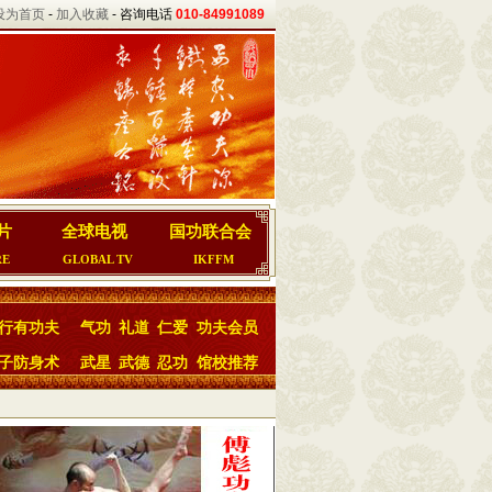
设为首页
-
加入收藏
- 咨询电话
010-84991089
片
全球电视
国功联合会
RE
GLOBAL TV
IKFFM
行有功夫
气功
礼道
仁爱
功夫会员
子防身术
武星
武德
忍功
馆校推荐