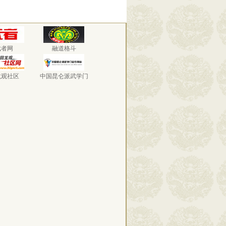
武者网
融道格斗
龙观社区
中国昆仑派武学门