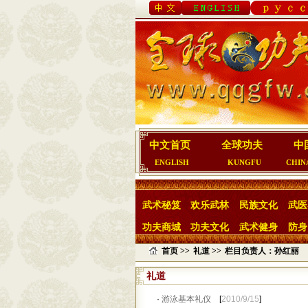
中文首页
全球功夫
中
ENGLISH
KUNGFU
CHIN
武术秘笈
欢乐武林
民族文化
武医
功夫商城
功夫文化
武术健身
防身
首页 >>
礼道 >>
栏目负责人：孙红丽
礼道
·
游泳基本礼仪
[
2010/9/15
]