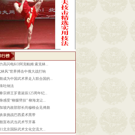
排行榜
力高闪电KO阿克帕姆.索克林...
武林风”世界搏击中俄大战打响
彪成为中国武术界走入联合国的...
殊吐纳法
拳宗师王芗斋诞辰125周年纪...
身感受“柳腿劈挂” 柳海龙让...
加坡内政部部长尚穆根会见傅彪
铁泉挑战巴西柔术黑带
彪宣布武当武术节开幕
011北京国际武术文化交流大...