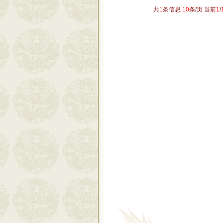
共
1
条信息
10
条/页 当前
1
/