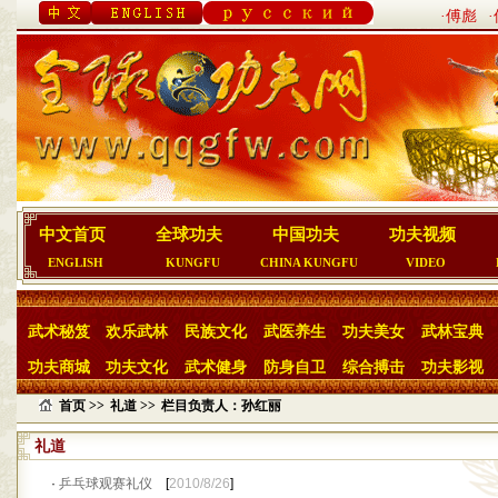
·傅彪
中文首页
全球功夫
中国功夫
功夫视频
ENGLISH
KUNGFU
CHINA KUNGFU
VIDEO
武术秘笈
欢乐武林
民族文化
武医养生
功夫美女
武林宝典
功夫商城
功夫文化
武术健身
防身自卫
综合搏击
功夫影视
首页 >>
礼道 >>
栏目负责人：孙红丽
礼道
·
乒乓球观赛礼仪
[
2010/8/26
]