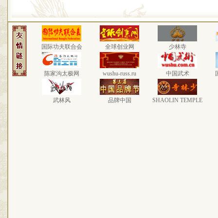
国际功夫联合会
全球创业网
少林寺
陈家沟太极网
wushu-russ.ru
中国武术
武林风
品牌中国
SHAOLIN TEMPLE