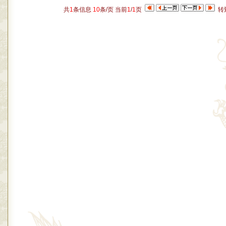
共
1
条信息
10
条/页 当前
1
/
1
页
转