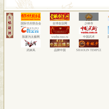
国际功夫联合会
全球创业网
少林寺
陈家沟太极网
wushu-russ.ru
中国武术
武林风
品牌中国
SHAOLIN TEMPLE