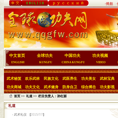
·傅彪
中文首页
全球功夫
中国功夫
功夫视频
ENGLISH
KUNGFU
CHINA KUNGFU
VIDEO
武术秘笈
欢乐武林
民族文化
武医养生
功夫美女
武林宝典
功夫商城
功夫文化
武术健身
防身自卫
综合搏击
功夫影视
首页 >>
礼道 >>
栏目负责人：孙红丽
礼道
·
武术礼仪
[
2015/7/7
]