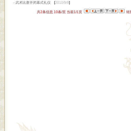
·
武术比赛开闭幕式礼仪
[
2010/9/9
]
共
2
条信息
10
条/页 当前
1
/
1
页
转