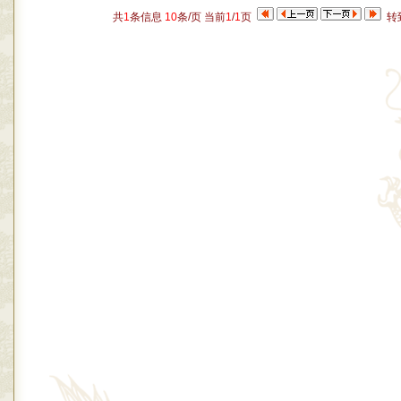
共
1
条信息
10
条/页 当前
1
/
1
页
转