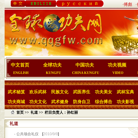
·傅彪
中文首页
全球功夫
中国功夫
功夫视频
ENGLISH
KUNGFU
CHINA KUNGFU
VIDEO
武术秘笈
欢乐武林
民族文化
武医养生
功夫美女
武林宝典
功夫商城
功夫文化
武术健身
防身自卫
综合搏击
功夫影视
首页 >>
礼道 >>
栏目负责人：孙红丽
礼道
·
公共场合礼仪
[
2010/9/9
]