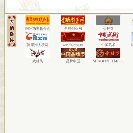
国际功夫联合会
全球创业网
少林寺
陈家沟太极网
wushu-russ.ru
中国武术
武林风
品牌中国
SHAOLIN TEMPLE