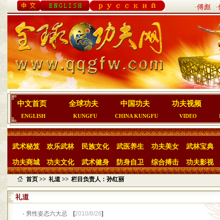
·傅彪
中文首页
全球功夫
中国功夫
功夫视频
ENGLISH
KUNGFU
CHINA KUNGFU
VIDEO
武术秘笈
欢乐武林
民族文化
武医养生
功夫美女
武林宝典
功夫商城
功夫文化
武术健身
防身自卫
综合搏击
功夫影视
首页 >>
礼道 >>
栏目负责人：孙红丽
礼道
·
男性姿态六大忌
[
2010/8/26
]