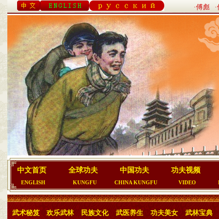
·傅彪
中文首页
全球功夫
中国功夫
功夫视频
ENGLISH
KUNGFU
CHINA KUNGFU
VIDEO
武术秘笈
欢乐武林
民族文化
武医养生
功夫美女
武林宝典