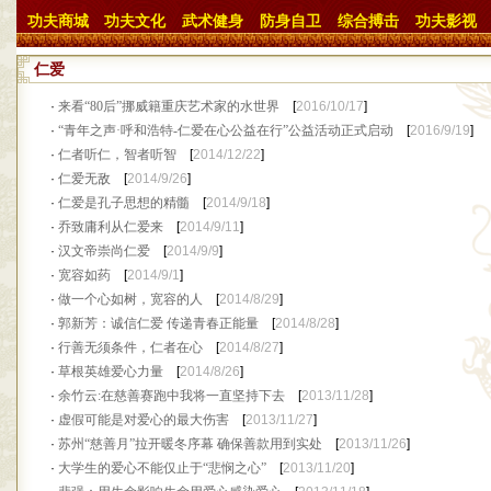
功夫商城
功夫文化
武术健身
防身自卫
综合搏击
功夫影视
仁爱
·
来看“80后”挪威籍重庆艺术家的水世界
[
2016/10/17
]
·
“青年之声·呼和浩特-仁爱在心公益在行”公益活动正式启动
[
2016/9/19
]
·
仁者听仁，智者听智
[
2014/12/22
]
·
仁爱无敌
[
2014/9/26
]
·
仁爱是孔子思想的精髓
[
2014/9/18
]
·
乔致庸利从仁爱来
[
2014/9/11
]
·
汉文帝崇尚仁爱
[
2014/9/9
]
·
宽容如药
[
2014/9/1
]
·
做一个心如树，宽容的人
[
2014/8/29
]
·
郭新芳：诚信仁爱 传递青春正能量
[
2014/8/28
]
·
行善无须条件，仁者在心
[
2014/8/27
]
·
草根英雄爱心力量
[
2014/8/26
]
·
余竹云:在慈善赛跑中我将一直坚持下去
[
2013/11/28
]
·
虚假可能是对爱心的最大伤害
[
2013/11/27
]
·
苏州“慈善月”拉开暖冬序幕 确保善款用到实处
[
2013/11/26
]
·
大学生的爱心不能仅止于“悲悯之心”
[
2013/11/20
]