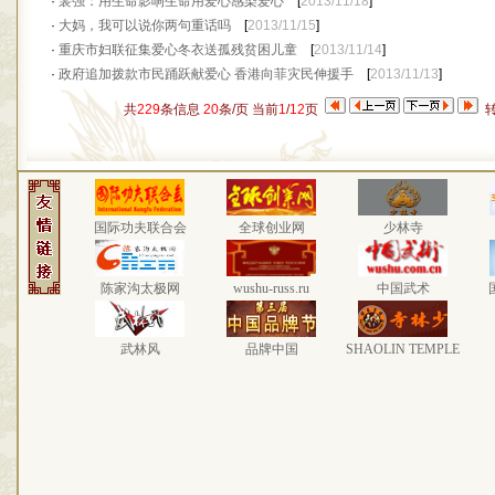
·
裴强：用生命影响生命用爱心感染爱心
[
2013/11/18
]
·
大妈，我可以说你两句重话吗
[
2013/11/15
]
·
重庆市妇联征集爱心冬衣送孤残贫困儿童
[
2013/11/14
]
·
政府追加拨款市民踊跃献爱心 香港向菲灾民伸援手
[
2013/11/13
]
共
229
条信息
20
条/页 当前
1
/
12
页
国际功夫联合会
全球创业网
少林寺
陈家沟太极网
wushu-russ.ru
中国武术
武林风
品牌中国
SHAOLIN TEMPLE