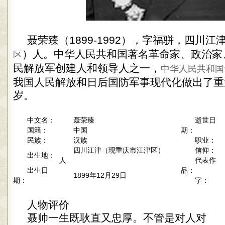
聂荣臻（1899-1992），字福骈，四川
）人。中华人民共和国著名革命家、政治家
区
民解放军创建人和领导人之一，
中华人民共和国
我国人民解放和日后国防军事现代化做出了重
岁。
中文名：
聂荣臻
逝世日
国籍：
中国
期：
民族：
汉族
职业：
四川江津（现重庆市江津区）
信仰：
出生地：
人
代表作
出生日
品：
1899年12月29日
期：
字：
人物评价
聂帅一生既耿直又忠厚。不管是对人对