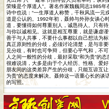
究出席“八一”建军节招待会人员名单时，谈到
荣臻是个厚道人”。著名作家魏巍同志1985
诗中也说：“一生厚道人称赞，千秋风流一元戎
道是公认的。1992年初，聂帅与外孙女谈心
道，要懂得如何尊重别人，诚恳待人。只有待
与你以诚相见。这就是相互尊重，就是谦虚谨
善于与人共事，不要什么事都以自己想法为标
真正原则性的分歧，必须讨论清楚，是与非要
见分歧，有时也可争辩，但要心平气和，不可
人之间一般性的分歧，最好采取“和为贵”的态
很难说清，大多是由于个人经历、性格、爱好
朋友间的这类差异产生的分歧，只能互谅互让
为贵”的态度来解决。聂帅这一语重心长的谈
的写照。