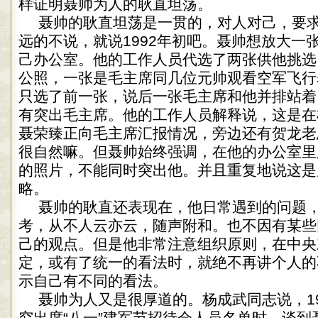
样证明聂帅为人的耿直坦荡。
聂帅的耿直坦荡是一贯的，对人对己，要
远的不说，就说1992年初吧。聂帅想放大一
己办公室。他的工作人员代选了两张供他挑选
公照，一张是毛主席同几位元帅观看空军飞行
只选了前一张，说后一张毛主席和他并排站着
有突出毛主席。他的工作人员解释说，这是在
聂荣臻正向毛主席汇报情况，旁边还有贺龙老
很自然嘛。但聂帅始终强调，在他的办公室里
的照片，不能同时突出他。并且重复地说这是
略。
聂帅的耿直还表现在，他日常遇到的问题
考，从不人云亦云，随声附和。也不因有某些
己的观点。但是他非常注意组织原则，在中央
定，或有了统一的看法时，就绝不再讲个人的
示自己有不同的看法。
聂帅为人又是很厚道的。杨成武同志说，1