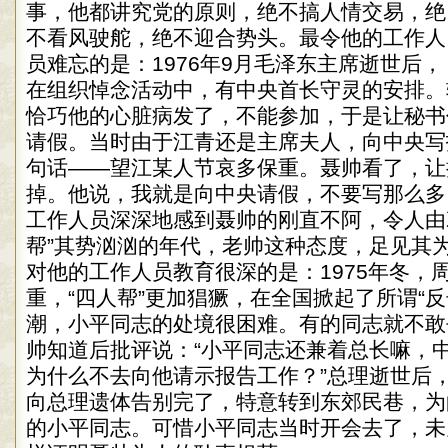
事，他都讲究党的原则，绝不搞人情交易，绝
不看风驶舵，绝不迎合势头。最令他的工作人
员难忘的是：1976年9月毛泽东主席逝世后，
在组织悼念活动中，有中央首长守灵的安排。
恰巧他的心脏病发了，不能参加，于是让秘书
请假。当时由于江青还是主席夫人，向中央写
句话——望江某人节哀多保重。聂帅看了，让
掉。他说，我就是向中央请假，不要写那么多
工作人员深深地感到聂帅的刚直不阿，令人由
帮”其势汹汹的年代，老帅这种态度，足见其
对他的工作人员教育很深的是：1975年冬，
重，“四人帮”更加猖獗，在全国掀起了所谓“
潮，小平同志的处境很困难。有的同志就不敢
帅知道后批评说：“小平同志还兼着总长嘛，
为什么不去向他请示报告工作？”总理逝世后
向总理遗体告别完了，特意转到东郊民巷，为
的小平同志。可惜小平同志当时开会去了，未