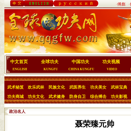
·傅彪
中文首页
全球功夫
中国功夫
功夫视频
ENGLISH
KUNGFU
CHINA KUNGFU
VIDEO
武术秘笈
欢乐武林
民族文化
武医养生
功夫美女
武林宝典
功夫商城
功夫文化
武术健身
防身自卫
综合搏击
功夫影视
政治名人
聂荣臻元帅