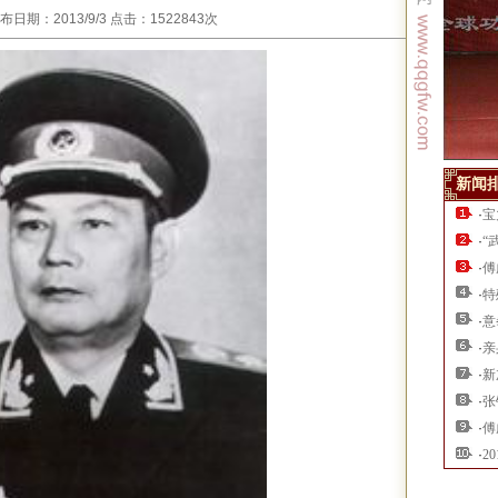
期：2013/9/3 点击：1522843次
新闻
·
宝
·
“
·
傅
·
特
·
意
·
亲
·
新
·
张
·
傅
·
2