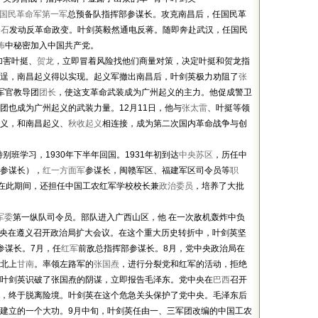
国民革命军第一军
总预备队指挥部参谋长。攻克南昌后，任国民革
介石
发动反革命政变。叶剑英毅然通电反蒋。随即奔赴武汉，任国民
怖
中秘密加入中国共产党。
加害叶挺、
贺龙
，立即冒着风险找他们商量对策，决定叶挺和贺龙指
逞，南昌起义得以实现。起义军撤出南昌后，叶剑英极力劝阻了
张
军官教导团
团长
，使这支革命武装成为广州起义的主力。他促成警卫
团也成为广州起义的武装力量。12月11日，他与
张太雷
、叶挺等领
义，和南昌起义、
秋收起义
相连接，成为第二次国内革命战争与创
别班学习，1930年下半年回国。1931年初到达
中央苏区
，历任中
参谋长），
红一方面军
参谋长，闽赣军区、福建军区司令员等
职
。在此期间，还担任中国工农红军学校校长兼
政治委员
，培养了大批
军委
第一纵队司令员。部队进入广西山区，他 在一次敌机轰炸中负
党中央在遵义召开政治局扩大会议。在这个重大历史转折中，叶剑英坚
参谋长。7月，任
红军
前敌总指挥部参谋长。8月，党中央政治局在
北上
甘南
。率领左路军的
张国焘
，进行分裂党和红军的活动，拒绝
叶剑英识破了张国焘的阴谋，立即报告毛泽东。党中央在
巴西
召开
，终于脱离险境。叶剑英在这个危急关头保护了党中央。毛泽东后
建立的一个大功。9月中旬，叶剑英任由一、三军团改编的中国工农