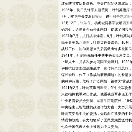
红军陕甘支队参谋长。中央红军到达陕北后，
1936年，抗日先锋军东渡黄河，叶剑英指
7月，被党中央委派到
安塞
，进行联合
东北军
12月12日，
张学良
、杨虎城两将军发动
西安
确方针，迫使蒋介石停止内战，促成了国共两
1937年7月，
抗日战争
爆发。8月，叶剑英与
民革命军第
八路军
，叶剑英任参谋长。10月
战线工作，协助周恩来先后营救出许多被国民
1941年，叶剑英先后任中共中央长江局委
上层人士，并多次参与同国民党谈判。193
讲授抗日游击战战略战术，宣传
持久战
思想，
谋长会议，作了《作战与磨擦问题》的长篇发
的种种污蔑，取得了广泛同情，被誉为“舌战
1941年2月，叶剑英返回
延安
，任中央军委参
朱德指挥我军对日作战。他重视我军参谋工作
中央教育委员会委员、
军事学院
副院长。19
中央提出以智取胜的政治作战方案，大力开展宣
叶剑英受党中央的委托，先后向在延安的中外
情况和战绩，有力地驳斥了国民党顽固派对我
七次全国代表大会上被选为中央委员。