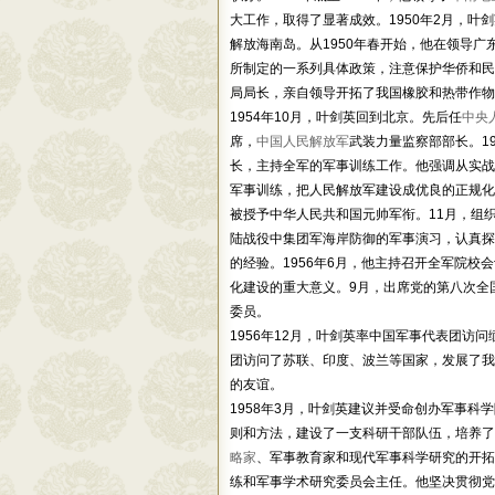
大工作，取得了显著成效。1950年2月，叶
解放海南岛。从1950年春开始，他在领导广
所制定的一系列具体政策，注意保护华侨和民
局局长，亲自领导开拓了我国橡胶和热带作物
1954年10月，叶剑英回到北京。先后任
中央
席，
中国人民解放军
武装力量监察部部长。1
长，主持全军的军事训练工作。他强调从实战
军事训练，把人民解放军建设成优良的正规化
被授予中华人民共和国元帅军衔。11月，组
陆战役中集团军海岸防御的军事演习，认真探
的经验。1956年6月，他主持召开全军院校
化建设的重大意义。9月，出席党的第八次全
委员。
1956年12月，叶剑英率中国军事代表团访
团访问了苏联、印度、波兰等国家，发展了我
的友谊。
1958年3月，叶剑英建议并受命创办军事科
则和方法，建设了一支科研干部队伍，培养了
略家
、军事教育家和现代军事科学研究的开拓者
练和军事学术研究委员会主任。他坚决贯彻党