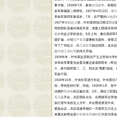
事才能。1926年7月，参加
北伐战争
。初期任
命军新编第二师师长。1927年4月12日，
蒋
革命军第四军参谋长。7月，在严重的
白色恐
1927年
南昌起义
前，叶剑英得知汪精卫
阴谋
挥的部队迅速向南昌开进，使敌人阴谋没有得
发奎
对起义军的追击。8月上旬，兼任第四军
团扩编，介绍
共产党员
梁秉枢当团长，使警卫
导了广州起义，任
工农红军
副总指挥。这次起
立
中国工农红军
的伟大开端。
1928年冬，叶剑英赴苏联共产主义劳动大学特
央革命军事委员会委员兼总参谋部部长（即总
务
，参与指挥第二、三、四次反“围剿”战役
军政干部。
1934年10月，中央红军进行长征。叶剑英任
伤，带伤坚持行军、作战。1935年1月，
决拥护
毛泽东
的正确主张。3月，调任三军团
毛儿盖
开会，决定部队分左、右两路军过草地
执行党中央的北上方针，并企图危害党中央。
紧急会议，决定迅速率领红一方面军主力北上
来屡次称赞这是
叶剑英在关键时刻
为党为革命