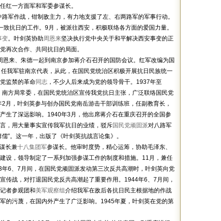
任红一方面军和军委参谋长。
挥中路军作战，钳制敌主力，有力地支援了左、右两路军的军事行动。
一致抗日的工作。9月，被派往西安，积极联络各方面的爱国力量。
事变
。叶剑英协助
周恩来
坚决执行党中央关于和平解决西安事变的正
党再次合作、共同抗日的局面。
周恩来、朱德一起到南京参加蒋介石召开的国防会议。红军改编为国
，任我军驻南京代表，从此，在国民党统治区积极开展抗日民族统一
党监禁的革命
同志
，不少人后来成为党的领导骨干。1937年至
员、南方局常委，在国民党统治区宣传我党抗日主张，广泛联络国民党
9年2月，叶剑英参与创办国民党南岳游击干部训练班，任副教育长，
产生了深远影响。1940年3月，他出席蒋介石在重庆召开的全国参
言，用大量事实宣传我军抗日的业绩，驳斥
国民党顽固派
对八路军
群儒”。这一年，出版了《叶剑英抗战言论集》。
谋长兼
十八集团军
参谋长。他审时度势，精心运筹，协助毛泽东、
建设，领导制定了一系列加强参谋工作的制度和措施。11月，兼任
43年6、7月间，在国民党顽固派发动第三次反共高潮时，叶剑英向党
传战，对打退国民党反共高潮起了重要作用。1944年6、7月间，
记者参观团和
美军观察组
介绍我军在敌后各抗日民主根据地的作战
军的污蔑，在国内外产生了广泛影响。1945年夏，叶剑英在党的第