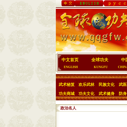
中文首页
全球功夫
中
ENGLISH
KUNGFU
CHIN
武术秘笈
欢乐武林
民族文化
武医
功夫商城
功夫文化
武术健身
防身
政治名人