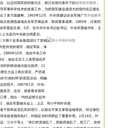
合，以总结我军的经验为主，探讨在现代条件下的
战争指导规律
；
导军事科学技术的发展工作，为把我军建设成强大的现代化正规化
出了多方面建树。1963年12月，叶剑英建议在全军推广
郭兴福教学
练兵热潮迅速地在全军开展起来，取得显著成果。1965年，任第四
中央军委副主席。5月，任中共中央书记处书记、中央军委秘书长，主
会
上当选为中央政治局委员。
江青
两个反革命集团进行了坚韧
，为坚持党的领导，稳定军队，保
1966年10月，他在中央工作
3日，他在北京工人体育场召开
当时的错误做法提出批评。11
校师生大会上再次讲话，严厉谴
动“打倒刘邓”的罪恶活动，明确
志的照片。1967年1月，叶剑
题发言。会后，他拿着全国军
江青，指出：“内忧必然引起外
20日，他在军委碰头会上，义正
邓小平和叶剑英
老干部和反党乱军的罪行，以致右手第五掌骨远端骨折。经过激烈
泽东批准颁布执行，对稳定当时局势起了重要作用。2月14日，叶
达、
张春桥
等人：“你们把党搞乱了，把政府搞乱了，把工厂、农村