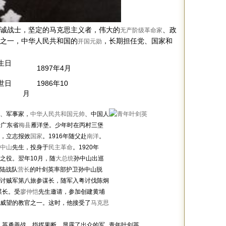
诚战士，坚定的马克思主义者，伟大的
、政
无产阶级革命家
之一，中华人民共和国的
，长期担任党、国家和
开国元勋
生日
1897年4月
世日
1986年10
月
、军事家，
中华人民共和国元帅
、中国人
于广东省
梅县
雁洋堡。少年时在丙村三堡
，立志报效
国家
。1916年随父赴
南洋
。
中山
先生，投身于
民主革命
。1920年
之役。翌年10月，随
大总统
孙中山出巡
陆战队
营长
的叶剑英率部护卫孙中山脱
讨贼军第八旅参谋长，随军入粤讨伐陈炯
谋长。受
廖仲恺
先生邀请，参加创建黄埔
威望的教官之一。这时，他接受了
马克思
征。英勇善战，指挥果断，显露了出众的军
青年叶剑英