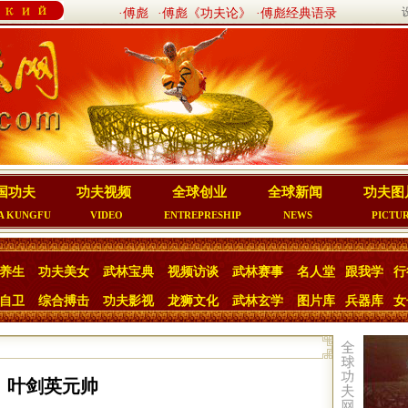
·傅彪
·傅彪《功夫论》
·傅彪经典语录
国功夫
功夫视频
全球创业
全球新闻
功夫图
A KUNGFU
VIDEO
ENTREPRESHIP
NEWS
PICTU
养生
功夫美女
武林宝典
视频访谈
武林赛事
名人堂
跟我学
行
自卫
综合搏击
功夫影视
龙狮文化
武林玄学
图片库
兵器库
女
叶剑英元帅