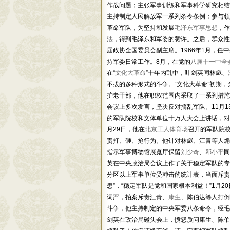
作战问题；主张军事训练和军事科学研究相结
主持制定人民解放军一系列条令条例；参与领
革命军队，为坚持和发展
毛泽东军事思想
，作
法
，得到毛泽东和军委的赞许。之后，群众性
届政协全国委员会副主席。1966年1月，任
持军委日常工作。8月，在党的
八届十一中全
在“
文化大革命
”十年内乱中，叶剑英同林彪、
不拔的多种形式的斗争。“文化大革命”初期
护老干部，他在职权范围内采取了一系列措施。
会议上多次发言，坚决反对搞乱军队。11月1
的军队院校和文体单位十万人大会上讲话，对
月29日，他在
北京工人体育场
召开的军队院
责打、砸、抢行为。他针对林彪、江青等人煽
指示军事博物馆展览厅保留
刘少奇
、
邓小平
同
英在中央政治局会议上作了关于稳定军队的专
分区以上军事单位受冲击的统计表，当面斥责
患”，“稳定军队是党和国家根本利益！”1月
词严，拍案斥责江青、
康生
、陈伯达等人打倒
斗争，他主持制定的中央军委八条命令，经毛
剑英在政治局碰头会上，愤怒质问康生、陈伯