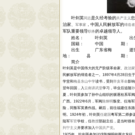
叶剑英
是久经考验的
忠
同志
共产主义
治家、
，中国人民解放军的
军事家
缔造者
军队重要领导
的卓越领导人。
职务
姓名：
叶剑英
出
国籍：
中国
期：
出生
广东省梅
逝
地：
县
期：
简介
叶剑英是中国伟大的无产阶级革命家、
政治家
民解放军的缔造者之一。1897年4月28日生
学堂和
梅县东山中学
读书，受到
辛亥革命
影响
翌年回国，入
云南讲武堂
学习，毕业后追随
孙
夏，叶剑英参加了孙中山组织的驱逐桂系军阀
广西。1922年6月，军阀
陈炯明
叛变。任海军
险，同叛军英勇作战。嗣后，前往福建任东路
明。1924年初，叶剑英
任建国
粤军第二师参
陆军
军官
学校，任
教授
部副主任，是当时很有
列宁主义
并要求加入
中国共产党
。
1925年，叶剑英参加讨伐陈炯明的两次东