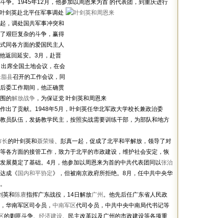
争。1945年12月，他参加以周恩来为首
的代表团，到重庆进行
月，叶剑英赴北平任军事调处
起，调处国共军事冲突和
了艰巨复杂的斗争，赢得
式同各方面的爱国民主人
，他返回延安。3月，赴晋
，出席全国土地会议，在会
米脂县
召开的工作会议，同
后委工作期间，他正确贯
围的
解放战争
，为保证党
叶剑英和周恩来
作出了贡献。1948年5月，叶剑英任华北军政大学校长兼政治委
教员队伍，发扬教学民主，按照实战需要训练干部，为部队和地方
市长
的叶剑英和
聂荣臻
、彭真一起，促成了北平和平解放，领导了对
等各方面的接管工作，致力于北平的市政建设，维护社会安定，恢
发展奠定了基础。4月，他参加以周恩来为首的中共代表团同以
张治
达成《
国内和平协定
》，但被南京政府所拒绝。8月，任中共中央华
。
剑英和
陈赓
指挥广东战役，14日解放
广州
。他先后任广东省人民政
，华南军区司令员，
中南军区
代司令员，中共中央中南局代书记等
区
的剿匪斗争、
经济建设
、民主改革以及广州的市政建设等各项重