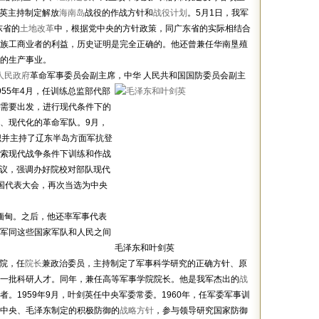
剑英主持制定解放
海南岛
战役的作战方针和
战役计划
。5月1日，我军
东省的
土地改革
中，根据党中央的方针政策，同广东省的实际相结合
族工商业者的利益，历史证明是完全正确的。他还曾兼任华南垦殖
的生产事业。
人民政府
革命军事委员会副主席，中华
人民共和国国防委员会副主
955年4月，任训练总监部代部
需要出发，进行现代条件下的
、现代化的革命军队。9月，
织并主持了辽东半岛方面军抗登
索现代战争条件下训练和作战
会议，强调办好院校对部队现代
国代表大会，再次当选为中央
问缅甸。之后，他还率军事代表
军同这些国家军队和人民之间
毛泽东和叶剑英
学院，任
院长
兼政治委员，主持制定了军事科学研究的正确方针、原
一批科研人才。同年，兼任高等军事学院院长。他是我军杰出的
战
。1959年9月，叶剑英任中央军委常委。1960年，任军委军事训
中央、毛泽东制定的积极防御的
战略方针
，参与领导研究国家防御