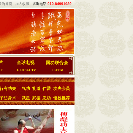
设为首页
-
加入收藏
- 咨询电话
010-84991089
片
全球电视
国功联合会
RE
GLOBAL TV
IKFFM
行有功夫
气功
礼道
仁爱
功夫会员
子防身术
武星
武德
忍功
馆校推荐