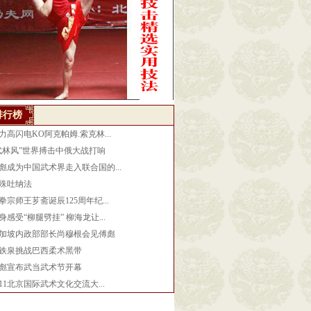
排行榜
力高闪电KO阿克帕姆.索克林...
武林风”世界搏击中俄大战打响
彪成为中国武术界走入联合国的...
殊吐纳法
拳宗师王芗斋诞辰125周年纪...
身感受“柳腿劈挂” 柳海龙让...
加坡内政部部长尚穆根会见傅彪
铁泉挑战巴西柔术黑带
彪宣布武当武术节开幕
011北京国际武术文化交流大...