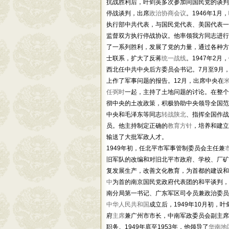
抗战胜利后，叶剑英多次参加同国民党的谈判斗
停战谈判，出席
政治协商会议
。1946年1
执行部中共代表，与国民党代表、美国代表一
监督双方执行停战协议。他率领我方同志进行
了一系列胜利，发展了党的力量，通过各种方
士联系，扩大了反蒋
统一战线
。1947年2月
西北任中共中央后方委员会书记。7月至9月
上作了军事问题的报告。12月，出席中央在
任弼时
一起，主持了土地问题的讨论。在整个
彻中央的土改政策，积极协助中央领导全国范
中央和毛泽东等同志
转战陕北
、指挥全国作战
员。他主持制定正确的
教育方针
，培养和建立
输送了大批军政人才。
1949年初，任北平市军事管制委员会主任兼
旧军队的改编和对旧北平市政府、学校、厂矿
复发展生产，改善文化教育，为首都的建设和
中
为首的南京国民党政府代表团的和平谈判，
南分局第一书记、广东军区司令员兼政治委员
中华人民共和国
成立后，1949年10月初，叶
府
主席
兼广州市市长，中南军政委员会副主席
职务。1949年底至1953年，他领导了
华南地