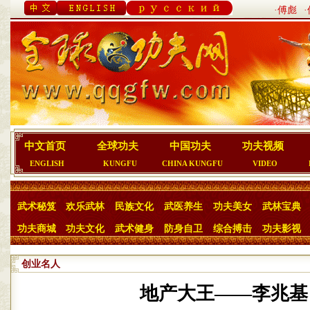
·傅彪
中文首页
全球功夫
中国功夫
功夫视频
ENGLISH
KUNGFU
CHINA KUNGFU
VIDEO
武术秘笈
欢乐武林
民族文化
武医养生
功夫美女
武林宝典
功夫商城
功夫文化
武术健身
防身自卫
综合搏击
功夫影视
创业名人
地产大王——李兆基