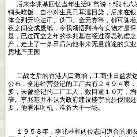
后来李兆基回忆当年生活时曾说：“我七八
铺头吃饭，自小对生意已耳濡目染，后来在银
体会到无论法币、伪币、金元券等，都可随着
夜之间变成废纸，令我领悟到持有实物才是保
是，已过而立之年的李兆基在经过深思熟虑之
产，走上了一条日后为他带来无量前途的实业
房地产王国
二战之后的香港人口激增，工商业日益发
公布：全港经营登记的工厂共有２４９４家，
多，未曾登记的工厂工人，数目逾１０万，增
倍。李兆基并不认为政府建设楼宇的步伐能赶
要，他看准时机，准备大干一场。
１９５８年，李兆基和两位志同道合的朋