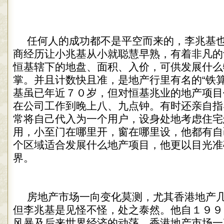
任何人的成功都不是平空而来的，李兆基
商经历让小兆基从小就聪慧早熟，有着非凡的
恒基辖下的地盘、面积、入价，可供发展什么
掌。并且计数快且准，是地产行里有名的“铁算
基虽已年近７０岁，但对恒基兆业的地产项目
在公司工作到晚上八、九点钟。有时还亲自指
常将自己代入为一个用户，设身处地考虑住宅
用，小至门在哪里开，窗在哪里设，他都有自
个区域适合发展什么地产项目，他更以目光准
界。
房地产市场一向变化莫测，尤其香港地产
但李兆基是见怪不怪，处之泰然。他自１９９
风暴及后来世界经济的动荡，香港地产市场一