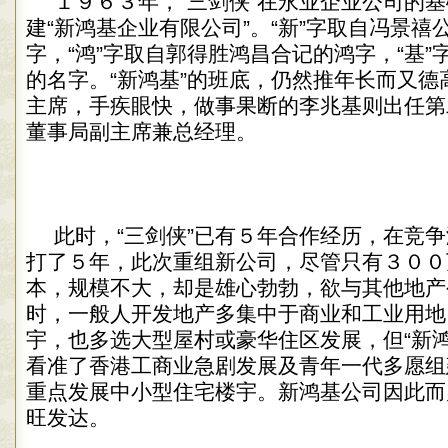
１９６３年，“三剑侠”在永业企业公司的
建“新鸿基企业有限公司”。“新”字取自冯景禧公
字，“鸿”字取自郭得胜鸿昌合记的鸿字，“基
的名字。“新鸿基”的班底，仍然推年长而又德
主席，手疾眼快，做事果断的李兆基则出任第
董事局副主席兼总经理。
此时，“三剑侠”已有５年合作经历，在竞
打了５年，此次重组新公司，尽管只有３００
本，规模不大，却是雄心勃勃，欲与其他地产
时，一般人开发地产多集中于商业和工业用地
宇，也多选大型屋村或豪华住区发展，但“新鸿
看准了香港工商业急剧发展及青年一代多愿组
重点发展中小型住宅楼宇。新鸿基公司因此而
旺发达。