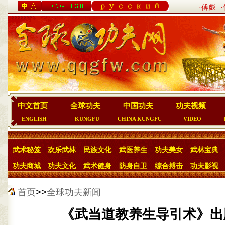
·傅彪
中文首页
全球功夫
中国功夫
功夫视频
ENGLISH
KUNGFU
CHINA KUNGFU
VIDEO
武术秘笈
欢乐武林
民族文化
武医养生
功夫美女
武林宝典
功夫商城
功夫文化
武术健身
防身自卫
综合搏击
功夫影视
>>
首页
全球功夫新闻
《武当道教养生导引术》出