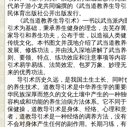
代弟子游小龙共同编撰的《武当道教养生导引
民体育出版社公开出版发行。
《武当道教养生导引术》一书以武当派内
引术为基础，秉承养生健身的理念，去芜存菁
家导引和养生功夫，公布于世，以造福人类健
传统文化。本书图文并茂地介绍了武当道教养
发展、修炼功法，并由浅入深地讲解了武当养
则、要领、特点、练功效应和注意事项等内容
引术易学易练、法简效宏、包罗万象、妙理无
来的优秀功法。
导引术历史久远，是我国土生土长、同时
的养生技术。道教导引术是中华养生学的重要
华民族深厚而悠久的文化土壤中产生的一种独
容构成和功能的养生治病方法体系。它不同于
保健操，道教导引术是身体、经络、心理和意
者，道教导引术是一种经络的调养方法，没有
不会对身体产生任何的副作用。长期习练，有