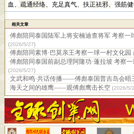
血、疏通经络、充足真气、扶正祛邪、强筋健
相关文章
傅彪陪同泰国陆军上将安楠迪查将军 考察一
·
(
2026/5/27
)
傅彪陪同素博·巴莫亲王考察一球一村文化园
·
傅彪陪同泰国前副总理阿隆功·蓬拉坡 考察
·
(
2026/5/27
)
文武和鸣·共话传播——傅彪泰国普吉岛会晤
·
海天之间的雄鹰——观傅彪鹰击长空
·
(
2026/5/