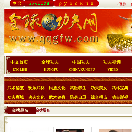
·傅彪
中文首页
全球功夫
中国功夫
功夫视频
ENGLISH
KUNGFU
CHINA KUNGFU
VIDEO
武术秘笈
欢乐武林
民族文化
武医养生
功夫美女
武林宝典
功夫商城
功夫文化
武术健身
防身自卫
综合搏击
功夫影视
金榜题名
金榜题名