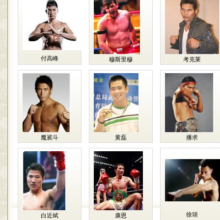
付高峰
穆斯里穆
考克莱
魔裟斗
黄磊
播求
徐琰
白近斌
康恩