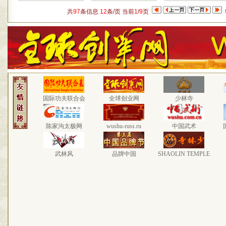
共
97
条信息
12
条/页 当前
1
/
9
页
国际功夫联合会
全球创业网
少林寺
陈家沟太极网
wushu-russ.ru
中国武术
武林风
品牌中国
SHAOLIN TEMPLE