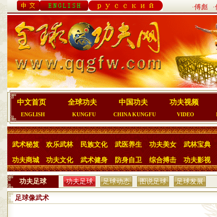
·傅彪
中文首页
全球功夫
中国功夫
功夫视频
ENGLISH
KUNGFU
CHINA KUNGFU
VIDEO
武术秘笈
欢乐武林
民族文化
武医养生
功夫美女
武林宝典
功夫商城
功夫文化
武术健身
防身自卫
综合搏击
功夫影视
功夫足球
功夫足球
足球动态
图说足球
足球发展
简介
史
足球像武术