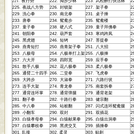
222.
223.
2
221.
夜行势
拗步少林
武松醉打快活林
225.
226.
227.
2
夜战八方势
封锁架
架子拳
229.
230.
231.
2
洗心拳
南北拳
桌子捶
233.
234.
235.
2
唐拳
鸳鸯步
鸳鸯楼
237.
238.
239.
2
童子拳
硬八式
童子拜佛拳
241.
242.
243.
2
朝阳拳
葫芦套
寒鸡跨凤
245.
246.
247.
2
黑虎翅
短铐
菩提拳
249.
250.
251.
2
燕青短打
燕青架子拳
八大招
253.
254.
255.
2
八极母
八极单打上架
八极捶
257.
258.
259.
2
六大开
四郎宽
应手拳
261.
262.
263.
2
散手八极
花八极拳
柔八极拳
265.
266.
267.
2
通臂二十四手
二堂拳
飞虎拳
269.
270.
271.
2
大跨步
大淑拳
六路行状
273.
274.
275.
2
连手大架
青龙拳
南套拆拳
277.
278.
279.
2
通背连环掌
通背弹腿
通背老架
281.
282.
283.
2
翻子拳
十路行拳
健宗翻
285.
286.
287.
2
中八拳
站桩翻
闪式连环鸳鸯腿
289.
290.
291.
2
小翻车
双封
双插花
293.
294.
295.
2
白猿孝母拳
白猿献果拳
白猿出洞拳
297.
298.
299.
3
白猿攀枝拳
黑虎交叉
插捶拳
301.
302.
303.
3
乱接
柔灵
贴刺