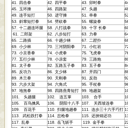
41.
42.
43.
4
四击拳
四平拳
卯时拳
45.
46.
47.
4
玉环捶
四路架
头趟
49.
50.
51.
5
连手短打
进守捶
串拳
53.
54.
55.
5
斜窜短打拳
劈砍拳
螺旋拳
57.
58.
59.
6
十二趟连环腿
八打战拳
十字
长拳
61.
62.
63.
6
二郎架
八步短打
力拳
65.
66.
67.
6
二路插
十趟少林
二蹬扑
69.
70.
71.
7
小少林
三河阴阳拳
小红岩
73.
74.
75.
7
小京香拳
小虎拳
飞虎拳
77.
78.
79.
8
五行少林
小凉套
三路炮
81.
82.
83.
8
太子拳
五路五子拳
五子拳
85.
86.
87.
8
反功力
文少林
开四门
89.
90.
91.
9
木兰拳
天刚拳
反劲
93.
94.
95.
9
六步大架
六角式
手杖拳
97.
98.
99.
1
地煞拳
四路燕青短打
地趟架
101.
102.
103.
1
头趟腿
连五掌
合手
105.
106.
107.
1
百鸟擒凤
阴阳十八手
关西坡连拳
109.
110.
111.
1
百花手
扫腿地趟拳
连步三十六手巧打
113.
114.
115.
1
武松跌打拳
岔枪拳
还挟锦还功
117.
118.
1
19.
2
乱拳
岳飞斩手
金手拳