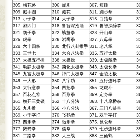
305.
306.
307.
3
梅花路
崩步
短捶
309.
310.
311.
3
截手圈
藏花
蹦步拳
313.
314.
315.
3
小子拳
大子拳
白猿拳
317.
318.
319.
3
游四门
鲁智深抢酒
鲁智深醉拳
321.
322.
323.
3
鹞子拳
螃蟹拳
开山拳
325.
326.
327.
3
虎拳
岩鹰拳
八母拳
329.
330.
331.
3
六十四掌
龙行八卦推手
老八掌
333.
334.
335.
3
三世七
六合八法拳
五行太极
337.
338.
339.
3
太极五行捶
太极操
太极藏拳
341.
342.
343.
3
动静太极拳
简化太极拳
太极长拳
345.
346.
347.
3
九宫太极拳
禅门太极拳
金陵太极
349.
350.
351.
3
十大形
八字功
五行连环拳
353.
354.
355.
3
太行意拳
四把拳
龙虎斗
357.
358.
359.
3
百花点将
百形拳
定身拳
361.
362.
363.
3
横开三黄锁
十八分法
十八摩桥拳
365.
366.
367.
3
九步推
小八分法
三门八卦掌
369.
370.
371.
3
小千字打
飞鹤拳
双千字打
373.
374.
375.
3
四步拳
驰步拳
昆仑拳
377.
378.
379.
3
鹅箭拳
儒拳
七步连环拳
381.
382.
383.
3
二路拳
大三战
三仙鹤