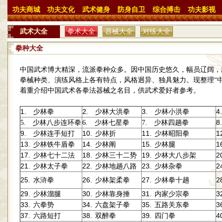
功夫商城
功夫文化
武术健身
防身自卫
综合搏击
功夫影视
武术大全
拳术大全
器械大全
对练大全
拳种大全
中国武术博大精深，流派拳种众多。因中国历史悠久，幅员辽阔，
拳械种类、演练风格上各有特点，风格迥异、独具魅力。现整理“
着重介绍中国武术各拳法器械之名目，供武术爱好者参考。
1.
2.
3.
4.
少林拳
少林大洪拳
少林小洪拳
8.
5.
少林八步连环拳
6.
少林七星拳
7.
少林四趟拳
9.
10.
11.
1
少林连手短打
少林折
少林昭阳拳
13.
14.
15.
1
少林铁牛盾拳
少林阐
少林腿
17.
18.
19.
2
少林七十二法
少林三十二势
少林大八步架
21.
22.
23.
2
少林太子拳
少林地趟八路
少林杂拳
25.
26.
27.
2
水浒拳
少林架柔拳
少林拳十趟
29.
30.
31.
3
少林溜腿
少林靠身捶
内家少宗拳
33.
34.
35.
3
六拳势
六盘架子拳
五路关东拳
37.
38.
39.
4
六路短打
双醉拳
四门拳