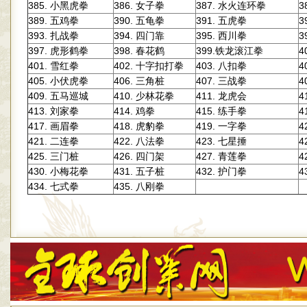
385.
386.
387.
3
小黑虎拳
女子拳
水火连环拳
389.
390.
391.
3
五鸡拳
五龟拳
五虎拳
393.
394.
395.
3
扎战拳
四门靠
西川拳
397.
398.
399.铁龙滚江拳
4
虎形鹤拳
春花鹤
401. 雪红拳
402. 十字扣打拳
403. 八扣拳
4
405. 小伏虎拳
406. 三角桩
407. 三战拳
4
409. 五马巡城
410. 少林花拳
411. 龙虎会
4
413. 刘家拳
414. 鸡拳
415. 练手拳
4
417. 画眉拳
418. 虎豹拳
419. 一字拳
4
421. 二连拳
422. 八法拳
423. 七星捶
4
425. 三门桩
426. 四门架
427. 青莲拳
4
430. 小梅花拳
431. 五子桩
432. 护门拳
4
434. 七式拳
435. 八刚拳