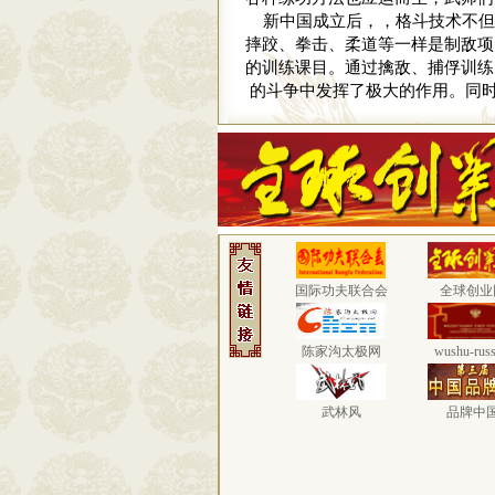
新中国成立后，，格斗技术不但
摔跤、拳击、柔道等一样是制敌项
的训练课目。通过擒敌、捕俘训练
的斗争中发挥了极大的作用。同
国际功夫联合会
全球创业
陈家沟太极网
wushu-russ
武林风
品牌中