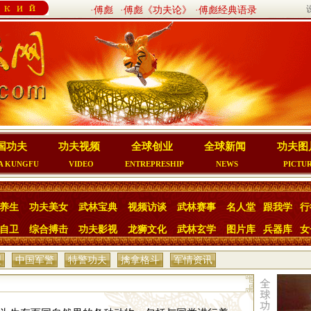
·傅彪
·傅彪《功夫论》
·傅彪经典语录
国功夫
功夫视频
全球创业
全球新闻
功夫图
A KUNGFU
VIDEO
ENTREPRESHIP
NEWS
PICTU
养生
功夫美女
武林宝典
视频访谈
武林赛事
名人堂
跟我学
行
自卫
综合搏击
功夫影视
龙狮文化
武林玄学
图片库
兵器库
女
型
中国军警
特警功夫
擒拿格斗
军情资讯