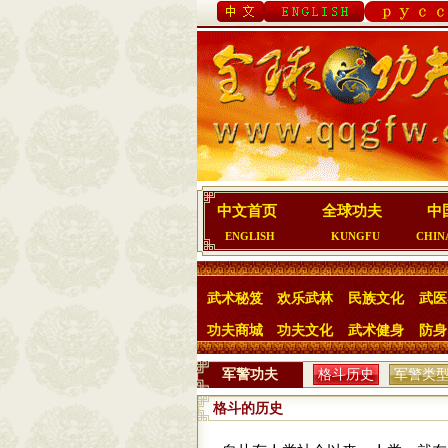
中文首页
全球功夫
中
ENGLISH
KUNGFU
CHIN
武术秘笈
欢乐武林
民族文化
武医
功夫商城
功夫文化
武术健身
防身
军警功夫
格斗历史
军警类
格斗的历史