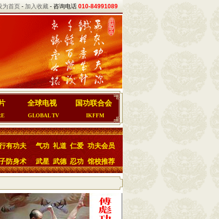
设为首页
-
加入收藏
- 咨询电话
010-84991089
片
全球电视
国功联合会
RE
GLOBAL TV
IKFFM
行有功夫
气功
礼道
仁爱
功夫会员
子防身术
武星
武德
忍功
馆校推荐