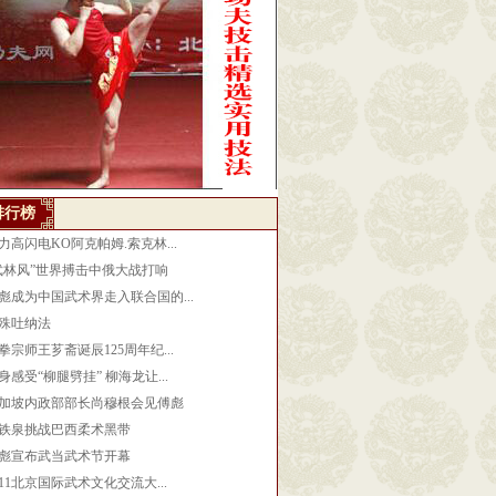
排行榜
力高闪电KO阿克帕姆.索克林...
武林风”世界搏击中俄大战打响
彪成为中国武术界走入联合国的...
殊吐纳法
拳宗师王芗斋诞辰125周年纪...
身感受“柳腿劈挂” 柳海龙让...
加坡内政部部长尚穆根会见傅彪
铁泉挑战巴西柔术黑带
彪宣布武当武术节开幕
011北京国际武术文化交流大...