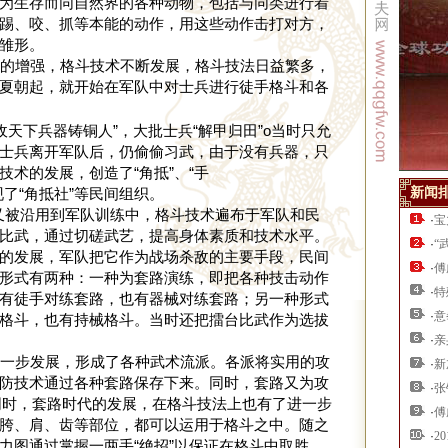
为生存而同自然界的各种动物，包括与同类进行着
踢、咬、抓等本能的动作，用这些动作击打对方，
雏形。
的增强，格斗技术不断发展，格斗技法日益繁多，
夏朝起，就开始在军队中对士兵进行徒手格斗和各
收天下兵器铸铜人”，大批士兵“解甲归田”o当时只允
士兵离开军队后，仍偷偷习武，由于没有兵器，只
术的发展，创造了“角抵”、“手
了“角抵社”等民间组织。
新闻
术又被沿用到军队训练中，格斗技术遍布于军队和民
·
宝
比武，通过切磋武艺，提高身体素质和技术水平。
·
“
的发展，军队把它作为战场杀敌的主要手段，民间
·
傅
形式有两种：一种为套路演练，即把各种技击动作
·
特
有徒手对练套路，也有器械对练套路；另一种形式
·
意
格斗，也有持械格斗。当时还把擂台比武作为选拔
·
亲
一步发展，形成了各种武术流派。各派将实用的攻
·
新
防技术通过各种套路保存下来。同时，套路又为攻
·
张
o同时，套路时代的发展，在格斗技法上也有了进一步
·
傅
胯、肩、齿等部位，都可以运用于格斗之中。随之
·
2
力图通过掌握一两手“绝招”以保证在格斗中取胜。