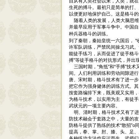
自从有人类社会以来，人类，就在
生死的搏斗。最初只是简单的打、
以便更好地保护自己。这是格斗的
随着人类的发展，人类大脑思维
并最早应用于军事斗争中。中国自
训练。
种兵器格斗的
到了秦朝，秦始皇统一六国后， “
许军队训练，严禁民间操戈习武。
能徒手练习，从而促进了徒手格斗技
搏”等徒手格斗的对抗形式，并出现
三国时期，“角抵”和“手搏”技
间。人们利用训练和劳动间隙进行
唐、宋时期，格斗技术有了进一步
把它作为强身健体的训练方式。其
按套路编排下来，既美观又实用，
为格斗技术，以实用为主，有徒手
武状元的一项主要内容。
明、清时期，格斗技术又有了进
防技术融会于套路之中，大量的攻
防格斗提供了熟练的技术“散招”
提高，拳、掌、肘、膝、头、足、
各种练功方法也应运而生，武师们