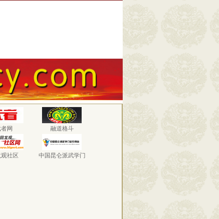
武者网
融道格斗
龙观社区
中国昆仑派武学门