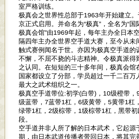
室严格训练。
极真会之世界性总部于1963年开始建立。于
京正式启用。并命名为“极真”，全名为“
极真会馆”由1969年起，每年主办全日本
隔四年主办全世界空手道大赛，至今从未
触式赛例闻名于世。亦因为极真空手道的
不懈，不屈不挠的斗志精神。令极真派得
之认同。在短短的三十多年间，极真会馆在
国家都设立了分部，学员超过一千二百万
最大之武术组织之一。
极真空手道带位:初学(白带)，10级橙带，
级蓝带，7蓝带1杠，6级黄带，5黄带1杠
绿带1杠，2级棕带，1级棕带1杠，黑带初
段。
空手道并非人所了解的日本武术，它起源
期，由日本武道传播者带回日本，将其完