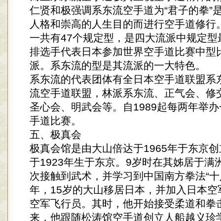
仁贤和极强调系东流空手道为“君子的拳”
人格和崇高的人生目的而进行空手道修行
一共有47个规定型，是四大流派中规定型
排选手代表日本参加世界空手道比赛中型
派。系东流的型是其流派的一大特色。
系东流的代表团体有全日本空手道联盟系
流空手道联盟，林派系东流、正气会、修
圣心会、明武会等。自1989起每两年举
手道比赛。
五、极真会
极真会馆是由大山倍达于1965年于东京
于1923年生于东京。9岁时在其姊居于满
次接触到武术，并学习到中国南方拳法“十八
年，15岁的大山移居日本，并加入日本空
空军飞行员。其时，他开始接受柔道和拳
来，他跟随松涛馆空手道创立人船越义珍