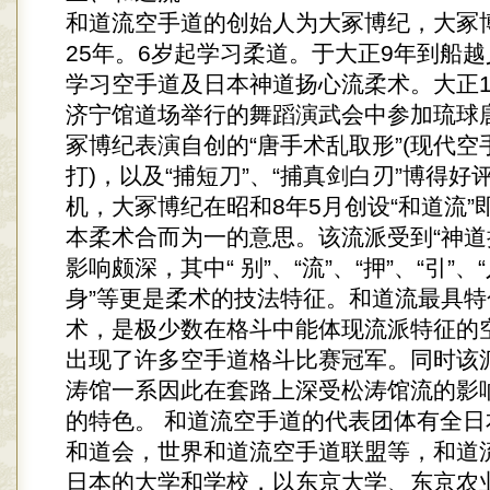
和道流空手道的创始人为大冢博纪，大冢
25年。6岁起学习柔道。于大正9年到船
学习空手道及日本神道扬心流柔术。大正1
济宁馆道场举行的舞蹈演武会中参加琉球
冢博纪表演自创的“唐手术乱取形”(现代
打)，以及“捕短刀”、“捕真剑白刃”博得好
机，大冢博纪在昭和8年5月创设“和道流”
本柔术合而为一的意思。该流派受到“神道
影响颇深，其中“ 别”、“流”、“押”、“引”、
身”等更是柔术的技法特征。和道流最具
术，是极少数在格斗中能体现流派特征的
出现了许多空手道格斗比赛冠军。同时该
涛馆一系因此在套路上深受松涛馆流的影
的特色。 和道流空手道的代表团体有全日
和道会，世界和道流空手道联盟等，和道
日本的大学和学校，以东京大学、东京农