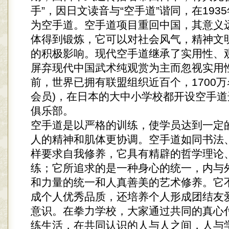
手”，因日文读音与“空手道”谐同，在193
为空手道。空手道项目重回中国，其意义
体得到锻炼，它可以对社会风气，精神文
的积极影响。现代空手道继承了实用性、
屏弃现代中国武术纯观赏为主而忽视实用
前，世界已拥有联盟组织近百个，1700万
会员)，在日本的大中小学校都开设空手
俱乐部。
空手道是以严格的训练，使学员达到一定
人的精神和肌体更协调。空手道如同书法
样要求自我修养，它具有精辟的哲学理论
练；它所追求的是一种身心的统一，内与
和力量的统一和人真善美的艺术修养。它
成个人优秀品质，还培养个人形成团结友
意识。在拳力学校，大家通过共同的真心
练生活，在共同认识的人与人之间，人与