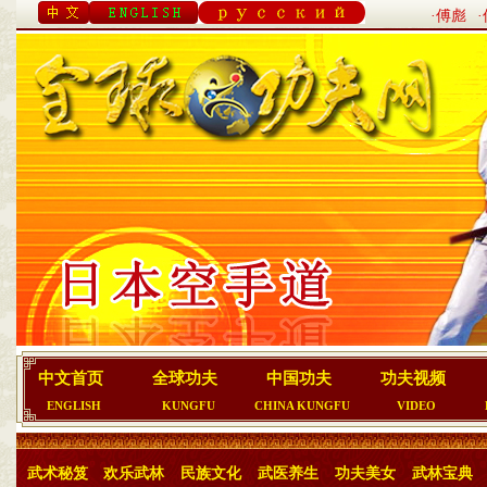
·傅彪
中文首页
全球功夫
中国功夫
功夫视频
ENGLISH
KUNGFU
CHINA KUNGFU
VIDEO
武术秘笈
欢乐武林
民族文化
武医养生
功夫美女
武林宝典