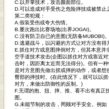
C.以开掌技术，攻击颜面部位。
D.可以造成对手受伤之危险摔技或被禁止
第二类犯规：
A.假装受伤或夸大伤情。
B.屡次跑出比赛场地(出界JOGAI)。
C.没有防卫自已的意图(无防备MUBOBI)
D.逃避战斗，以闪避的方式让对方没有得
E.抓住对方或意图摔倒对方，但其本意并
空手道技术攻击(企图以抓住对方或靠近
击时，因距离太近而无法得分)。但有一
是对方意图先做出抓或摔的动作，或者想
臀部的摔技时。(在此情况下，就可以以
对方，来做出防御性的反制。)
F.无谓的抱、扭、摔、推、看不出有真正
图。
G.未能节制的攻击，罔顾对手安全。例如