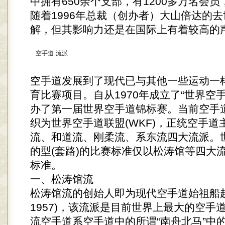
中拥有650余个支部，有1200多万名会
随着1996年总裁（创办者）大山倍达的
解，但其影响力还是在国际上有着较高的
空手道-流派
空手道发展到了现代已与其他一些运动一
育比赛项目。自从1970年成立了“世界空
办了第一届世界空手道锦标赛。当前空手
织为世界空手道联盟(WKF)，正统空手道
流、和道流、刚柔流、系东流四大流派。
的型(套路)的比赛标准仅以松涛馆等四大
标准。
一、松涛馆流
松涛馆流的创始人即为现代空手道始祖船越义
1957)，该流派是目前世界上最大的空手
流空手道系空手道中的所谓“南舟北马”中