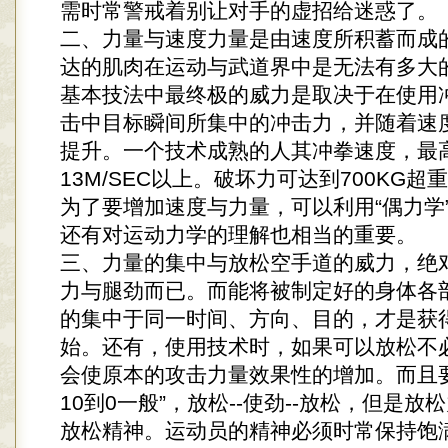
需时常警戒着别让对手的虚招给迷惑了。
二、力量与速度力量是由速度所积蓄而成
达的肌肉在运动与武道界中是无法有多大
基本技法中最终极的威力是取决于在使用
击中目标瞬间所集中的冲击力，并随着速
提升。一个技术成熟的人其冲拳速度，最
13M/SEC以上。破坏力可达到700KG
为了要增加速度与力量，可以利用“偶力学”
还有对运动力学的理解也相当的重要。
三、力量的集中与放松空手道的威力，绝
力与腿劲而已。而能将被制定好的身体各
的集中于同一时间、方向、目的，才是获
始。还有，使用技术时，如果可以放松不
会使原本的攻击力量效果性的增加。而且要
10到0一般”，放松--使劲--放松，但是
放松精神。运动员的精神必须时常保持饱