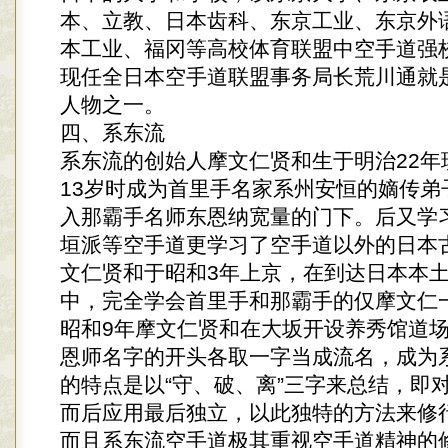
本、立教、日本齿科、东京工业、东京外
本工业、福冈等高校体育联盟中空手道强
现任全日本空手道联盟事务局长荒川通就
人物之一。
四、系东流
系东流的创始人摩文仁贤和生于明治22年
13岁时成为首里手名家系州安恒的嫡传弟
入那霸手名师东恩纳宽量的门下。后又学
垣派等空手道更学习了空手道以外的日本
文仁贤和于昭和3年上京，在到达日本本
中，完全学会首里手和那霸手的仅摩文仁
昭和9年摩文仁贤和在大坂开设养秀馆道
恩师名字的开头各取一字当成流名，成为
的特点是以“守、破、离”三字来总结，即
而后应用最后独立，以此独特的方法来修
而且系东流空手道极其重视空手道精神的