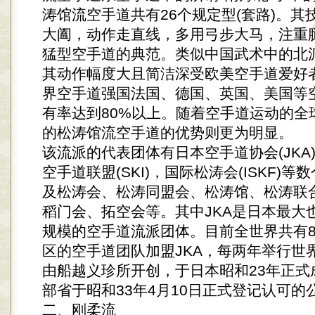
涛馆流空手道共有26个规定型(套路)。其
大阖，动作走直线，多用弓步大马，注重
猛型空手道的典范。类似中国武术中的北
其动作幅度大且简洁深受欧美空手道爱好
界空手道强国法国、德国、英国、美国等
有率达到80%以上。随着空手道运动的全
的松涛馆流空手道的优势则更为明显。
该流派的代表团体有日本空手道协会(JKA
空手道联盟(SKI)，国际松涛会(ISKF)
及松涛会、松涛同盟会、松涛馆、松涛联
稻门会、拓空会等。其中JKA是日本最大
规模的空手道流派团体。目前全世界共有8
区的空手道团队加盟JKA，每两年举行世
由船越义珍所开创，于日本昭和23年正式
部省于昭和33年4月10日正式登记认可的
二、刚柔流