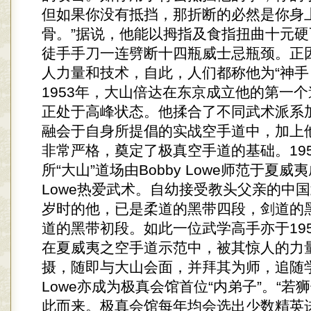
但如果你没有抵挡，那折断的必然是你身
骨。”据说，他能以拇指及食指扭曲十元
徒手手刀一连劈断十四瓶威士忌瓶颈。正
人力量和技术，自此，人们都称他为“神手
1953年，大山倍达在东京成立他的第一
正处于高峰状态。他揉合了不同武术派系
融会于自身所提倡的实战空手道中，加上
非常严格，奠定了极真空手道的基础。19
所“大山”道场由Bobby Lowe师范于夏威夷
Lowe热爱武术。自幼接受教头父亲的中国
岁时的他，已是柔道的黑带四段，剑道的
道的黑带初段。如此一位武学高手亦于19
在夏威夷之空手道示范中，被其惊人的力
摄，随即与大山会面，并拜其为师，追随学艺
Lowe亦成为极真会馆首位“内弟子”。“若
此而来。极真会馆每年均会选出少数精英进