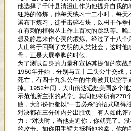
他选择了千叶县清澄山作为他提升自我的
狂热的修炼，他每天练习十二小时，每天
瀑布下炼习，徒手击碎石块，以树干作拳
在有刺的植物丛上作上百次的跳跃等。晚
想及静思来作心灵的鍜炼。经过了十八个
大山终于回到了文明的人类社会，这时他
骨，正是大展拳脚的时候。
为了测试自身的力量和宣扬其提倡的实战
1950年开始，分别与五十二头公牛交战
死亡，有四十九头公牛的牛角被其以空手
掉。1952年间，大山倍达远赴美国多个
示范他所主张的武学。其间他将所有270
败，大部份他都以“一击必杀”的招式取得
对决都在三分钟内分出胜负。有人如此评
力：“对决时，当他走近你，你就完了。
的攻击。如你用手臂去抵挡他的拳，你的