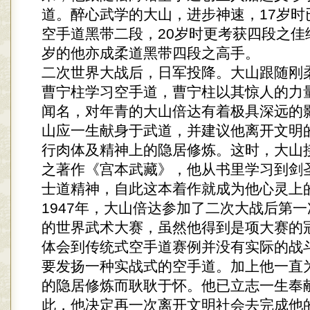
道。醉心武学的大山，进步神速，17岁时
空手道黑带二段，20岁时更考获四段之佳
岁的他亦成柔道黑带四段之高手。
二次世界大战后，日军投降。大山跟随刚
曹宁柱学习空手道，曹宁柱以其惊人的力
闻名，对年青的大山倍达有着极具深远的
山应一生献身于武道，并建议他离开文明
行肉体及精神上的隐居修炼。这时，大山
之著作《宫本武藏》，他从书里学习到剑
士道精神，自此这本着作就成为他心灵上
1947年，大山倍达参加了二次大战后第
的世界武术大赛，虽然他得到是项大赛的
体会到传统式空手道赛例并没有实际的战
要发扬一种实战式的空手道。加上他一直
的隐居修炼而耿耿于怀。他已立志一生奉
此，他决定再一次离开文明社会去完成他