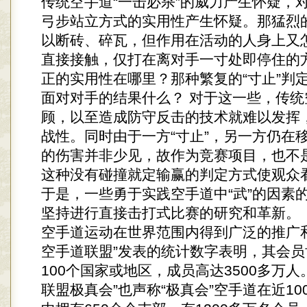
传统空手道“一击必杀”的威力产生怀疑，
弓步站立方式的实用性产生怀疑。那猛烈
以断砖、碎瓦，但作用在活动的人身上又
直接接触，仅打在离对手一寸处即停住的
正的实用性在哪里？那种繁复的“寸止”判
面对对手的结果什么？ 对于这一些，传统
顾，以至造成防守反击的技术就难以发挥
战性。同时由于一方“寸止”，另一方仍在
的伤害并非少见，故作为竞赛项目，也不
这种没有碰撞就定输赢的判定方式使观众
于是，一些勇于实践空手道中“武”的因素
坚持进行直接击打式比赛的研究和革新。
空手道运动在世界范围内得到广泛的推广
空手道联盟”发表的统计数字表明，其会
100个国家或地区，成员高达3500多万人
联盟极真会”也声称“极真会”空手道在近1