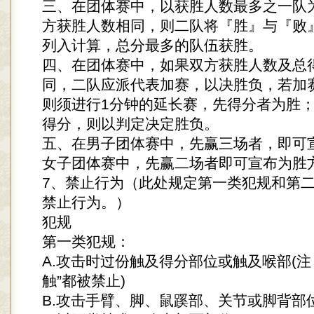
三、在团体赛中，以获胜人数最多之一队
方获胜人数相同，则二队将『胜』与『败
列入计算，总分最多的队伍获胜。
四、在团体赛中，如果双方获胜人数及总
同，二队应派代表加赛，以决胜负，若加
则须进行1分钟的延长赛，先得分者为胜
得分，则以判定决定胜负。
五、在男子团体赛中，先赢三场者，即可
女子团体赛中，先赢二场者即可宣布为胜
7、禁止行为（此处规定第一类犯规和第
禁止行为。）
犯规
第一类犯规：
A.攻击时过份触及得分部位或触及喉部(注
触”都被禁止)
B.攻击手臂、脚、鼠蹊部、关节或脚背部