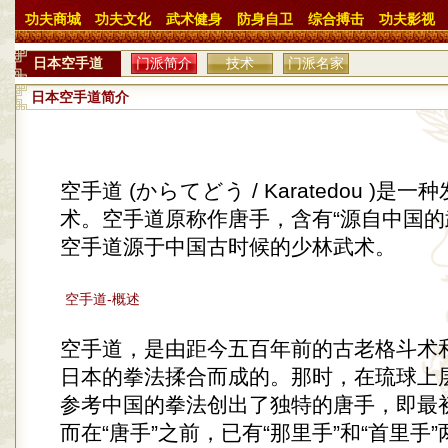
功夫商城
功夫文化
武术健身
防身自卫
综合搏击
功夫影视
日本空手道
门派简介
技术
门派名家
日本空手道简介
空手道 (からてどう / Karatedou )是
术。空手道原称作唐手，含有“源自中国的
空手道源于中国古时候的少林武术。
空手道-概述
空手道，是由距今五百年前的古老格斗术
日本的拳法揉合而成的。那时，在琉球上
参考中国的拳法创出了独特的唐手，即最初
而在“唐手”之前，已有“那里手”和“首里手