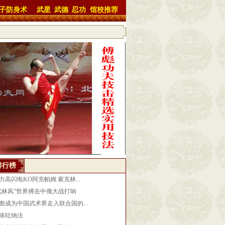
子防身术
武星
武德
忍功
馆校推荐
排行榜
力高闪电KO阿克帕姆.索克林...
武林风”世界搏击中俄大战打响
彪成为中国武术界走入联合国的...
殊吐纳法