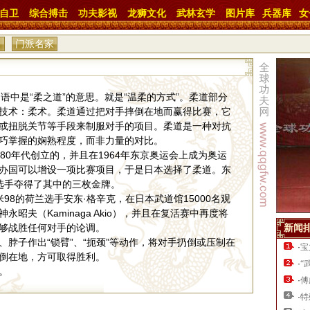
自卫
综合搏击
功夫影视
龙狮文化
武林玄学
图片库
兵器库
女
门派名家
中是“柔之道”的意思。就是“温柔的方式”。柔道部分
技术：柔术。柔道通过把对手摔倒在地而赢得比赛，它
或扭脱关节等手段来制服对手的项目。柔道是一种对抗
巧掌握的娴熟程度，而非力量的对比。
0年代创立的，并且在1964年东京奥运会上成为奥运
办国可以增设一项比赛项目，于是日本选择了柔道。东
选手夺得了其中的三枚金牌。
8的荷兰选手安东·格辛克，在日本武道馆15000名观
昭夫（Kaminaga Akio），并且在复活赛中再度将
够战胜任何对手的论调。
新闻
子作出“锁臂”、“扼颈”等动作，将对手扔倒或压制在
·
宝
倒在地，方可取得胜利。
·
“
。
·
傅
·
特