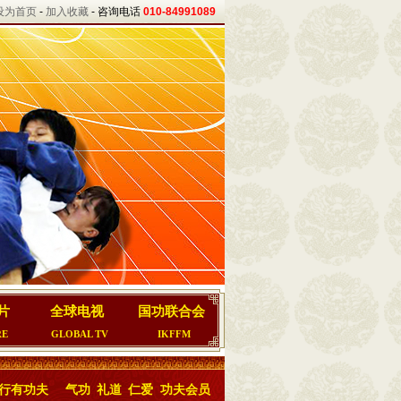
设为首页
-
加入收藏
- 咨询电话
010-84991089
片
全球电视
国功联合会
RE
GLOBAL TV
IKFFM
行有功夫
气功
礼道
仁爱
功夫会员