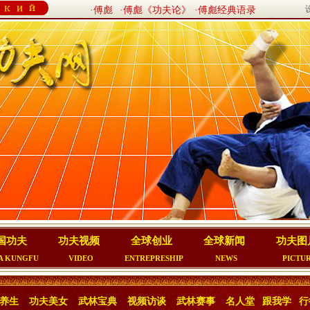
·傅彪
·傅彪《功夫论》
·傅彪经典语录
国功夫
功夫视频
全球创业
全球新闻
功夫图
A KUNGFU
VIDEO
ENTREPRESHIP
NEWS
PICTU
养生
功夫美女
武林宝典
视频访谈
武林赛事
名人堂
跟我学
行