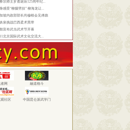
拳宗师王芗斋诞辰125周年纪...
身感受“柳腿劈挂” 柳海龙让...
加坡内政部部长尚穆根会见傅彪
铁泉挑战巴西柔术黑带
彪宣布武当武术节开幕
011北京国际武术文化交流大...
武者网
融道格斗
龙观社区
中国昆仑派武学门