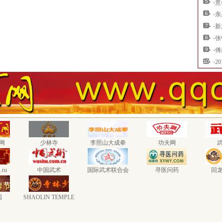
·
意
·
亲
·
新
·
张
·
傅
·
2
网
少林寺
李照山大成拳
功夫网
.ru
中国武术
国际武术联合会
寻医问药
回
国
SHAOLIN TEMPLE