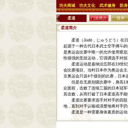
功夫商城
功夫文化
武术健身
防身
柔道
门派简介
技术
柔道简介
柔道（Jūdō，じゅうどう）在日语
起源于一种古代日本武士空手搏斗的
是奥运会比赛中唯一的允许使用窒息
性很强的竞技运动，它强调选手对技
柔道运动是嘉纳治五郎在19世纪8
会比赛项目。当时日本作为奥运会主
京奥运会只设4个级别的比赛，日本
但是在无差别级比赛中，身高1米9
众面前，击败了连续三届的日本冠军神永
其击败，从而打破了日本柔道高手能
柔道比赛要求选手对对手的四肢、脖
地，直到对手认输或清楚地将对手扔
柔道是一种需要身体素质的运动