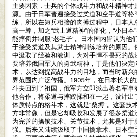
主要因素，士兵的个体战斗力和战斗精神才
源。由于日军普遍接受过柔道和空手道等格
练，所以在短兵相接的肉搏过程中，日本人
高一筹，加之“武士道精神”的催化，“小日本
能摔倒并制服“老毛子”。日本国内皆认为他
于接受柔道及其武士精神训练培养的原因。
中汲取了经验和教训，为对手悍不畏死的战
要培养俄国军人的勇武精神，于是他们决定
术，以达到提高战斗力的目地，而当时新兴
界范围内广泛传播。1905年，在日本长大
斗夫回到了祖国，俄军方立即派出著名军事
他合作，将柔道与摔跤揉和在一起，设计出
体质特点的格斗术，这就是“桑搏”。这套技
方非常像，但是它却吸收和发展了很多柔道
为完善的擒锁技术、关节技术，尤其是对于
强。后来又陆续汲取了中国擒拿术、日本空