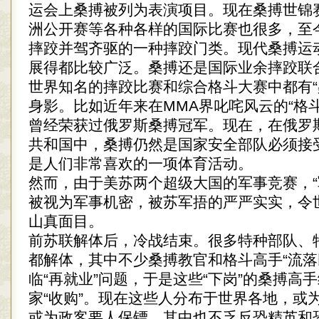
运会上桑搏被列为表演项目。现在桑搏世锦
洲公开赛等各种各样的国际比赛也很多，至
摔跤并驾齐驱的一种摔跤门类。现代桑搏运
展得都比较广泛。桑搏还是国际业余摔跤联
世界知名的摔跤比赛和综合格斗大赛中都有“
身影。比如近年来在MMA界叱咤风云的“格
曾经荣获过俄罗斯桑搏冠军。现在，在俄罗
共和国中，桑搏仍然是国家安全部队必须接
是人们非常喜欢的一项体育活动。
然而，由于美苏两个超级大国的军事竞赛，“
被视为军事机密，被苏军捂的严严实实，令
山真面目。
前苏联解体后，冷战结束。很多特种部队、
都解体，其中不少桑搏教官和格斗高手“流落
临“再就业”问题，于是这些“下岗”的桑搏高
家“收购”。现在这些人分布于世界各地，或
或为政客要人保镖，其中也不乏反恐精英和