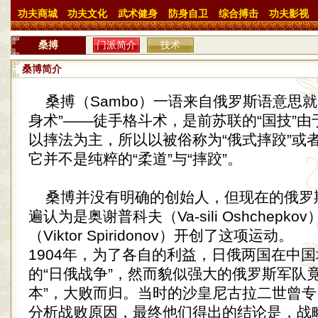
功夫商城
功夫文化
武术健身
防身自卫
综合搏击
功夫影视
桑搏
门派简介
技术
桑博简介
桑搏（Sambo）一语来自俄罗斯语意思就
身术”——徒手格斗术，是前苏联的“国技”
以摔法为主，所以以被俗称为“俄式摔跤”或者
它并不是纯粹的“柔道”与“摔跤”。
桑博并没有明确的创始人，但现在的俄罗
遍认为是奥谢普科夫（Va-sili Oshchepk
（Viktor Spiridonov）开创了这项运动。
1904年，为了各自的利益，日俄两国在中
的“日俄战争”，然而貌似强大的俄罗斯军队
本”，大败而归。当时的沙皇尼古拉二世曾
分析战败原因，最终他们得出的结论是，战