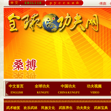
·傅彪
中文首页
全球功夫
中国功夫
功夫视频
ENGLISH
KUNGFU
CHINA KUNGFU
VIDEO
武术秘笈
欢乐武林
民族文化
武医养生
功夫美女
武林宝典