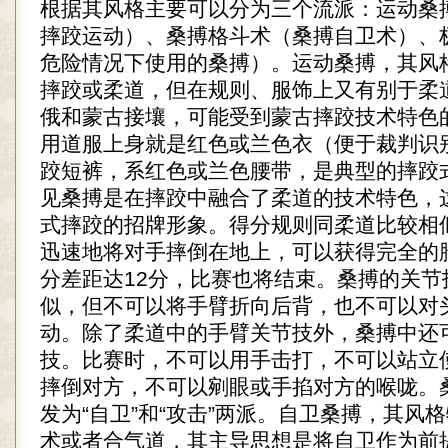
根据其风格主要可以分为三个流派：运动桑
摔跤运动）、桑搏格斗术（桑搏自卫术）、
危险情况下使用的桑搏）。运动桑搏，其风
摔跤或柔道，但在规则、服饰上又有别于柔
俄和蒙古接壤，可能受到蒙古摔跤技术特色
用道服上身就是红色或兰色衣（便于裁判识
跤短裤，系红色或兰色腰带，是典型的摔跤
见桑搏是在摔跤中融合了柔道的技术特色，
式摔跤的招牌形象。得分规则同柔道比较相
迅速地将对手摔倒在地上，可以获得完全的
分差距达12分，比赛也将结束。桑搏的关节
似，但不可以将手臂折向后背，也不可以对
动。除了柔道中的手臂关节技外，桑搏中还
技。比赛时，不可以用手击打，不可以站立
摔倒对方，不可以剜眼或手掐对方的喉咙。
发为“自卫”和“攻击”两派。自卫桑搏，其风
术或者合气道，其主导思想是将自卫作为前