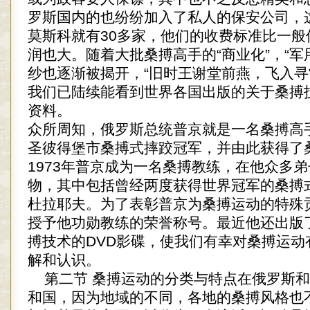
罗斯国内的也纷纷加入了私人的保安公司，
莫斯科就有30多家，他们的收费标准比一般
润也大。随着大批桑搏高手的“商业化”，“军
纱也逐渐被揭开，“旧时王谢堂前燕，飞入寻
我们已陆续能看到世界各国出版的关于桑搏
资料。
众所周知，俄罗斯总统普京就是一名桑搏高
圣彼得堡市桑搏式摔跤冠军，并由此获得了
1973年普京成为一名桑搏教练，在他众多
物，其中包括曾经两度获得世界冠军的桑搏
杜拉耶夫。为了表彰普京为桑搏运动的特殊
授予他功勋教练的荣誉称号。最近他还出版
搏技术的DVD影碟，使我们有幸对桑搏运动
解和认识。
第二节 桑搏运动的分类与特点在俄罗斯和
和国，因为地域的不同，各地的桑搏风格也