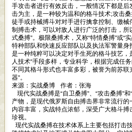
手攻击者进行有效反击，一般情况下都是后
击为主，是一种较为温和的格斗技术;攻击
徒手或持械搏斗对对手进行擒拿控制、缴械
制搏击术，可以对敌人进行广泛的打击，所
式桑搏”。极限桑搏术，又称“特情桑搏”或“
特种部队和快速反应部队以及执法军警量身
是一种纯粹可以决定对手生死的格斗技艺，
人技术”手段多样，专业科学，根据完成任
不同其格斗形式也丰富多彩，被誉为前苏联
器”。
来源：实战桑博 作者：张海
现代实战桑搏是“自卫桑搏”、“攻击桑搏”和
产物，是现代俄罗斯自由搏击界非常流行的
内容丰富，实战特点浓郁，深受广大格斗搏
珍视。
现代实战桑搏在技术体系上主要包括打击技