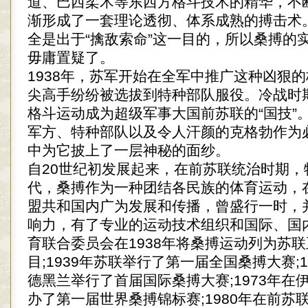
道、巴西柔术等东西方格斗技术的精华，不
渐形成了一套理论透彻、体系成熟的搏击术
全是出于“擒敌索命”这一目的，所以桑搏的
毋庸置疑了。
1938年，苏军开始在全军中推广这种凶狠
尖高手纷纷被选拔到特种部队服役。冷战时
格斗运动成为超级军事大国前苏联的“国技”
军方、特种部队以及令人汗颜的克格勃作为
中为它披上了一层神秘的面纱。
自20世纪初发展起来，在前苏联统治时期，
代，桑搏作为一种团结各民族的体育运动，在
盟共和国内广为发展和传播，曾盛行一时，
响力，有了专业的运动技术组织和国际、国
育联合委员会在1938年将桑搏运动列为苏
目;1939年苏联举行了第一届全国桑搏大赛;1
德黑兰举行了首届国际桑搏大赛;1973年在
办了第一届世界桑搏锦标赛;1980年在前苏