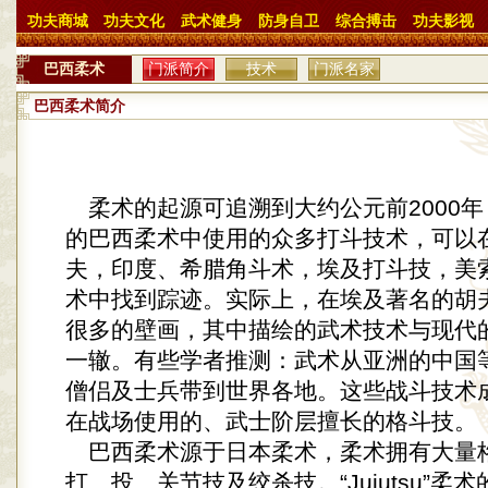
功夫商城
功夫文化
武术健身
防身自卫
综合搏击
功夫影视
巴西柔术
门派简介
技术
门派名家
巴西柔术简介
柔术的起源可追溯到大约公元前2000年
的巴西柔术中使用的众多打斗技术，可以
夫，印度、希腊角斗术，埃及打斗技，美
术中找到踪迹。实际上，在埃及著名的胡
很多的壁画，其中描绘的武术技术与现代
一辙。有些学者推测：武术从亚洲的中国
僧侣及士兵带到世界各地。这些战斗技术
在战场使用的、武士阶层擅长的格斗技。
巴西柔术源于日本柔术，柔术拥有大量
打、投、关节技及绞杀技。“Jujutsu”柔