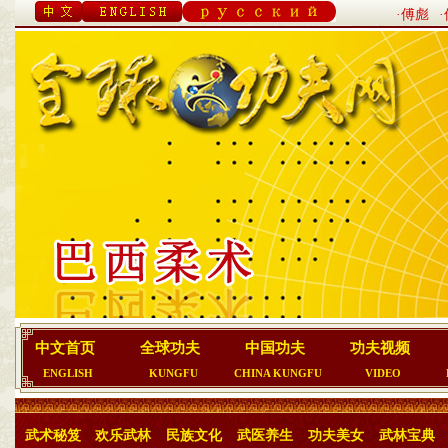
·傅彪
中文首页
全球功夫
中国功夫
功夫视频
ENGLISH
KUNGFU
CHINA KUNGFU
VIDEO
武术秘笈
欢乐武林
民族文化
武医养生
功夫美女
武林宝典