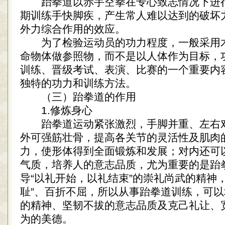
跆拳道以赤手空拳在专心致志情况下进
期训练手快脚疾，产生常人难以达到的破坏
外力综合作用的效应。
为了检验运动员的功力程度，一般采用
命物体做参照物，而不是以人体作为目标，
训练、晋级考试、表演、比赛的一个重要内
独特的功力和训练方法。
（三）跆拳道的作用
1.修炼身心
跆拳道运动紧张激烈，手脚并重、左右
外可强筋壮骨，提高各关节的灵活性及肌肉
力，使形体得到全面锻炼和发展；对内还可
气质，培养人的意志品质，尤为重要的是跆
导“以礼开始，以礼结束”的崇礼尚武的精神
耻”、百折不屈，所以从事跆拳道训练，可
的精神、坚韧不拔的意志品质及克己礼让、
为的美德。