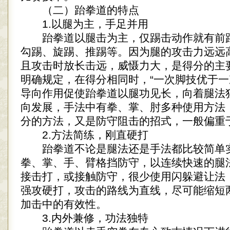
（二）跆拳道的特点
1.以腿为主，手足并用
跆拳道以腿击为主，仅踢击动作就有前
勾踢、旋踢、推踢等。因为腿的攻击力远远
且攻击时放长击远，威慑力大，是得分的主
明确规定，在得分相同时，“一次脚技优于一
导向作用促使跆拳道以腿功见长，向着腿法
向发展，手法中有拳、掌、肘多种使用方法
分的方法，又是防守阻击的招式，一般偏重
2.方法简练，刚直硬打
跆拳道不论是腿法还是手法都比较简单
拳、掌、手、臂格挡防守，以连续快速的腿
接击打，或接触防守，很少使用闪躲避让法
强攻硬打，攻击的路线为直线，尽可能缩短
加击中的有效性。
3.内外兼修，功法独特