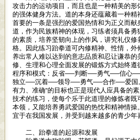
攻击力的运动项目，而且也是一种精美的形
的强体健身方法。道的本身还蕴藏着一种精
首要的一条是强烈的爱国热情和为正义而献
道，作为民族精神的体现，习练者须具备勇
的素质，培养坚韧向上的作风，讲究礼仪修
格。因此练习跆拳道可内修精神、性情，外
养出常人难以达到的意志品质和忍让谦恭的
修、生理和心理全面发展的锻炼方式始终遵
程序和模式：反省──判断──勇气──信心─
独立──沉着──领导──勇气──合作──爱国
有力、准确”的目标也正是现代人应具备的
技术的练习，使每个乐于此道理的修炼者既
本领，又能培养勇武爱国的热忱和精神情操
宜于在我国发展，并受到越来越多的青少年
二、跆拳道的起源和发展