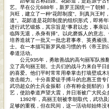
跆拳道古称跆跟、花郞道，是起源于古
艺。早在公元688年，新罗王国统一了朝鲜
兴旺，建立了一种“花郎制度”。到真兴王时
道”。花郞道是花郎制度的组织形式，即将
进行武艺锻炼，其宗旨是“事君以忠，事亲
临阵无退，杀身有择”。以此磨炼人的意志
培养造就了一批又一批忠君事孝、英勇顽强
士。在一本描写新罗风俗习惯的书《帝王韵
拳道活动。
公元935年，勇敢善战的高句丽军队推
立了高句丽王朝。士兵们的战斗力来自平日
的喜爱。他们平时常常用拳掌击打墙壁或木
攻击能力。十分喜爱徒手搏斗的忠惠王曾专
武功超众的士兵金振郗（亦有称金扼郁的）
艺，使跆拳道声望大震，并日渐被广大民众
1392年，高丽王朝被李朝取代，武功及
足够的重视，但在民间，这一活动却始终没