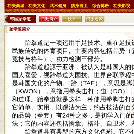
功夫商城
功夫文化
武术健身
防身自卫
综合搏击
功夫影视
韩国跆拳道
门派简介
技术
门派名家
跆拳道简介
跆拳道是一项运用手足技术、重在足技
民族传统的体育项目。主要内容包括品势（
竞技与格斗）、功力检测三部分。
跆拳道起源于亚洲，被认为是韩国人的
国人喜爱，视跆拳道为国技。世界台联章程
是韩国文化的产物。”跆（TAE），意思是
（KWON），意指用拳头击打；道（DO）
和道理。跆拳道就是这样一种使用拳脚击打
它简单、实用，以踢法为主，约占技法的百
的品势（拳套）有24种之多，是初学入门的
法；它的内容还包括擒拿、格斗、自卫术、
跆拳道具有典型的东方文化色彩。它不