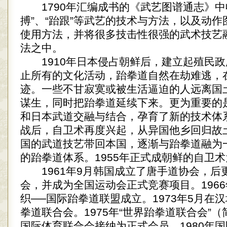
1790年汇编成书的《武艺图谱通志》中
搏”、“跆跟”等武艺的技术与方法，以及动
使用方法，并将很多技击性很强的武术技艺
法之中。
1910年日本侵占朝鲜后，建立起殖民政
止所有的文化活动，跆拳道自然在劫难逃，
迹。一些不甘寂寞或被生活逼迫的人远离国
谋生，同时把跆拳道延续下来。更为重要的
和日本武道交融与结合，孕育了新的技术体
战后，自卫术再度兴起，从异国他乡回归故
国的武道技艺带回本国，逐渐与跆拳道融为
的跆拳道体系。1955年正式成朝鲜的自卫术
1961年9月韩国成立了唐手道协会，后
会，并成为全国运动会正式竞赛项目。196
织──国际跆拳道联盟成立。1973年5月在
拳道联合会。1975年“世界跆拳道联合会”
国际体育联合会接纳为正式会员。1980年