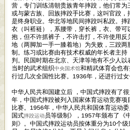
营，专门训练清朝贵族青年摔跤，他们常为
或与蒙古族、回族摔跤手比赛，这叫官跤，
是终身职业。华北等地民间摔跤叫私跤。摔
衣（叫褡裢），系腰带，穿长裤，衣、带可
抱，但不许抓裤子，不许击打，不许使用反
地（两脚加一手一膝着地）为失败，三跤两
制。练习或比赛由有技术权威的年长者主持
判。民国时期在北京、天津等地有不少人以
当时的武术组织
和精武体育会也有
中央国术馆
行过几次全国性比赛。1936年，还进行过
中华人民共和国建立后 ，中国式摔跤有了很大
年，中国式摔跤被列入国家体育运动竞赛项
比赛。1956年，中华人民共和国体育运动
国式
员等级制》，1957年颁布了《
摔跤运动
则》。中国式摔跤运动员按体重分为10个级