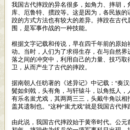
我国古代摔跤的异名很多，如角力、摔胡，
库、厄鲁特、掼跤等。这是因为，各民族的
跤的方式方法也有较大的差异。摔跤在古代
围，是军事作战的一种技能。
根据文字记载和传说，早在四千年前的原始
动。当时，人们为了求得生存，在与自然界
落之间的冲突中，利用自己的力量、技巧取
卫，从而产生了古代的摔跤。
据南朝人任昉著的《述异记》中记载：“奏
鬓如剑戟，头有角，与轩辕斗，以角抵人，
有乐名蚩尤戏，其两两三三，头戴牛角以相
盖其遗制也。”这种“蚩尤戏”就是我国古代摔
由此说，我国古代摔跤始于黄帝时代。公元前