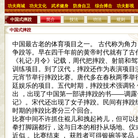
功夫商城
功夫文化
武术健身
防身自卫
综合搏击
功夫影视
中国式摔跤
简介
技法
功法
规则
中国式摔跤
中国最古老的体育项目之一。 古代称为角
争跤等。早在四千年前的黄帝时代就有了古
《礼记·月令》记载，周代把摔跤、射箭和
训练项目。到了汉代，摔跤还作为表演项目
元宵节举行摔跤比赛。唐代多在春秋两季举
廷娱乐的项目。五代时期，摔跤技术强调轻 
出 ，出现了中国第一部讲摔跤的书——调露
记》。宋代还出现了女子摔跤。民间有摔跤
时期的摔跤比赛分三个回合。
比赛中间不许抓住裩儿和拽起袴儿，但可以
拳打脚踢都行，这与日本的相扑从场地、仪
近似 。比赛结束 ， 获胜者可得银碗等奖品