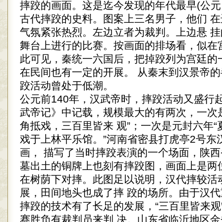
摔跤的画面。这是迄今发现的年代最早(公元 
古代摔跤的史料。图案上三名男子，他们 
气氛紧张热烈。左边立者为裁判。上边悬 
舞台上进行的比赛。按画面的排场看，似在
此可见，秦统一六国后，把掉跤列为宫廷的
在民间也有一定的开展。 从秦末到汉景帝
跤活动曾处于低潮。
公元前140年，汉武帝时，摔跤活动又盛行
武帝记》中记载，规模最大的有两次，一次是
角抵戏，三百里皆来 观”；一次是元封六年
戏于上林平乐馆。”河南省密县打虎亭2号东
画， 描写了当时摔跤表演的一个场面，陕
墓出土的铜牌上也刻有摔跤图，画面上是两
在树荫下对摔。此图足以说明，汉代摔较活
展，田间地头也成了摔 跤的场所。由于汉
摔跤的技术有了长足的发展，“三百里皆来观
赛胜负有裁判员来判 决。山东省临沂地区