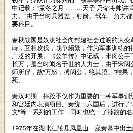
初年，摔跤作为练兵的一项军事科目出现。
中记载：“孟冬之月，……天子 乃命将帅讲
力。”由于当时兵器差，射箭、驾车、角力
要科目。
春秋战国是奴隶社会向封建社会过渡的大变
峙，互相攻伐，战争频繁，作为军事训练的
广泛的开展。《公羊传》中记载，宋闵公手
长万，是当时闻名于世的大力士，由于宋闵
师所俘，故“万怒，搏闵公，绝其脰。”结果
死。
秦汉时期，摔跤不仅作为重要的一种军事训
和宫廷内表演项目。秦统一六国后，进行了“
文”等一系列的工作，同时也统一了摔跤的名称
1975年在湖北江陵县凤凰山一座秦墓中出