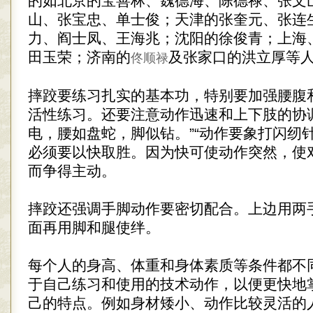
的如北京的宝善林、魏德海、陈德禄、张文
山、张宝忠、单士俊；天津的张奎元、张连
力、阎士凤、王海兆；沈阳的徐俊青；上海
田玉荣；济南的
及张家口的洪立厚等
佟顺禄
摔跤要练习扎实的基本功，特别要加强腰腹
活性练习。还要注意动作迅速和上下肢的协
电，腰如盘蛇，脚似钻。”“动作要象打闪纫
必须要以快取胜。因为快可使动作突然，使
而争得主动。
摔跤还强调手脚动作要密切配合。上边用两
面再用脚和腿使绊。
每个人的身高、体重和身体素质等条件都不
于自己练习和使用的技术动作，以便更快地
己的特点。例如身材矮小、动作比较灵活的