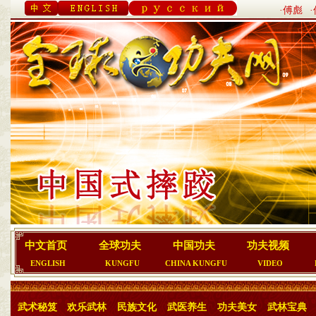
·傅彪
中文首页
全球功夫
中国功夫
功夫视频
ENGLISH
KUNGFU
CHINA KUNGFU
VIDEO
武术秘笈
欢乐武林
民族文化
武医养生
功夫美女
武林宝典