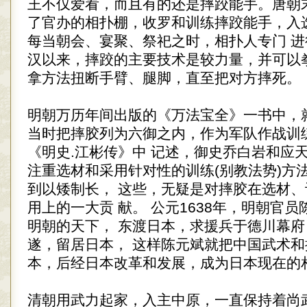
王不仅爱看，而且有的还是摔跤能手。唐朝
了官办的相扑棚，收罗和训练摔跤能手，入
每当朝会、宴聚、祭祀之时，相扑人专门 进
汉以来，摔跤的主要技术是较力量，并可以
拿方法扭断手臂、腿脚，直至把对方摔死。
明朝万历年间出版的《万法宝全》一书中，
当时把摔胶列为六御之内，作为军队作战训
《明史.江彬传》中 记述，御史乔白岩和应
注重选材和采用针对性的训练(别教法势)方
到以矮制长， 这些，无疑是对摔胶在选材
用上的一大贡 献。 公元1638年，明朝官
明朝的天下， 东渡日本，求援兵于德川幕
遂，留居日本， 这样陈元斌就把中国武术
本，后经日本改革和发展，成为日本现在的
清朝用武力起家，入主中原，一直保持着尚