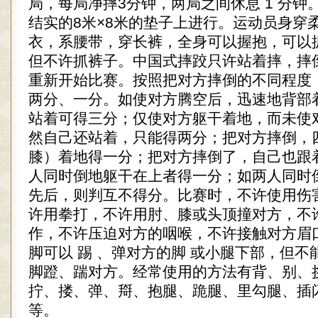
局，每局净摔3分钟，两局之间休息 1 分钟
结实的8米×8米的垫子上进行。运动员身穿
衣，系腰带，穿长裤，全身可以握抱，可以
但不许抓裤子。中国式摔跤只许站着摔，摔
重新开始比赛。按照把对方摔倒的不同程度
两分、一分。如使对方腾空后，迅速地背部
站着可得三分；仅使对方躯干着地，而未使
然自己还站着，只能得两分；把对方摔倒，
膝）着地得一分；把对方摔倒了，自己也跟
人同时倒地躯干在上者得一分；如两人同时
先后，则判互不得分。比赛时，不许使用伤
许用拳打，不许用肘、膝或头顶撞对方，不
作，不许压迫对方的咽喉，不许接触对方眉
脚可以 踢 、弹对方的脚 或小腿下部，但
脚蹬、踹对方。经常使用的方法有背、别、
拧、搂、弹、搿、抱腿、跪腿、里勾腿、插
等。