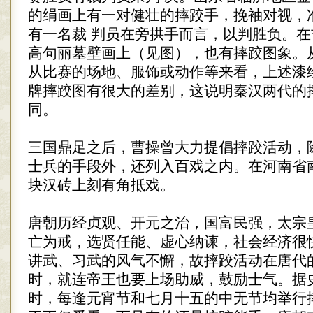
的绢画上有一对健壮的摔跤手，挽袖对视，
有一名裁 判员在旁拱手而言，以判胜负。
高句丽墓壁画上（见图），也有摔跤图象。
从比赛的场地、服饰或动作等来看，上述漆
牌摔跤图有很大的差别，这说明秦汉两代的
同。
三国鼎足之后，曹操曾大力提倡摔跤活动，
士兵的手段外，还列入百戏之内。在河南省
块汉砖上刻有角抵戏。
唐朝历经贞观、开元之治，国富民强，太宗
亡为戒，选贤任能、虚心纳谏，社会经济很
讲武、习武的风气不懈，故摔跤活动在唐代
时，就连帝王也要上场助威，鼓励士气。据
时，每逢元宵节和七月十五的中无节均举行