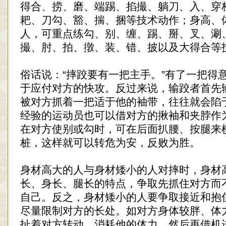
得合、捞、磨、端踢、掐撮、躺刀、入、穿
耙、刀勾、豁、揣、捆等技术动作；身高、
人，可重点练勾、别、缠、踢、掰、叉、涮
撮、肘、拍、撴、装、错、披以及大得合等
俗话说：“摔跤要有一把主手。”有了一把得
于应付对方的快攻。反过来说，输跤者首先
被对方抓着一把适于他的袖带，往往就会陷
经验的运动员也可以借对方的揪袖和夹脖作
在对方使别或勾时，可在后面扒腰、按腿来
桩，这样就可以转危为安，反败为胜。
身材高大的人与身材矮小的人对摔时，身材
长、身长、腿长的特点，争取先抓住对方而
自己。反之，身材矮小的人要争取接近和抱
尽量限制对方的长处。如对方身体较胖、体
扯着对方转动，消耗他的体力，然后再借机