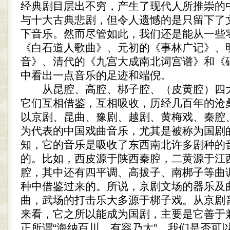
经典剧目层出不穷，产生了现代人所推崇的
与十大古典悲剧，但令人遗憾的是只留下了
下音乐。然而尽管如此，我们还是能从一些
《白石道人歌曲》、元初的《事林广记》、
音》、清代的《九宫大成南北词宫谱》和《
中看出一点音乐的足迹和端倪。
从昆腔、高腔、梆子腔、（皮黄腔）四
它们互相借鉴，互相吸收，历经几百年的沧
以京剧、昆曲、豫剧、越剧、黄梅戏、秦腔
为代表的中国戏曲音乐，尤其是被称为国剧
知，它的音乐是吸收了东西南北许多剧种的
的。比如，西皮源于陕西秦腔，二黄源于江
腔，其中还有四平调、高拔子、南梆子等曲
种中借鉴过来的。所说，京剧文场的器乐及
曲，武场的打击乐大多源于梆子戏。从京剧
来看，它之所以能成为国剧，主要是它善于
正所谓“海纳百川，有容乃大”。我们是否可