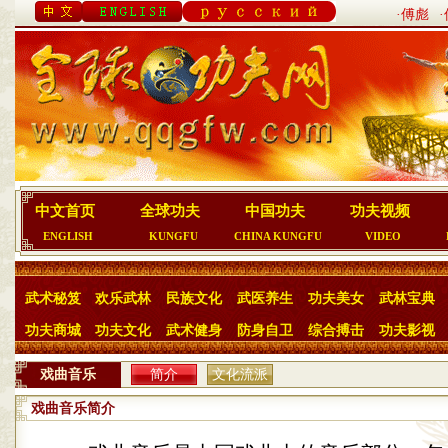
·傅彪
中文首页
全球功夫
中国功夫
功夫视频
ENGLISH
KUNGFU
CHINA KUNGFU
VIDEO
武术秘笈
欢乐武林
民族文化
武医养生
功夫美女
武林宝典
功夫商城
功夫文化
武术健身
防身自卫
综合搏击
功夫影视
戏曲音乐
简介
文化流派
戏曲音乐简介