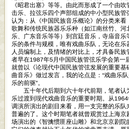
《昭君出塞》等等。由此而形成了一个由吹
击乐、拉弦乐四个声部组成的中小型民族管
认为：从《中国民族音乐概论》的分类来看
歌舞和传统民族器乐乐种（如江南丝竹、河
乐、广东音乐等等）到宫廷音乐，寺庙音乐
乐的条件与规模，唯有戏曲乐队，无论在乐
人员编制上，及情绪的对比上，才具备民族
者早在1987年5月中国民族管弦乐学会第
就曾以《论现代中国民族管弦发展的重要基
曲音乐》做过发言，我的论点是：“戏曲乐
乐的前驱”。
五十年代后期到六十年代前期，笔者认
乐过渡到现代戏曲音乐的重要时期。从196
调演所演出的剧目来看，用一支完整的乐队
普遍的了。这个时期笔者就曾观赏过上海京
场演出的《智擒惯匪座山雕》和北京京剧院