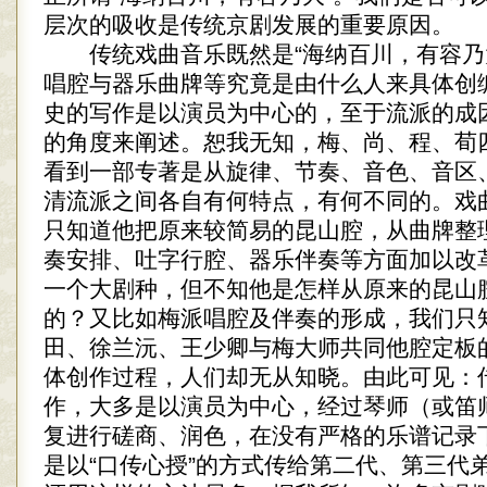
层次的吸收是传统京剧发展的重要原因。
传统戏曲音乐既然是“海纳百川，有容乃
唱腔与器乐曲牌等究竟是由什么人来具体创
史的写作是以演员为中心的，至于流派的成
的角度来阐述。恕我无知，梅、尚、程、荀
看到一部专著是从旋律、节奏、音色、音区
清流派之间各自有何特点，有何不同的。戏
只知道他把原来较简易的昆山腔，从曲牌整
奏安排、吐字行腔、器乐伴奏等方面加以改
一个大剧种，但不知他是怎样从原来的昆山
的？又比如梅派唱腔及伴奏的形成，我们只
田、徐兰沅、王少卿与梅大师共同他腔定板
体创作过程，人们却无从知晓。由此可见：
作，大多是以演员为中心，经过琴师（或笛
复进行磋商、润色，在没有严格的乐谱记录
是以“口传心授”的方式传给第二代、第三代