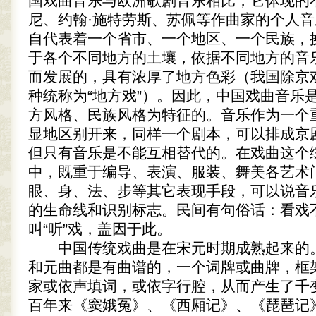
国戏曲音乐与欧洲歌剧音乐相比，它体现的
尼、约翰·施特劳斯、苏佩等作曲家的个人
自代表着一个省市、一个地区、一个民族，
于各个不同地方的土壤，依据不同地方的音
而发展的，具有浓厚了地方色彩（我国除京
种统称为“地方戏”）。因此，中国戏曲音乐
方风格、民族风格为特征的。音乐作为一个
显地区别开来，同样一个剧本，可以排成京
但只有音乐是不能互相替代的。在戏曲这个
中，既重于编导、表演、服装、舞美各艺术
眼、身、法、步等其它表现手段，可以说音
的生命线和识别标志。民间有句俗话：看戏不
叫“听”戏，盖因于此。
中国传统戏曲是在宋元时期成熟起来的
和元曲都是有曲谱的，一个词牌或曲牌，框
家或依声填词，或依字行腔，从而产生了千
百年来《窦娥冤》、《西厢记》、《琵琶记