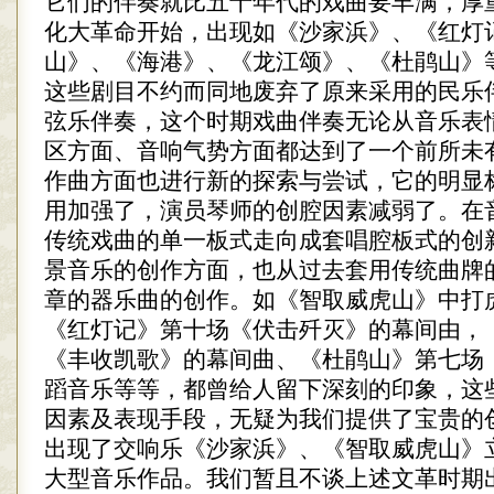
它们的伴奏就比五十年代的戏曲要丰满，厚
化大革命开始，出现如《沙家浜》、《红灯
山》、《海港》、《龙江颂》、《杜鹃山》等
这些剧目不约而同地废弃了原来采用的民乐
弦乐伴奏，这个时期戏曲伴奏无论从音乐表
区方面、音响气势方面都达到了一个前所未
作曲方面也进行新的探索与尝试，它的明显
用加强了，演员琴师的创腔因素减弱了。在
传统戏曲的单一板式走向成套唱腔板式的创
景音乐的创作方面，也从过去套用传统曲牌
章的器乐曲的创作。如《智取威虎山》中打
《红灯记》第十场《伏击歼灭》的幕间由，
《丰收凯歌》的幕间曲、《杜鹃山》第七场
蹈音乐等等，都曾给人留下深刻的印象，这
因素及表现手段，无疑为我们提供了宝贵的
出现了交响乐《沙家浜》、《智取威虎山》
大型音乐作品。我们暂且不谈上述文革时期出