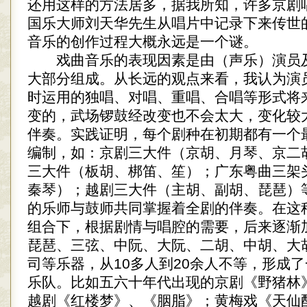
还用这样的方法居多，据我所知，许多京剧
国乐大师刘天华先生从唱片中记录下来传世
音乐的创作过程大概永远是一个谜。
戏曲音乐的表现因素是由（声乐）演员
大部分组成。从长远的观点来看，我认为演
时运用的独唱、对唱、重唱、合唱等形式将
变的，武场锣鼓经改变也不会太大，变化较
伴奏。实践证明，每个剧种在初期都有一个
编制，如：京剧三大件（京胡、月琴、京二
三大件（板胡、梆笛、笙）；广东粤曲三架
秦琴）；越剧三大件（主胡、副胡、琵琶）
的乐师与鼓师共同掌握着全剧的伴奏。在这
组合下，根据剧情与唱腔的需要，后来逐渐
琵琶、三弦、中阮、大阮、二胡、中胡、大
司等乐器，从10多人到20余人不等，形成
乐队。比如五六十年代出现的京剧《野猪林
越剧《红楼梦》、《胭脂》；黄梅戏《天仙