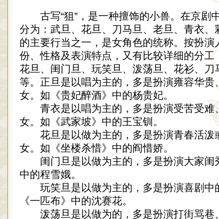
古写“狙”，是一种擅饰的小兽。在京剧
分为：武旦、花旦、刀马旦、老旦、青衣、
的主要行当之一，是女角色的统称。按扮演
份、性格及表演特点，又有比较详细的分工
花旦、闺门旦、玩笑旦、泼荡旦、花衫、刀
等。正旦是以唱为主的，多是扮演雍容华贵
女。如《贵妃醉酒》中的杨贵妃。
青衣是以唱为主的，多是扮演受苦受难
女。如《武家坡》中的王宝钏。
花旦是以做为主的，多是扮演青春活泼
女。如《坐楼杀惜》中的阎惜娇。
闺门旦是以做为主的，多是扮演大家闺
中的程雪娥。
玩笑旦是以做为主的，多是扮演喜剧中
《一匹布》中的沈赛花。
泼荡旦是以做为的，多是扮演打街骂巷