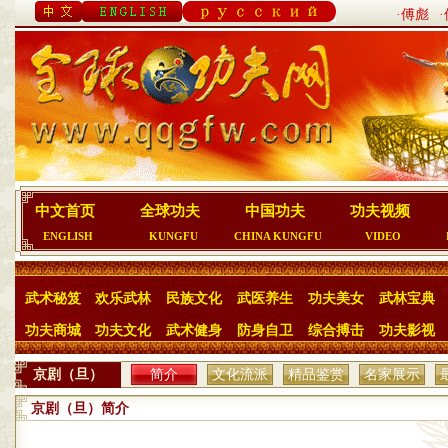
·傅彪
中文首页
全球功夫
中国功夫
功夫视频
ENGLISH
KUNGFU
CHINA KUNGFU
VIDEO
武术秘笈
欢乐武林
民族文化
武医养生
功夫美女
武林宝典
功夫商城
功夫文化
武术健身
防身自卫
综合搏击
功夫影视
京剧（旦）
简介
文化流派
精品鉴赏
名家展示
京剧（旦）简介