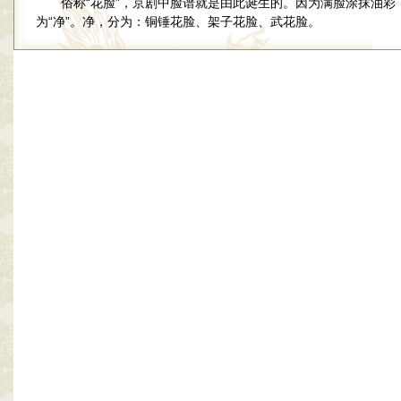
俗称“花脸”，京剧中脸谱就是由此诞生的。因为满脸涂抹油彩
为“净”。净，分为：铜锤花脸、架子花脸、武花脸。