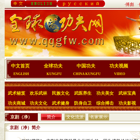
·傅彪
中文首页
全球功夫
中国功夫
功夫视频
ENGLISH
KUNGFU
CHINA KUNGFU
VIDEO
武术秘笈
欢乐武林
民族文化
武医养生
功夫美女
武林宝典
功夫商城
功夫文化
武术健身
防身自卫
综合搏击
功夫影视
京剧（净）
简介
文化流派
名家展示
京剧（净）简介