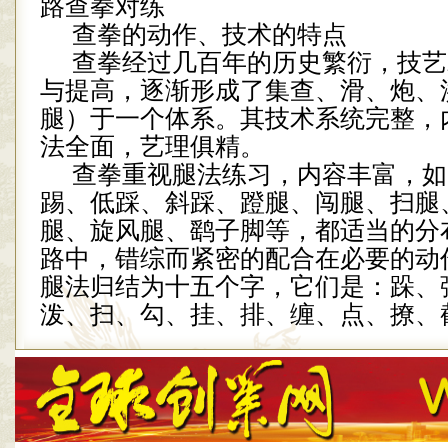
路查拳对练
查拳的动作、技术的特点
查拳经过几百年的历史繁衍，技艺
与提高，逐渐形成了集查、滑、炮、
腿）于一个体系。其技术系统完整，
法全面，艺理俱精。
查拳重视腿法练习，内容丰富，如
踢、低踩、斜踩、蹬腿、闯腿、扫腿
腿、旋风腿、鹞子脚等，都适当的分
路中，错综而紧密的配合在必要的动
腿法归结为十五个字，它们是：跺、
泼、扫、勾、挂、排、缠、点、撩、