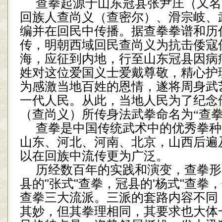
查拳起源于山东冠县张尹庄（又名
回族人查尚义（查密尔）、滑宗岐、
编并在回民中传播。据查拳拳谱和历
传，明朝西域回民查尚义为抗击倭寇
海，应征到内地，行至山东冠县因病
姓对这位爱国义士爱戴尊敬，精心护
为感激当地百姓的恩情，遂将周身武
一代人民。从此，当地人民为了纪念
（查尚义）所传身法武拳命名为“查拳
查拳是中国传统武术中的优秀拳种
山东、河北、河南、北京，山西后遍
以在回族中流传更为广泛。
历经数百年的实践和演变，查拳形
县的
"
张式
"
查拳，冠县的
'
杨式
"
查拳，
查拳三大流派。三派的套路内容不同
其妙，但其拳理相同，其要求也大体