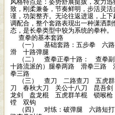
风格特点是：姿势舒展挺拔，发力迅
致，刚柔兼备，节奏鲜明，步活灵活
谨，功架整齐。无论往返进退，上下
调配合，整个套路表现出一种潇洒剽
态，是长拳类型中较为系统的拳种。
查拳的基本套路
（一） 基础套路：五步拳 六路
滑 十路弹腿
（二） 查拳正拳十路： 查拳副
十路流派的）腿拳两路 滑拳三路 
拳三路
（三） 查刀 二路查刀 五虎群
刀 春秋大刀 关公十八刀 昆吾剑
龙剑 盘龙棍 五虎群羊棍 锁喉
镗 双钩
（四） 对练：破弹腿 六路短打