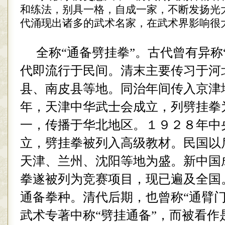
和练法，别具一格，自成一家，不断发扬光
代涌现出诸多的武术名家，在武术界影响很
全称“通备劈挂拳”。古代曾有异称
代即流行于民间。清末主要传习于河
县、南皮县等地。同治年间传入京津
年，天津中华武士会成立，列劈挂拳
一，传播于华北地区。１９２８年中
立，劈挂拳被列入高级教材。民国以
天津、兰州、沈阳等地为盛。新中国
拳遂被列为竞赛项目，现已遍及全国
通备拳种。清代后期，也曾称“通臂门
武术专著中称“劈挂通备”，而被看作