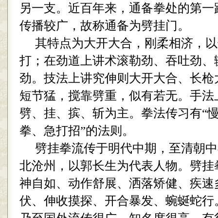
另一支。近百年来，通备拳处的第一
传播较广，故称通备为劈挂门。
其特点为大开大合，刚柔相济，以
打；在劲道上讲术滚勒劲、吞吐劲、
劲。技法上讲究伸则大开大合、长枪
短节猛，搅靠劈重，似有若无。手法
劈、挂、摈、斩为主。拳法传习有“
拳、急打招”的法则。
劈挂拳流传于明代中期，至清朝中
北沧州，以郭长生为代表人物。劈挂
神自如、动作舒展、洒落矫健、疾速
伏、伸收摸探、开合暴发、蜿蜒蛇行