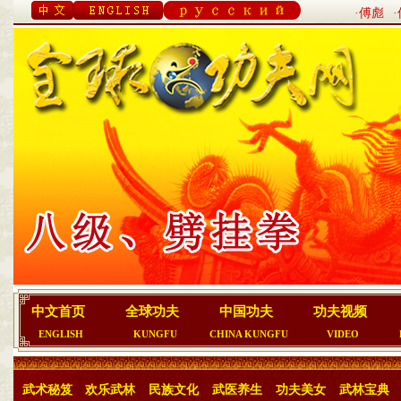
·傅彪
中文首页
全球功夫
中国功夫
功夫视频
ENGLISH
KUNGFU
CHINA KUNGFU
VIDEO
武术秘笈
欢乐武林
民族文化
武医养生
功夫美女
武林宝典