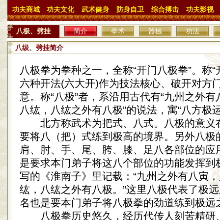
功夫商城
功夫文化
武术健身
防身自卫
综合搏击
功夫影视
八极、劈挂
简介
拳术
器械
功法
八级、劈挂简介
八极拳为拳种之一，全称“开门八极拳”。称“
六种开法(六大开)作为技法核心、破开对方门
意。称“八极”者，系沿用古代有“九州之外
八纮，八纮之外有八极”的说法，寓“八方极运
北方称武术为把式、八式。八极的意义
要将八（把）式练到极高的境界。另外八极
肩、肘、手、尾、胯、膝、足八各部位的应
是要求本门弟子将这八个部位的功能发挥到
写的《淮南子》里记载：“九州之外有八寅
纮，八纮之外有八极。”这里八极代表了极
名也是要本门弟子将八极拳的劲道练到极远
八极拳历史悠久，经历代传人刻苦精研