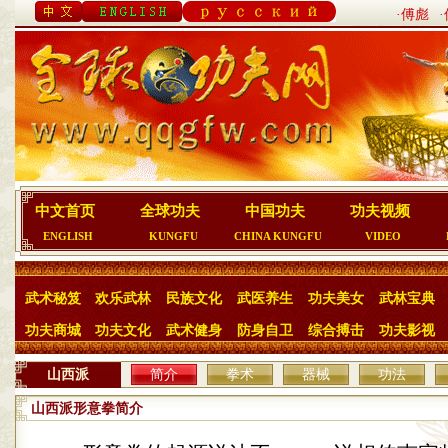
·傅彪
中文首页
全球功夫
中国功夫
功夫视频
ENGLISH
KUNGFU
CHINA KUNGFU
VIDEO
武术秘笈
欢乐武林
民族文化
武医养生
功夫美女
武林宝典
功夫商城
功夫文化
武术健身
防身自卫
综合搏击
功夫影视
山西派
简介
拳术
器械
功法
山西派形意拳简介