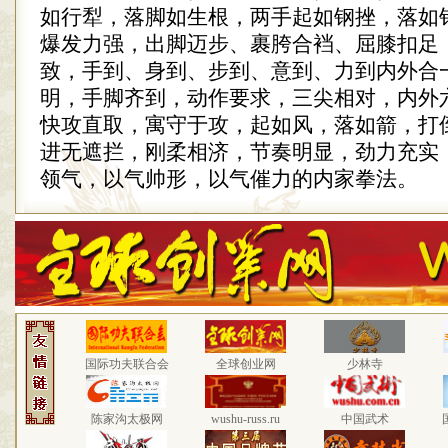
如行犁，落脚如生根，两手起如钢挫，落如
爆发力强，出脚迈步、裹胯合裆、屈膝扣足
致，手到、身到、步到、意到、力到内外合
明，手脚齐到，动作要求，三尖相对，内外
快攻直取，寓守于攻，起如风，落如箭，打
进无遮拦，刚柔相济，节奏明显，劲力充实
领气，以气帅形，以气催力的内家拳法。
国际功夫联合会
全球创业网
少林寺
陈家沟太极网
wushu-russ.ru
中国武术