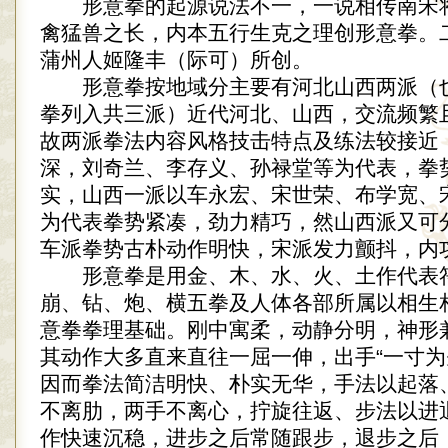
形意拳的起源说法不一，一说相传南宋
禽猛兽之长，内本五行生克之理创形意拳。
蒲州人姬隆丰（际可）所创。
形意拳按地域分主要有河北山西两派（
拳列入共三派）近代河北、山西，交流频繁
故两派拳法内容风格技击特点及练法较接近
深，刘奇兰、李存义、孙禄堂等为代表，拳
实，山西一派以车永宏、宋世荣、布学宽、
为代表拳势紧凑，劲力精巧，然山西派又可
车派拳势古朴动作明快，宋派发力颤抖，内
形意拳是用金、木、水、火、土作代表
崩、钻、炮、横五拳及人体各部所属以相生
意拳拳理基础。刚中寓柔，动静分明，神形
其动作大多直来直往一屈一伸，出手“一寸为
因而拳法简洁明快、朴实无华，手法以起落
不离肋，两手不离心，拧旋往返、步法以进
作快速沉稳，进步之后常随跟步，退步之后