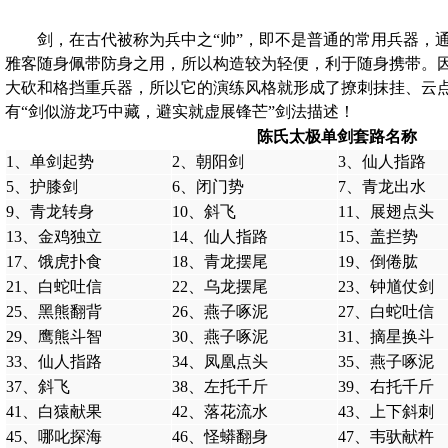
剑，在古代被称为兵中之“帅”，即不是普通的常用兵器，
雅客随身佩带防身之用，所以构造较为轻便，利于随身携带。
大砍和格挡重兵器，所以它的演练风格就形成了撩刺抹挂、云
有“剑似游龙巧中藏，避实就虚展锋芒”剑法描述！
陈氏太极单剑套路名称
1、单剑起势
2、朝阳剑
3、仙人指路
5、护膝剑
6、闭门势
7、青龙出水
9、青龙转身
10、斜飞
11、展翅点头
13、金鸡独立
14、仙人指路
15、盖拦势
17、饿虎扑食
18、青龙摆尾
19、倒倦肱
21、白蛇吐信
22、乌龙摆尾
23、钟馗仗剑
25、黑熊翻背
26、燕子啄泥
27、白蛇吐信
29、鹰熊斗智
30、燕子啄泥
31、摘星换斗
33、仙人指路
34、凤凰点头
35、燕子啄泥
37、斜飞
38、左托千斤
39、右托千斤
41、白猿献果
42、落花流水
43、上下斜刺
45、哪叱探海
46、怪蟒翻身
47、韦驮献杵