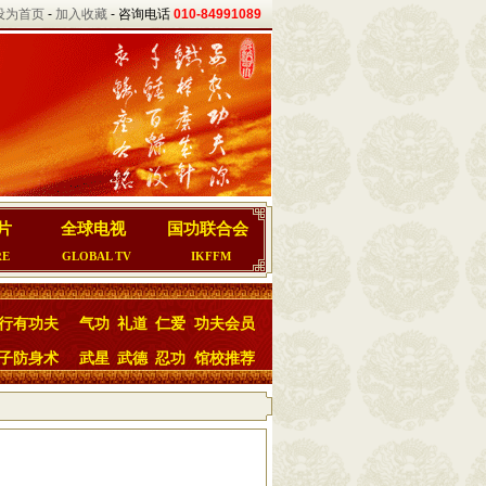
设为首页
-
加入收藏
- 咨询电话
010-84991089
片
全球电视
国功联合会
RE
GLOBAL TV
IKFFM
行有功夫
气功
礼道
仁爱
功夫会员
子防身术
武星
武德
忍功
馆校推荐