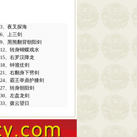
3、夜叉探海
6、上三剑
9、黑熊翻背朝阳剑
12、转身蝴蝶戏水
15、右罗汉降龙
18、钟馗仗剑
21、右翻身下劈剑
24、霸王举鼎护膝剑
27、转身朝阳剑
30、左盘龙剑
33、拨云望日