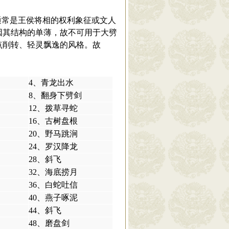
通常是王侯将相的权利象征或文人
因其结构的单薄，故不可用于大劈
点削转、轻灵飘逸的风格。故
4、青龙出水
8、翻身下劈剑
12、拨草寻蛇
16、古树盘根
20、野马跳涧
24、罗汉降龙
28、斜飞
32、海底捞月
36、白蛇吐信
40、燕子啄泥
44、斜飞
48、磨盘剑