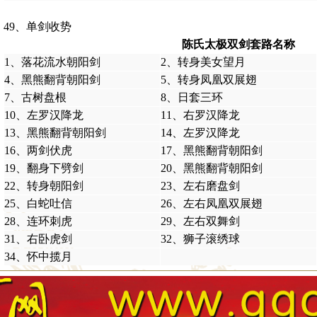
49、单剑收势
陈氏太极双剑套路名称
1、落花流水朝阳剑
2、转身美女望月
4、黑熊翻背朝阳剑
5、转身凤凰双展翅
7、古树盘根
8、日套三环
10、左罗汉降龙
11、右罗汉降龙
13、黑熊翻背朝阳剑
14、左罗汉降龙
16、两剑伏虎
17、黑熊翻背朝阳剑
19、翻身下劈剑
20、黑熊翻背朝阳剑
22、转身朝阳剑
23、左右磨盘剑
25、白蛇吐信
26、左右凤凰双展翅
28、连环刺虎
29、左右双舞剑
31、右卧虎剑
32、狮子滚绣球
34、怀中揽月