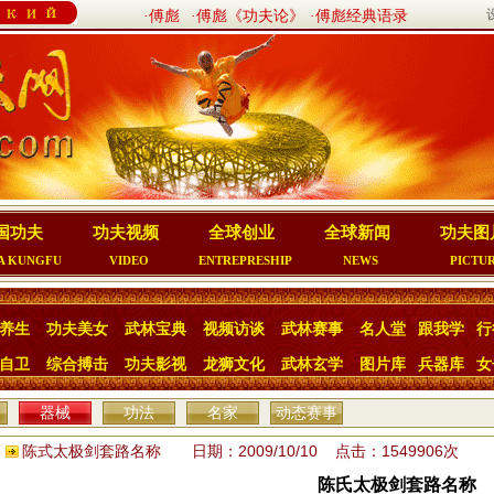
·傅彪
·傅彪《功夫论》
·傅彪经典语录
国功夫
功夫视频
全球创业
全球新闻
功夫图
A KUNGFU
VIDEO
ENTREPRESHIP
NEWS
PICTU
养生
功夫美女
武林宝典
视频访谈
武林赛事
名人堂
跟我学
行
自卫
综合搏击
功夫影视
龙狮文化
武林玄学
图片库
兵器库
女
器械
功法
名家
动态赛事
陈式太极剑套路名称 日期：2009/10/10 点击：1549906次
陈氏太极剑套路名称