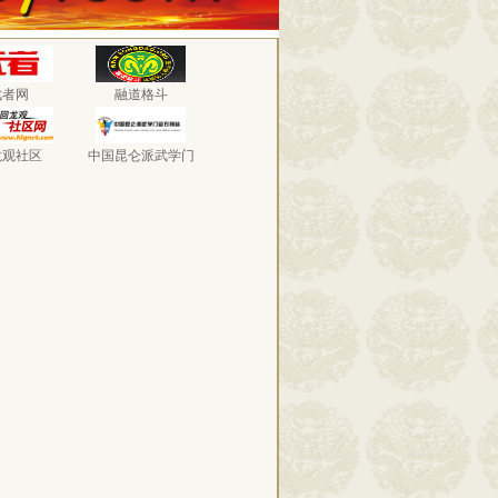
武者网
融道格斗
龙观社区
中国昆仑派武学门