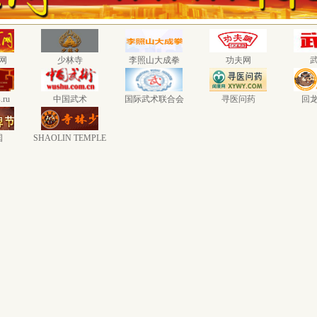
网
少林寺
李照山大成拳
功夫网
.ru
中国武术
国际武术联合会
寻医问药
回
国
SHAOLIN TEMPLE