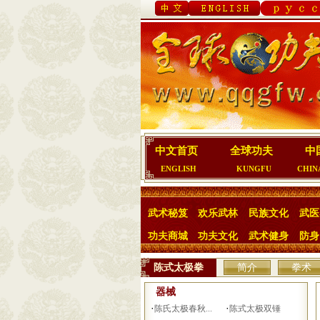
中文首页
全球功夫
中
ENGLISH
KUNGFU
CHIN
武术秘笈
欢乐武林
民族文化
武医
功夫商城
功夫文化
武术健身
防身
陈式太极拳
简介
拳术
器械
·
·
陈氏太极春秋...
陈式太极双锤