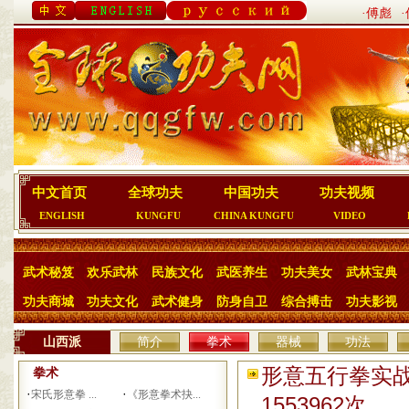
·傅彪
中文首页
全球功夫
中国功夫
功夫视频
ENGLISH
KUNGFU
CHINA KUNGFU
VIDEO
武术秘笈
欢乐武林
民族文化
武医养生
功夫美女
武林宝典
功夫商城
功夫文化
武术健身
防身自卫
综合搏击
功夫影视
山西派
简介
拳术
器械
功法
形意五行拳实战
拳术
·
·
宋氏形意拳 ...
《形意拳术抉...
1553962次