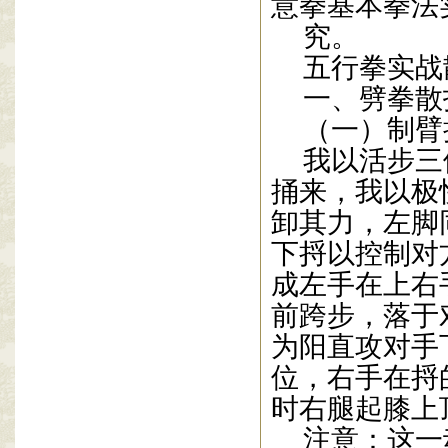
意拳基本拳法
究。
五行拳实战
一、劈拳散
（一）制臂
我以活步三
捅来，我以极
卸其力，左脚
下捋以控制对
成左手在上右
前跨步，落于
为阳直攻对手
位，右手在捋
时右腿起膝上
注意：这一