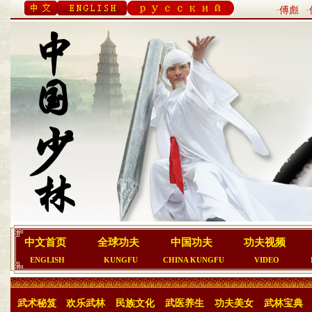
·傅彪
中文首页
全球功夫
中国功夫
功夫视频
ENGLISH
KUNGFU
CHINA KUNGFU
VIDEO
武术秘笈
欢乐武林
民族文化
武医养生
功夫美女
武林宝典