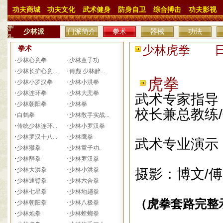
功夫商城
功夫文化
武术健身
防身自卫
综合搏击
功夫影视
少林派
门派简介
拳术
器械
功法
少林虎拳 日期：
拳术
·
·
少林心意拳
少林童子功
·
·
少林长护心意...
傅彪 少林醉...
虎拳
·
·
少林小罗汉拳
少林小洪拳
·
·
少林连环拳
少林大悲拳
武术专家指导
·
·
少林朝阳拳
少林拳
校长兼总教练
·
·
白鹤拳
少林散手实战...
·
·
传统少林连环...
少林小罗汉拳
·
·
少林罗汉十八...
少林鹰拳
武术专业演示
·
·
少林猴拳
少林童子功.
·
·
少林醉拳
少林罗汉拳
·
·
少林大洪拳
少林小洪拳
摄影：博文/傅
·
·
少林通臂拳
少林六合拳
·
·
少林七星拳
少林地趟拳
（虎拳套路完整
·
·
少林朝阳拳
少林八极拳
·
·
少林炮拳
少林螳螂拳