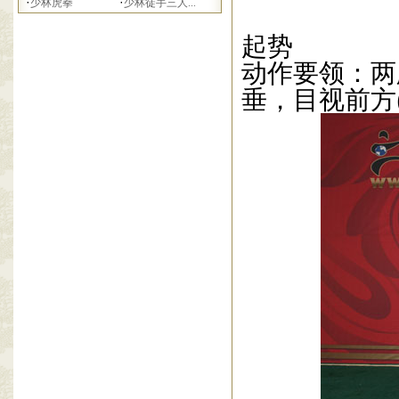
·
·
少林虎拳
少林徒手三人...
起势
动作要领：两
垂，目视前方