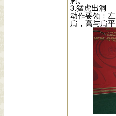
胸。
3.猛
虎出洞
动作要领：左
肩，高与肩平