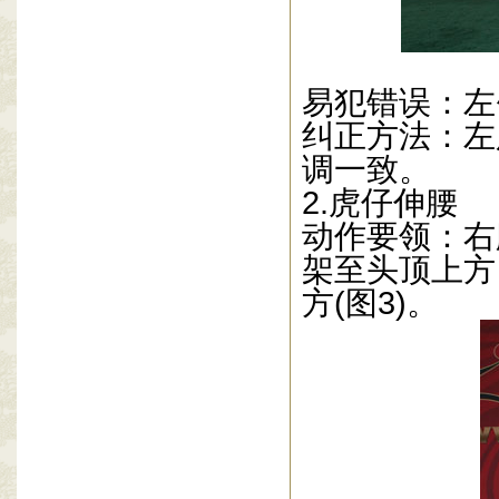
易犯错误：左
纠正方法：左
调一致。
2.
虎仔伸腰
动作要领：右
架至头顶上方
方
(
图
3)
。