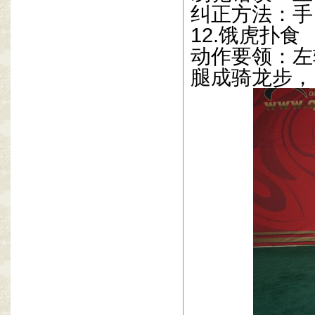
纠正方法：手
12.
饿虎扑食
动作要领：左
腿成骑龙步，