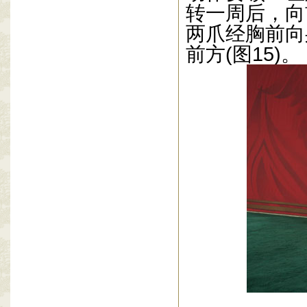
转一周后，向
两爪经胸前向
前方
(
图
15)
。