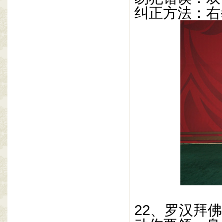
纠正方法：右
22
、罗汉拜佛