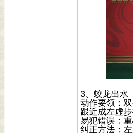
3
、蛟龙出水
动作要领：双
跟近成左虚步
易犯错误：重
纠正方法：左