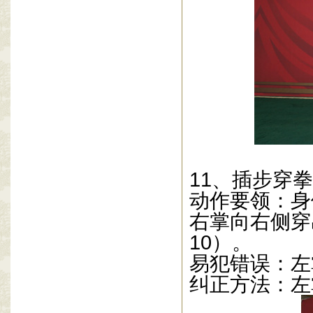
11
、插步穿拳
动作要领：身
右掌向右侧穿
10
）。
易犯错误：左
纠正方法：左