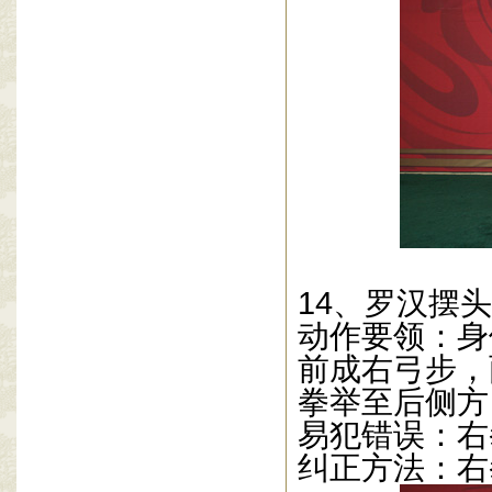
14
、罗汉摆头
动作要领：身
前成右弓步，
拳举至后侧方
易犯错误：右
纠正方法：右