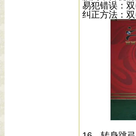
易犯错误：双
纠正方法：双
16
、转身跳弓