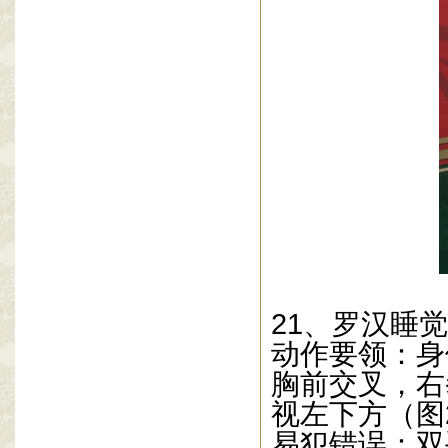
21
、罗汉睡觉
动作要领：身
胸前交叉，右
视左下方（图
易犯错误：双