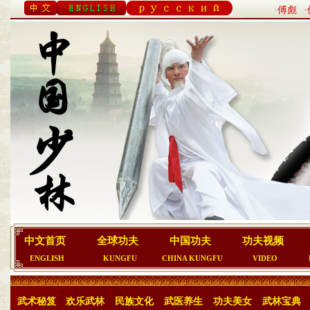
·傅彪
中文首页
全球功夫
中国功夫
功夫视频
ENGLISH
KUNGFU
CHINA KUNGFU
VIDEO
武术秘笈
欢乐武林
民族文化
武医养生
功夫美女
武林宝典