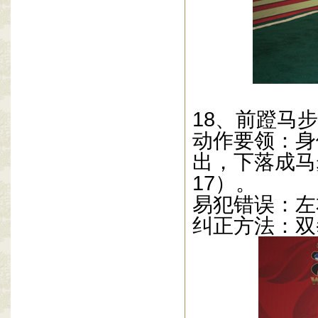
18
、前蹬马步
动作要领：身
出，下落成马
17
）。
易犯错误：左
纠正方法：双