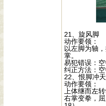
21
、旋风脚
动作要领：
以左脚为轴，
掌。
易犯错误：空
纠正方法：空
22
、恨脚冲天
动作要领：
上体继而左转
右掌变拳，屈
18
）。