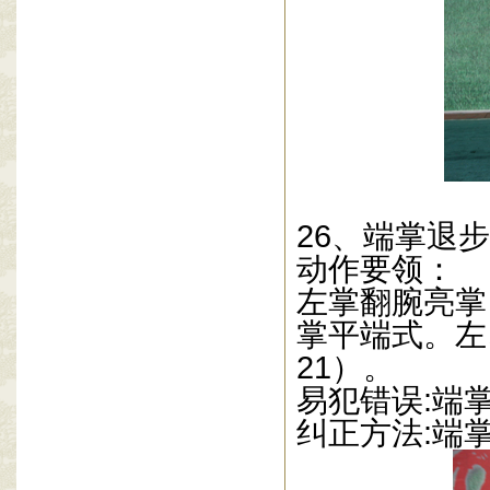
26
、端掌退步
动作要领：
左掌翻腕亮掌
掌平端式。左
21
）。
易犯错误
:
端
纠正方法
:
端