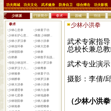
功夫商城
功夫文化
武术健身
防身自卫
综合搏击
功夫影视
少林派
门派简介
拳术
器械
功法
少林小洪拳 日期
拳术
·
·
少林心意拳
少林童子功
·
·
少林长护心意...
傅彪 少林醉...
武术专家指导
·
·
少林小罗汉拳
少林小洪拳
·
·
少林连环拳
少林大悲拳
总校长兼总教
·
·
少林朝阳拳
少林拳
·
·
白鹤拳
少林散手实战...
武术专业演示
·
·
传统少林连环...
少林小罗汉拳
·
·
少林罗汉十八...
少林鹰拳
·
·
少林猴拳
少林童子功.
摄影：李倩/
·
·
少林醉拳
少林罗汉拳
·
·
少林大洪拳
少林小洪拳
·
·
少林通臂拳
少林六合拳
·
·
少林七星拳
少林地趟拳
（少林小洪拳
·
·
少林朝阳拳
少林八极拳
·
·
少林炮拳
少林螳螂拳