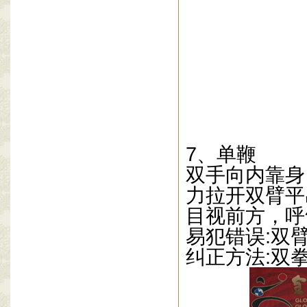
7
、单鞭
双手向内靠身
力拉开双臂平
目视前方，呼
易犯错误
:
双
纠正方法
:
双