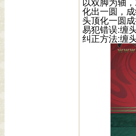
以双脚为轴，
化出一圆，成
头顶化一圆成
易犯错误
:
缠
纠正方法
:
缠