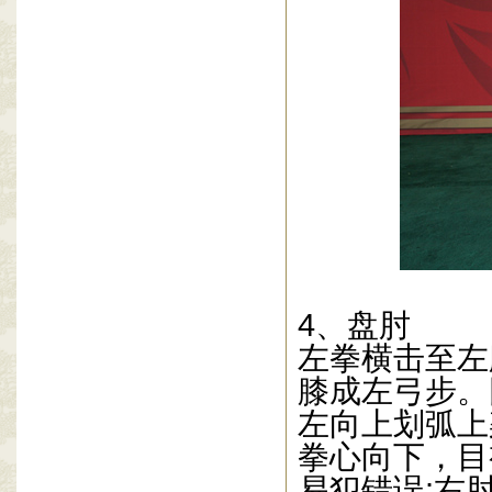
4
、盘肘
左拳横击至左
膝成左弓步。
左向上划弧上
拳心向下，目
易犯错误
:
右