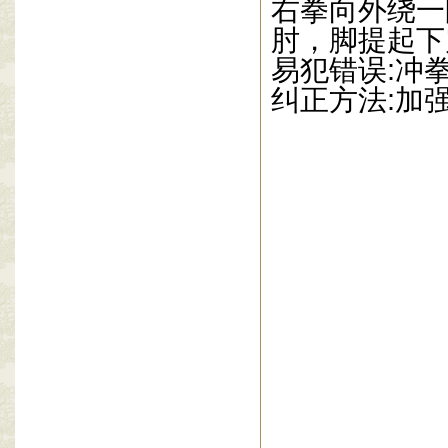
右拳向外绕一
肘，脚提起下
易犯错误
:
冲
纠正方法
:
加