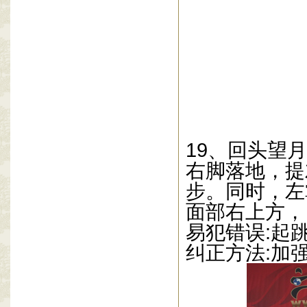
19
、回头望月
右脚落地，提
步。同时，左
面部右上方，
易犯错误
:
起
纠正方法
:
加