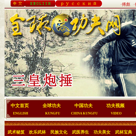
·傅彪
中文首页
全球功夫
中国功夫
功夫视频
ENGLISH
KUNGFU
CHINA KUNGFU
VIDEO
武术秘笈
欢乐武林
民族文化
武医养生
功夫美女
武林宝典