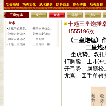
功夫商城
功夫文化
武术健身
防身自卫
综合搏击
功夫影视
三皇炮捶
简介
拳术
器械
功法
十趟三皇炮捶拳
拳术
·
·
古规于式三皇...
三皇炮捶短拳...
1555196次
·
·
神拳宋老迈秘...
神拳宋老迈秘...
·
·
《三皇炮锤》作
神拳宋老迈秘...
三皇炮捶 ...
·
·
十趟三皇炮捶...
三皇炮捶一路...
三皇炮捶拳图
坐虎势。双扎
打胸膛。上步冲
开弓势。属膀松
尤宫。回手单鞭