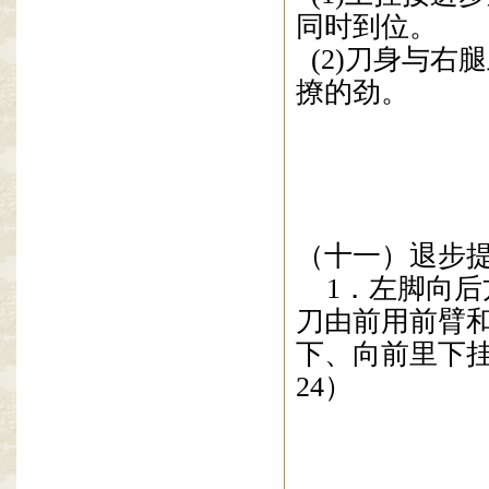
同时到位。
(2)刀
身与右腿
撩的劲。
（十一）退步
1
．左脚向后
刀
由前
用前臂
下、向前里下
24
）