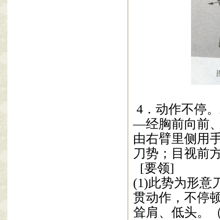
4
．动作不停。
—
经胸前向前
由右
臂里侧用
刀
势；
目视前
[
要领
]
(1)
此势为形
意
贯动作，
不停
耸肩、
低头。
（