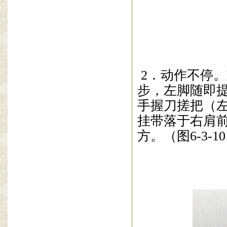
2
．动作不停。
步，左脚随即
手
握
刀
搓把（
挂带
落于右肩
方。（图
6-3-10