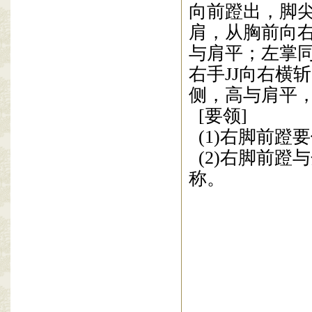
着力
点在
刀
刃
形亮掌，停于
钻出时，重
心
步成炮拳步
，
（十三）蹬脚
之一
蹬脚横
身体重心前
向前蹬
出，脚
肩，从胸前向
与肩平；左掌
右手
JJ
向右横斩