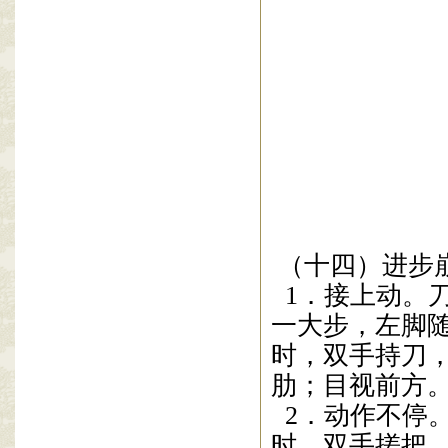
(1)
与前动横斩
(2)
右脚下落与
要迅疾、刚实