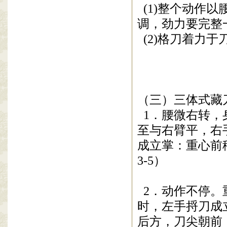
(1)
整个动作以
调，劲力要完整
(2)
格
刀
着力于
（三）三体式藏
1
．腰微右转，
至与右臂平，右
成立掌：
重心前
3-5）
2
．动作不停。
时，左手捋
刀
成
后方，
刀
尖朝前