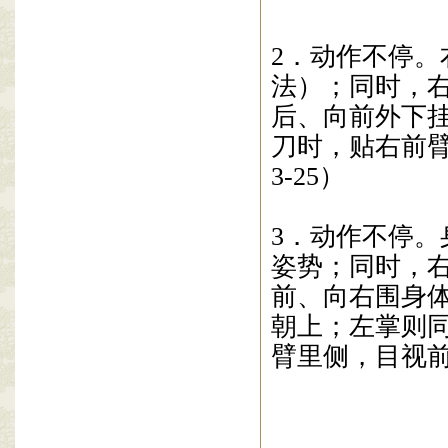
2
．动作不停。
法）；同时，
后、
向前外下
刀
时，
贴右前
3-25
）
3
．动作不停。
姿势；同时，
前、向右围身
朝
上；左掌则
臂里
侧，目视