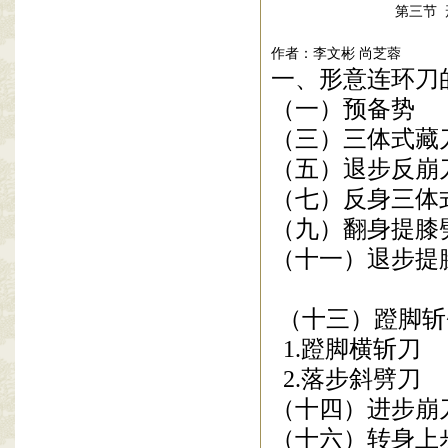
第三节
作者：李文彬 尚芝蓉
一、形意连环刀
（一）预备势
（三）三体式藏
（五）退步反崩
（七）反身三体
（九）翻身提膝
（十一）退步提
（十三）蹬脚斩
1.
蹬脚横斩刀
2.
落步斜劈刀
（十四）进步崩
（十六）转身上