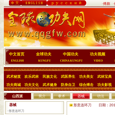
·傅彪
中文首页
全球功夫
中国功夫
功夫视频
ENGLISH
KUNGFU
CHINA KUNGFU
VIDEO
武术秘笈
欢乐武林
民族文化
武医养生
功夫美女
武林宝典
功夫商城
功夫文化
武术健身
防身自卫
综合搏击
功夫影视
山西派
简介
拳术
器械
功法
器械
形意连环刀 日期：2010
·
形意连环刀