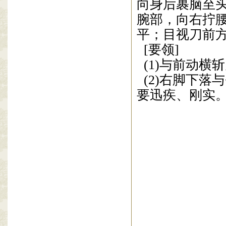
之二
落步斜劈
上动不停。右
步，成退步崩
向身后裹脑至
腕部，向右拧
平；目视
刀
前
[
要领
]