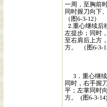
一周，至胸
前
同时握
刀
向
下
（图
6-3-12
）
重心继续后
2.
左提步；同时
至右肩后上方
方。
（图
6-3-1
3
．重心继
同时，右手握
平；
左掌同时
方。
(
图
6-3-14