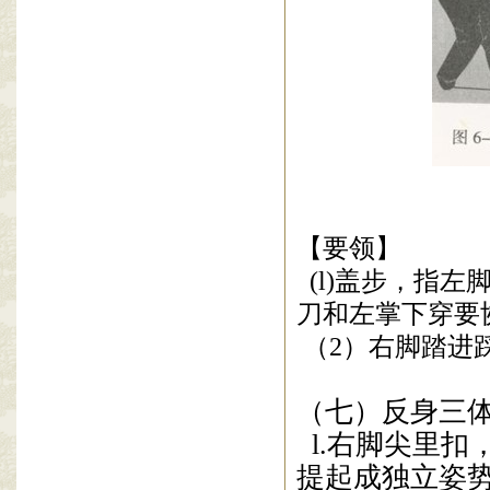
【要领】
(l)
盖步，指左
刀和左掌下穿要
（2）右脚踏
进
（七）反身三
l.
右脚尖里扣
提起成独立姿