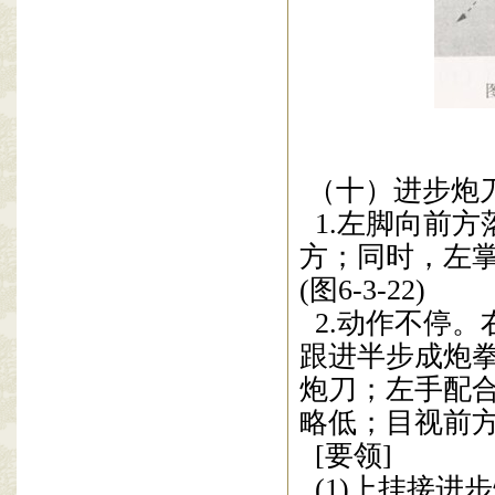
（
十
）
进步炮
1.
左脚向前方
方；同时，左
(
图
6-3-22)
2.
动作不停。
跟进半步成炮
炮刀；左手配
略
低；目视前
[
要领
]
(1)
上挂接进步