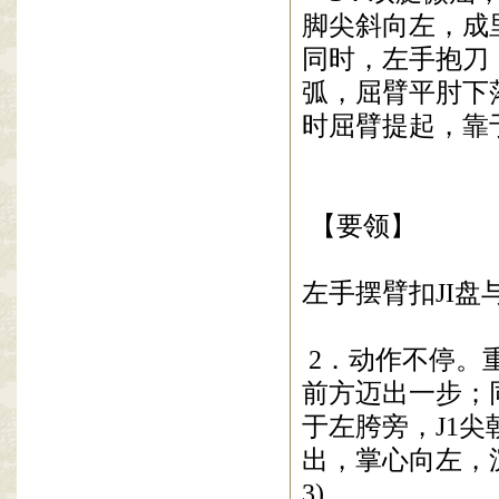
脚尖斜向左，成
同时，左手抱刀
弧，屈臂平肘下
时屈臂提起，靠
【
要领】
左手摆臂扣
JI
盘
2
．动作不停。
前方迈出一步；
于左胯旁，
J1
尖
出，掌心向左，
3)