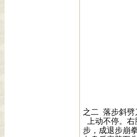
侧，高与肩平
[
要领
]
(1)
右脚前蹬要
(2)
右脚前蹬与
称。