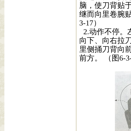
脑，使
刀
背贴
继而向里卷腕
3-17
）
2.
动作不停。
向下、向右拉
里侧捅刀背向
前
方。
（图
6-3