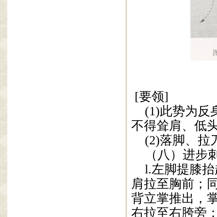
[
要领
]
(1)
此势为反
不得耸肩、低
(2)
落脚、拉
（八）进步
l.
左脚提膝抬
肩拉至胸前；
背立掌推出，
右拉至右胯旁