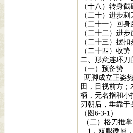
（十八）转身截
（二十）进步刺
（二十一）回身
（二十二）进步
（二十三）摆扣
（二十四）收势
二、形意连环刀
（一）预备势
两脚成立正姿
田，目视前方；
柄，无名指和小
刃朝后，垂靠于
（图
6-3-1
）
（二）格刀推掌
1
．双腿微屈