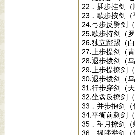
22
．插步挂剑（
23
．歇步按剑（
24.
弓步反劈剑（
25.
歇步持剑（罗
26.
独立蹬踢（白
27.
上步提剑（青
28.
退步拨剑（乌
29.
上步提撩剑（
30.
退步拨剑（乌
31.
行步穿剑（天
32.
坐盘反撩剑（
33
．并步抱剑（
34.
平衡前刺剑（
35
．望月撩剑（
36
．提膝举剑（