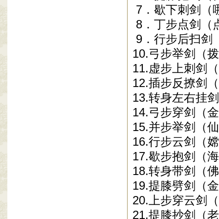
7
．歇下刺剑（
8
．丁步点剑（
9
．行步后扫剑
10.
弓步举剑（拨
11.
虚步上刺剑（
12.
插步反撩剑（
13.
转身左右挂剑
14.
弓步穿剑（金
15.
并步举剑（仙
16.
行步云剑（嫦
17.
歇步抱剑（海
18.
转身带剑（佛
19.
提膝劈剑（金
20.
上步穿云剑（
21.
提膝抄剑（老