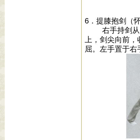
6
．提膝抱剑（
右手持剑从后
上，剑尖向前，
屈。左手置于右