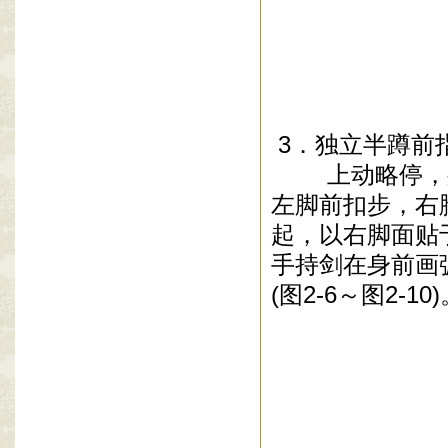
3
．独立半蹲前
上动略停，身
左脚前扣步，右
起，以右脚面贴
手持剑在身前画
(
图
2-6
～图
2-10)