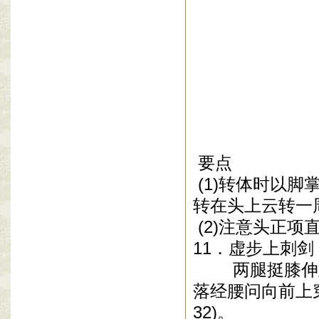
要点
(1)
转体时以脚
转在头上云转一
(2)
注意头正项
11
．虚步上刺剑
两腿挺膝伸直
落经腰问向前上
32)
。