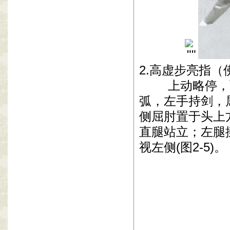
2.
高虚步亮指（
上动略停，两
弧，左手持剑，
侧屈肘置于头上
直腿站立；左腿
视左侧
(
图
2-5)
。