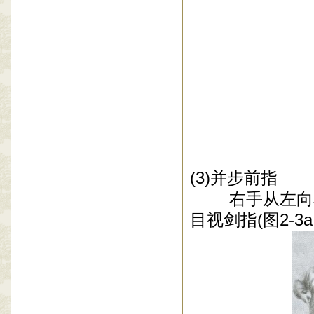
(3)
并步前指
右手从左向右
目视剑指
(
图
2-3a