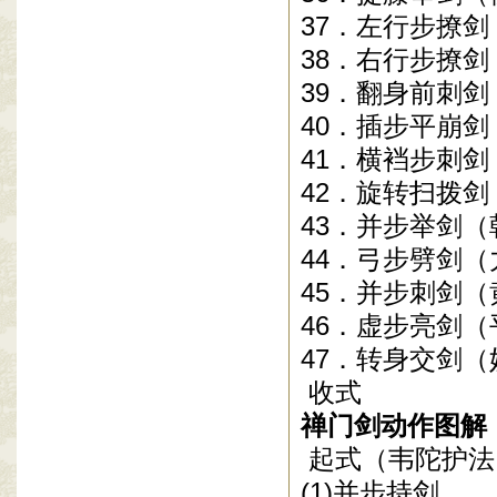
37
．左行步撩剑
38
．右行步撩剑
39
．翻身前刺剑
40
．插步平崩剑
41
．横裆步刺剑
42
．旋转扫拨剑
43
．并步举剑（
44
．弓步劈剑（
45
．并步刺剑（
46
．虚步亮剑（
47
．转身交剑（
收式
禅门剑动作图解
起式（韦陀护法
(1)
并步持剑