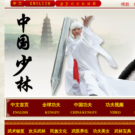
·傅彪
中文首页
全球功夫
中国功夫
功夫视频
ENGLISH
KUNGFU
CHINA KUNGFU
VIDEO
武术秘笈
欢乐武林
民族文化
武医养生
功夫美女
武林宝典