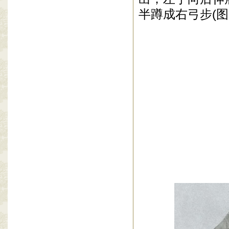
半蹲成右弓步
(
图