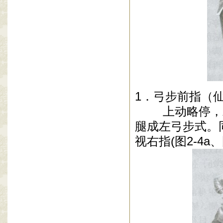
1
．弓步前指（
上动略停，左
腿成左弓步式。
视右指
(
图
2-4a
、