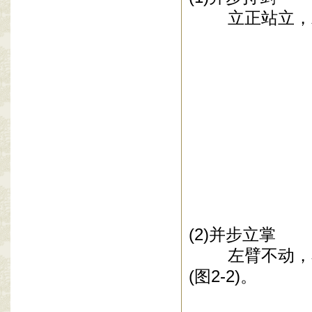
立正站立，左
(2)
并步立掌
左臂不动，右
(
图
2-2)
。