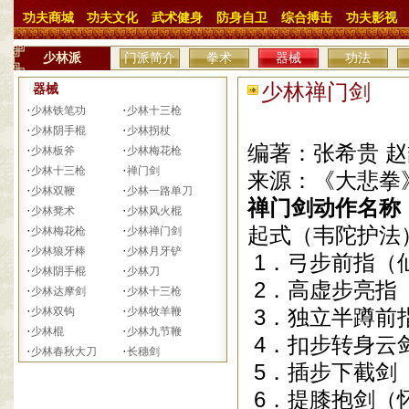
功夫商城
功夫文化
武术健身
防身自卫
综合搏击
功夫影视
少林派
门派简介
拳术
器械
功法
少林禅门剑 日期
器械
·
·
少林铁笔功
少林十三枪
·
·
少林阴手棍
少林拐杖
编著：张希贵 赵
·
·
少林板斧
少林梅花枪
·
·
少林十三枪
禅门剑
来源：《大悲拳
·
·
少林双鞭
少林一路单刀
禅门剑动作名称
·
·
少林凳术
少林风火棍
·
·
起式（韦陀护法
少林梅花枪
少林禅门剑
·
·
少林狼牙棒
少林月牙铲
1
．弓步前指（
·
·
少林阴手棍
少林刀
2
．高虚步亮指
·
·
少林达摩剑
少林十三枪
·
·
少林双钩
少林牧羊鞭
3
．独立半蹲前
·
·
少林棍
少林九节鞭
4
．扣步转身云
·
·
少林春秋大刀
长穗剑
5
．插步下截剑
6
．提膝抱剑（