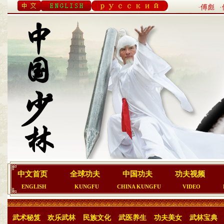
·傅彪
中文首页
全球功夫
中国功夫
功夫视频
ENGLISH
KUNGFU
CHINA KUNGFU
VIDEO
武术秘笈
欢乐武林
民族文化
武医养生
功夫美女
武林宝典