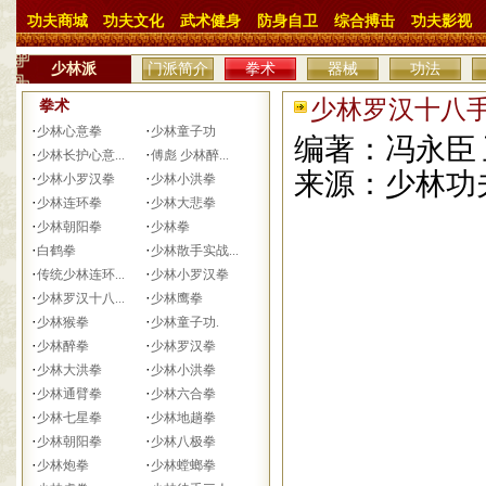
功夫商城
功夫文化
武术健身
防身自卫
综合搏击
功夫影视
少林派
门派简介
拳术
器械
功法
少林罗汉十八手 
拳术
·
·
少林心意拳
少林童子功
编著：冯永臣
·
·
少林长护心意...
傅彪 少林醉...
来源：少林功
·
·
少林小罗汉拳
少林小洪拳
·
·
少林连环拳
少林大悲拳
·
·
少林朝阳拳
少林拳
·
·
白鹤拳
少林散手实战...
·
·
传统少林连环...
少林小罗汉拳
·
·
少林罗汉十八...
少林鹰拳
·
·
少林猴拳
少林童子功.
·
·
少林醉拳
少林罗汉拳
·
·
少林大洪拳
少林小洪拳
·
·
少林通臂拳
少林六合拳
·
·
少林七星拳
少林地趟拳
·
·
少林朝阳拳
少林八极拳
·
·
少林炮拳
少林螳螂拳