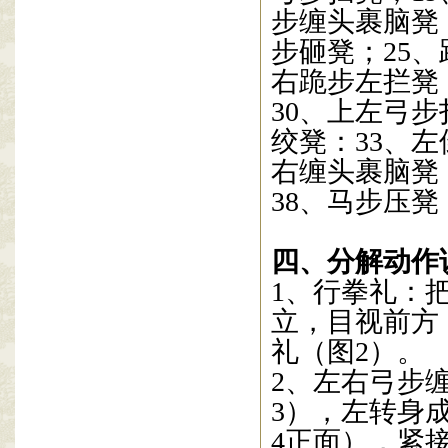
步缠头裹脑凳
步砸凳；
25
、
右跪步左拦凳
30
、上左弓步
绞凳：
33
、左
右缠头裹脑凳
38
、马步压凳
四、分解动作
1
、行拳礼：
立，目视前方
礼（图
2
）。
2
、左右弓步
3
），左转身
4
正面），紧