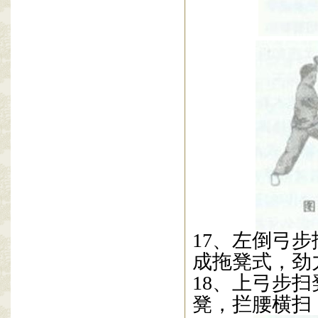
17
、左倒弓步
成拖凳式，劲
18
、上弓步扫
凳，拦腰横扫