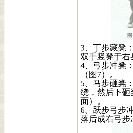
3
、丁步藏凳
双手竖凳于右
4
、弓步冲凳
（图
7
）。
5
、马步砸凳
绕，然后下砸
面）。
6
、跃步弓步
落后成右弓步