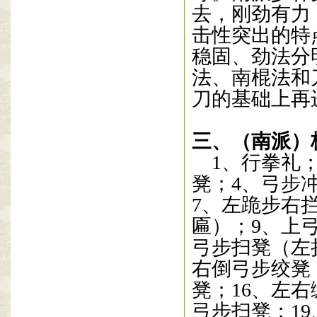
去，刚劲有力
击性突出的特
稳固、劲法分
法、南棍法和
刀的基础上再
三、（南派）
1
、行拳礼
凳；
4
、弓步
7
、左跪步右
匾）；
9
、上
弓步扫凳（左
右倒弓步绞凳
凳；
16
、左右
弓步扫凳；
19