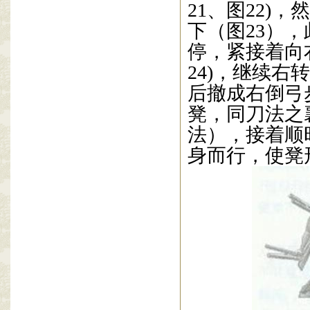
21
、图
22)
，然
下（图
23
），
停，紧接着向
24)
，继续右转
后撤成右倒弓
凳，同刀法之
法），接着顺
身而行，使凳