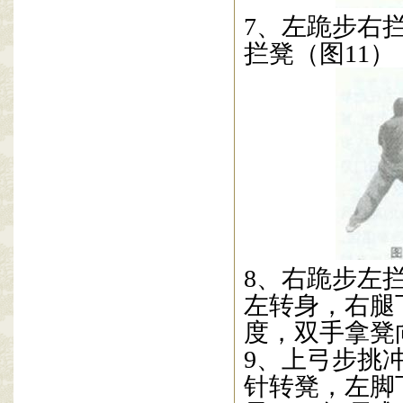
7
、左跪步右
拦凳（图
11
）
8
、右跪步左
左转身，右腿
度，双手拿凳
9
、上弓步挑
针转凳，左脚