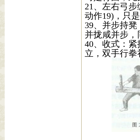
21
、左右弓步
动作
19)
，只是
39
、并步持凳
并拢咸并步，
40
、收式：紧
立，双手行拳