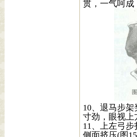
贯，一气呵成
10
、退马步架
寸劲，眼视上
11
、上左弓步
侧面挤压
(
图
15