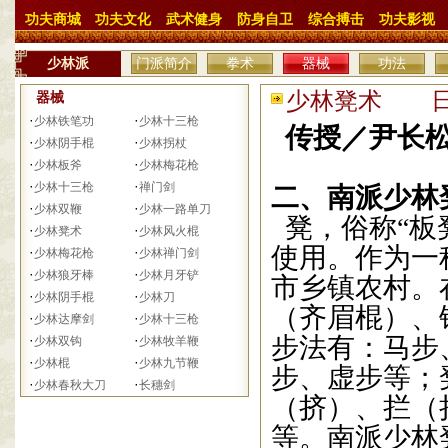
功夫商城
功夫文化
武术健身
防身自卫
综合搏击
功夫影视
少林派
门派简介
拳术
器械
功法
少林凳术 日期：
器械
·
·
少林铁笔功
少林十三枪
传授／尹长松
·
·
少林阴手棍
少林拐杖
·
·
少林板斧
少林梅花枪
·
·
少林十三枪
禅门剑
二、南派少林
·
·
少林双鞭
少林一路单刀
凳，俗称
“
板
·
·
少林凳术
少林风火棍
使用。作为一
·
·
少林梅花枪
少林禅门剑
·
·
少林狼牙棒
少林月牙铲
市乡镇农村。
·
·
少林阴手棍
少林刀
（齐眉棍）、
·
·
少林达摩剑
少林十三枪
·
·
步法有：马步
少林双钩
少林牧羊鞭
·
·
少林棍
少林九节鞭
步、虚步等；
·
·
少林春秋大刀
长穗剑
（挤）、拦（
等。南派少林