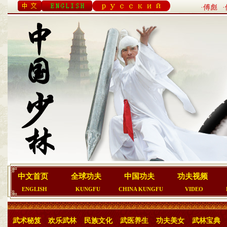
·傅彪
中文首页
全球功夫
中国功夫
功夫视频
ENGLISH
KUNGFU
CHINA KUNGFU
VIDEO
武术秘笈
欢乐武林
民族文化
武医养生
功夫美女
武林宝典