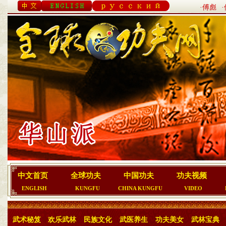
·傅彪
中文首页
全球功夫
中国功夫
功夫视频
ENGLISH
KUNGFU
CHINA KUNGFU
VIDEO
武术秘笈
欢乐武林
民族文化
武医养生
功夫美女
武林宝典