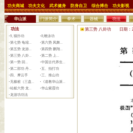
功夫商城
功夫文化
武术健身
防身自卫
综合搏击
功夫影视
华山派
门派简介
拳术
器械
功法
功法
第三势 八卦功 日期：201
·
·
9, 猫扑功
8,蟾泳功
·
·
第七势 龟缩...
第六势 凤舞...
·
·
第五势 龙游...
第四势 鹏翔...
·
·
第三势 八卦...
第二势 上...
·
·
第一势 回...
中国古代养生...
·
·
第二部功 丹...
五、拍打功
·
·
四、摩云手
三、推山功
·
·
无极桩（三盘...
《道教华山派...
·
·
站桩六势 龙...
华山紫霞功
·
龙游功功法