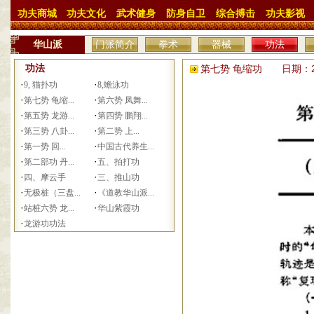
功夫商城
功夫文化
武术健身
防身自卫
综合搏击
功夫影视
华山派
门派简介
拳术
器械
功法
功法
第七势 龟缩功 日期：201
·
·
9, 猫扑功
8,蟾泳功
·
·
第七势 龟缩...
第六势 凤舞...
·
·
第五势 龙游...
第四势 鹏翔...
·
·
第三势 八卦...
第二势 上...
·
·
第一势 回...
中国古代养生...
·
·
第二部功 丹...
五、拍打功
·
·
四、摩云手
三、推山功
·
·
无极桩（三盘...
《道教华山派...
·
·
站桩六势 龙...
华山紫霞功
·
龙游功功法