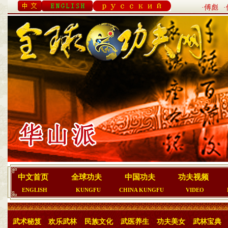
·傅彪
中文首页
全球功夫
中国功夫
功夫视频
ENGLISH
KUNGFU
CHINA KUNGFU
VIDEO
武术秘笈
欢乐武林
民族文化
武医养生
功夫美女
武林宝典