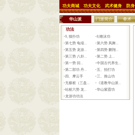
功夫商城
功夫文化
武术健身
防身
华山派
门派简介
拳术
功法
·
·
9, 猫扑功
8,蟾泳功
·
·
第七势 龟缩...
第六势 凤舞...
·
·
第五势 龙游...
第四势 鹏翔...
·
·
第三势 八卦...
第二势 上...
·
·
第一势 回...
中国古代养生...
·
·
第二部功 丹...
五、拍打功
·
·
四、摩云手
三、推山功
·
·
无极桩（三盘...
《道教华山派...
·
·
站桩六势 龙...
华山紫霞功
·
龙游功功法