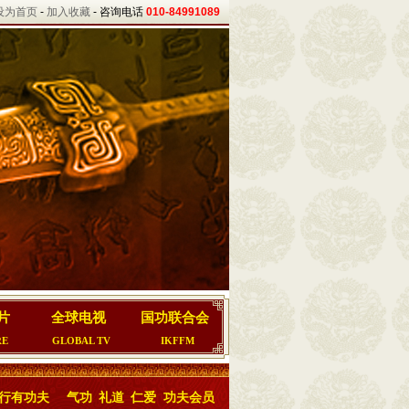
设为首页
-
加入收藏
- 咨询电话
010-84991089
片
全球电视
国功联合会
RE
GLOBAL TV
IKFFM
行有功夫
气功
礼道
仁爱
功夫会员