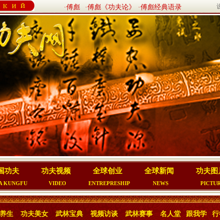
·傅彪
·傅彪《功夫论》
·傅彪经典语录
国功夫
功夫视频
全球创业
全球新闻
功夫图
A KUNGFU
VIDEO
ENTREPRESHIP
NEWS
PICTU
养生
功夫美女
武林宝典
视频访谈
武林赛事
名人堂
跟我学
行