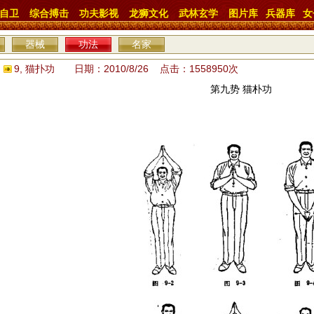
自卫
综合搏击
功夫影视
龙狮文化
武林玄学
图片库
兵器库
女
器械
功法
名家
9, 猫扑功 日期：2010/8/26 点击：1558950次
第九势 猫朴功