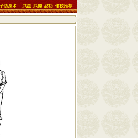
子防身术
武星
武德
忍功
馆校推荐