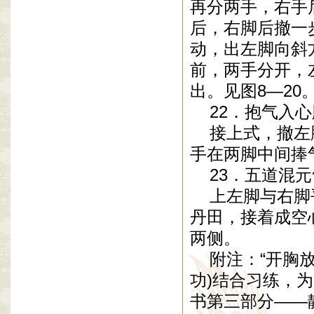
再分两手，右手
后，右脚后撤一
动，出左脚向斜
前，两手分开，
出。见图8—20
22．抱气入心
接上式，撤左脚
手在两脚中间捧
23．五道混元
上左脚与右脚平
丹田，接着成空
两侧。
附注：“开胸放
功)结合习练，
书第三部分——