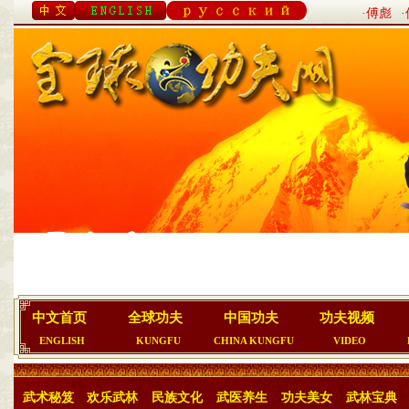
·傅彪
中文首页
全球功夫
中国功夫
功夫视频
ENGLISH
KUNGFU
CHINA KUNGFU
VIDEO
武术秘笈
欢乐武林
民族文化
武医养生
功夫美女
武林宝典