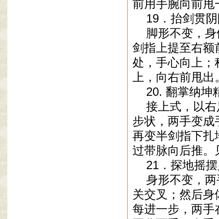
前用手腕向前甩
19．抬剑贯阴
脚形不变，身体
剑指上提至右额
处，手心向上；
上，向右前甩出。
20. 翻掌纳坤
接上式，以右足
步状，两手变成
再变半剑指下扎
过带脉向后推。见
21．探地摇摆
身形不变，两手
关交叉；然后身
每进一步，两手