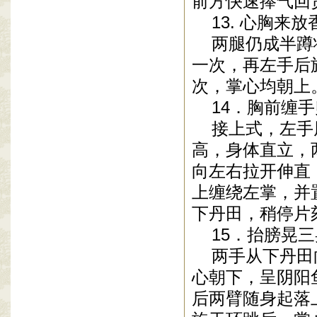
前方快速捧气回
13
. 心胸来
两腿仍成半蹲状
一次，再左手后
次，掌心均朝上。
14．胸前缠手
接上式，左手甩
高，身体直立，
向左右拉开伸直
上缠绕左掌，并
下丹田，稍停片刻
15．抬膀晃三
两手从下丹田向
心朝下，呈阴阳
后两臂随身起落