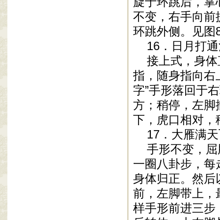
旋于环跳后，掌
不变，右手向前
环跳外侧。见图8
16．日月打通
接上式，身体直
指，随身指向右
字”手形落回于
方；稍停，左脚
下，虎口相对，
17．大雁满天
手形不变，屈肘
一圈八卦步，每
身体归正。然后
前，左脚带上，
样手形前进三步