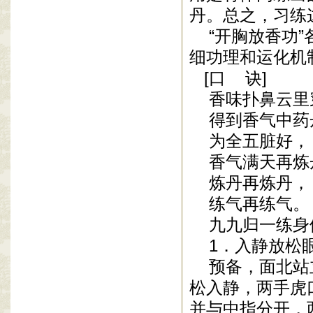
丹。总之，习练
“开胸放香功”
细功理和运化机
[口
诀]
香味扑鼻云
得到香气中药
为全五脏好，
香气满天再炼
炼丹再炼丹，
练气再练气。
九九归一练身
1．入静放松
预备，面北站立
松入静，两手虎
并与中指分开，