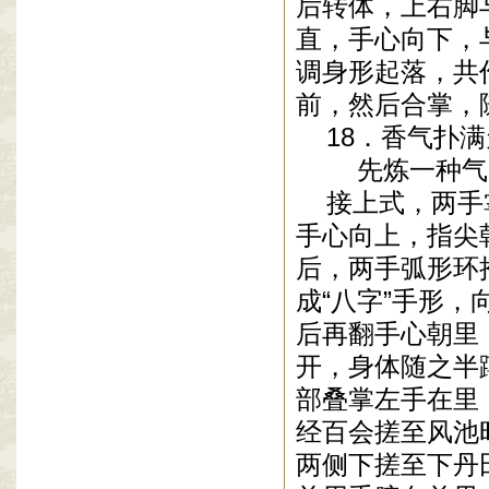
后转体，上右脚
直，手心向下，
调身形起落，共
前，然后合掌，随
18．香气扑满
先炼一种气
接上式，两手
手心向上，指尖
后，两手弧形环
成“八字”手形
后再翻手心朝里
开，身体随之半
部叠掌左手在里
经百会搓至风池
两侧下搓至下丹