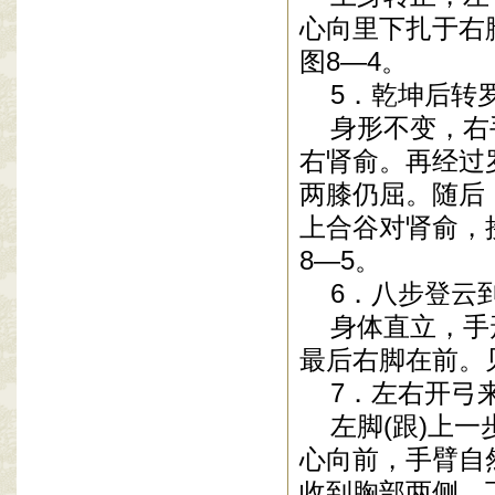
心向里下扎于右
图8—4。
5．乾坤后转
身形不变，右手
右肾俞。再经过
两膝仍屈。随后
上合谷对肾俞，
8—5。
6．八步登云
身体直立，手形
最后右脚在前。
7．左右开弓
左脚(跟)上一
心向前，手臂自
收到胸部两侧，