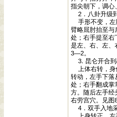
指尖朝下，调心
2．八卦升级
手形不变，左脚
臂略屈肘抬至与
处；右手提至右
是左、右、左、
3—2。
3. 昆仑开合
上体右转，身体
转动，左手下落
处；右手翻成掌
方。随后左手经
右劳宫穴。见图8
4．双手入地
上身转正，左手