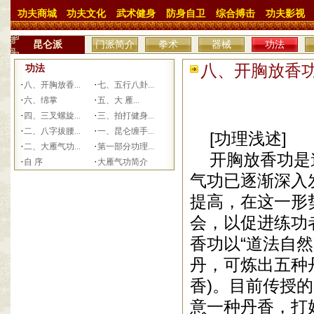
功夫商城
功夫文化
武术健身
防身自卫
综合搏击
功夫影视
昆仑派
门派简介
拳术
器械
功法
八、开胸放香功 
功法
·
·
八、开胸放香...
七、五行八卦...
·
·
六、绵掌
五、大 雁...
·
·
四、三叉螺旋...
三、拍打健身...
·
·
二、八字拔腰...
一、昆仑缠手...
[功理浅述]
·
·
二、大雁气功...
第一部分功理...
开胸放香功是道
·
·
自 序
大雁气功简介
气功已逐渐深入
提高，在这一形
会，以促进练功
香功以“道法自
丹，可炼出五种
香)。目前传授
意一种丹香，打