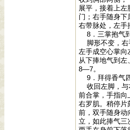
展平，接着上左
门；右手随身下
右带脉处，左手
8．三掌抱气
脚形不变，右手
左手成空心掌向
从下捧地气到左
8—7。
9．拜得香气
收回左脚，与右
前合掌，手指向
右罗肌。稍停片
前，双手随身动
立，如此捧气三
两手在身前下落