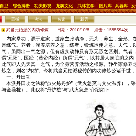
自卫
综合搏击
功夫影视
龙狮文化
武林玄学
图片库
兵器库
女
器械
功法
名家
新秀
武当元始派的内功修炼 日期：2010/10/8 点击：1585594次
内家拳功，源于道家，道家主张清净，无为，养生，全形。在
是练气。养者，涵养培养之意，练者，锻炼运使之意。夫气，
气，虽同出一气之源，但有虚实动静及有形无形之区别。气者
谓“元阳”，医经（黄帝内经）所谓“元气”，以其居人身脏腑之内
此气即人先天真一之气，为全身营养活动之根源。静坐家修养之
炼之，则名“内功”。今将武当元始派秘传的内功修炼公诸于世
一、丹田功
本派丹田功之法称“点火炼丹炉”（武火急烹与文火温养），采
与金鼎桩）。此仅将“丹炉桩”与“武火急烹”介绍如下：