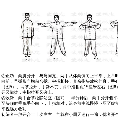
②正功：两脚分开，与肩同宽。两手从体两侧向上平举，上举
向前，呈弧形向胸前合拢。中指相接，其余指头放松伸直，手
（图5）。两掌拉开，手势不变，两中指相距15厘米左右（图
开又靠拢，中指拉开又碰上。
③收势：两手合掌松静站立（图7），半分钟后，两手分开侧
至头顶时垂腕手心向下，十指相对，沿身前中线慢慢下压至腹
平视远方收功。
初练者一般开合二十次左右，气就在小周天运行一遍，优者开