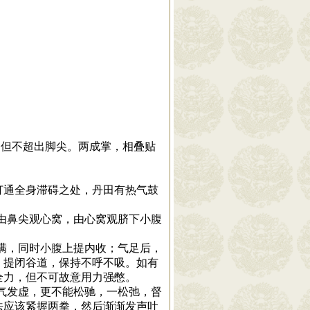
但不超出脚尖。两成掌，相叠贴
打通全身滞碍之处，丹田有热气鼓
由鼻尖观心窝，由心窝观脐下小腹
满，同时小腹上提内收；气足后，
，提闭谷道，保持不呼不吸。如有
全力，但不可故意用力强憋。
气发虚，更不能松驰，一松弛，督
法应该紧握两拳，然后渐渐发声吐