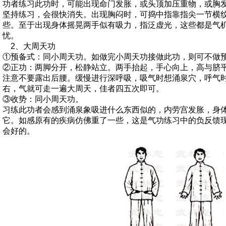
功者练习此功时，可能出现命门发胀，或头顶加压重物，或胸
坚持练习，会很快消失。出现胸闷时，可捣中指靠指尖一节横
些。至于出现身体摇晃两手似有吸力，指泛虚光，这些都是气
忧。
2、大周天功
①预备式：同小周天功。如做完小周天功接做此功，则可不做
②正功：两脚分开，松静站立。两手抬起，手心向上，高与脐
注意不要露出后腰。缓慢进行深呼吸，吸气时想涌泉穴，呼气
右，气就可走一遍大周天，佳者四五次即可。
③收势：同小周天功。
习练此功者会感到涌泉象吸进什么东西似的，内劳宫发胀，身
它。如感原有的疾病仿佛重了一些，这是气功练习中的负反馈
会好的。