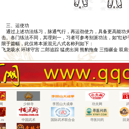
三、运使功
通过上述功法练习，脉通气行，再运劲使力，具备更高能功夫
击。各门练法不同，其理则一，习者可参考别派功法，如“红砂手
限于篇幅，此仅将本派混元八式名称列如下：
飞龙吸水 环球守宫 二郎追踪 猛虎出洞 熊豹拖食 三指碾金 双
网
少林寺
李照山大成拳
功夫网
.ru
中国武术
国际武术联合会
寻医问药
回