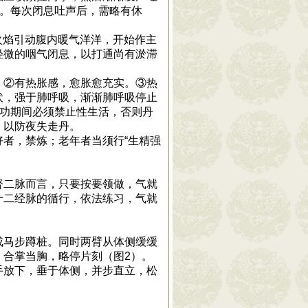
中。每次闭息吐声后，需略有休
火焰引动腹内暖气洋洋，开始作主
轻微的咽气闭息，以打通尚有淤滞
。②有热胀感，愈胀愈充实。③热
伏，强于肺呼吸，渐渐肺呼吸停止
此功期间必须禁止性生活，否则丹
，以防夜失走丹。
者，禁炼；老年者当须行“生精强
督二脉而言，只要按要领做，气就
十二经脉的循行，依法练习，气就
成马步蹲桩。同时两臂从体侧缓缓
，合掌当胸，略停片刻（图2）。
手放下，垂于体侧，并步直立，松