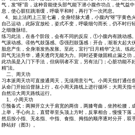
气，发“呀”音，这种音能使头部气能下潜小腹作功点，使气益
息，使心脏狂跳渐缓，呼吸平和时，再行下一次闭息。
4、如上法闭上三至七遍，全身经脉大通，小腹内“呀”字黄色
自己运动，此际宜放松，姿式不变，呼吸细匀而长，仍不时行
之细微脉结。
练习此法，在各个阶段，会有不同的反应，①小腹内有跳动感
气滚动感。④热气鼓荡感。⑤强烈鼓荡感：开合，渐渐大起大
胎息产生，全身渐发热发胀。至此，宜行“日月精华”之法。练
田气无法升华，通关透窍无能为力。同时还要做固精止漏之功
此功虽是入门下手法，但病弱者不宜，另有法门；心脏功能不好
精”法。
二、周天功
习本派周天功可直接通周天，无须用意引气。小周天指打通任
从命门开始沿督脉上行，在小周天路线上进行循环；大周天指
自然沿大周天路线运行。
1、小周天功
①预备式：两脚开立大于肩宽的两倍，两膝弯曲，坐胯松腰，
上举，手心向上，直臂举至头顶上方时，反掌相合，慢慢下落
然后按小指、无名指、中指、食指、拇指的顺序逐对分开，双
静站好（图3）。