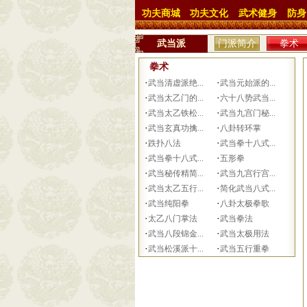
功夫商城
功夫文化
武术健身
防身
武当派
门派简介
拳术
拳术
·
·
武当清虚派绝...
武当元始派的...
·
·
武当太乙门的...
六十八势武当...
·
·
武当太乙铁松...
武当九宫门秘...
·
·
武当玄真功擒...
八卦转环掌
·
·
跌扑八法
武当拳十八式...
·
·
武当拳十八式...
五形拳
·
·
武当秘传精简...
武当九宫行宫...
·
·
武当太乙五行...
简化武当八式...
·
·
武当纯阳拳
八卦太极拳歌
·
·
太乙八门掌法
武当拳法
·
·
武当八段锦金...
武当太极用法
·
·
武当松溪派十...
武当五行重拳