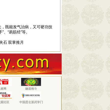
，既能发气治病，又可硬功技
”、“易筋经”等。
肩夹石 双掌推月
武者网
融道格斗
龙观社区
中国昆仑派武学门