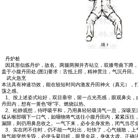
丹炉桩
因其形似炼丹炉，故名。两腿两脚并齐站立，双膝弯曲下蹲，
盖于小腹丹田处.(图1)要求：舌抵上腭，精神贯注，气沉丹田。
武火急烹
本法具有神速功效，能在较短时间内激发丹田神火（真元），
荡之感。
1、按上述姿式站好，双目垂帘，留一点光亮感，眼观鼻尖，
丹田内，想有一黄色“呀”字。燃烧以热。
2、松静观想，待呼吸平和，乃用鼻轻轻吸清气一息，深吸至
猛从喉部咽下一口气，如咽物将气送往小腹丹田内，紧紧压往
漏隙，则仍用鼻息收之。一气下来，必令全身发热，闭气当尽
3、实在闭不住时，仍不能一气吐出，吐快了，心气顿散，上
脉气能突然失昏，必使头晕目眩，眼显金花，身体大虚。正确