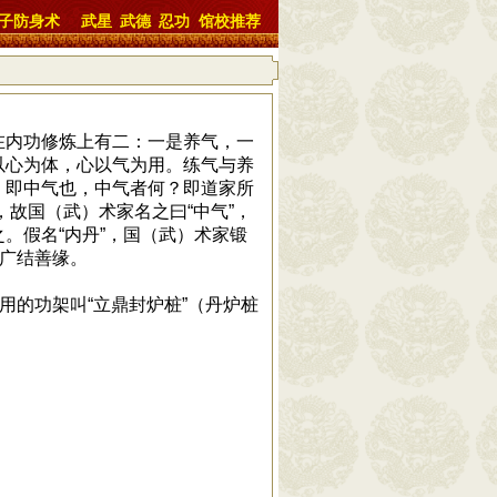
子防身术
武星
武德
忍功
馆校推荐
内功修炼上有二：一是养气，一
以心为体，心以气为用。练气与养
，即中气也，中气者何？即道家所
，故国（武）术家名之曰“中气”，
。假名“内丹”，国（武）术家锻
，广结善缘。
用的功架叫“立鼎封炉桩”（丹炉桩