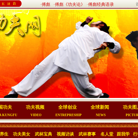
·傅彪
·傅彪《功夫论》
·傅彪经典语录
国功夫
功夫视频
全球创业
全球新闻
功夫图
A KUNGFU
VIDEO
ENTREPRESHIP
NEWS
PICTU
养生
功夫美女
武林宝典
视频访谈
武林赛事
名人堂
跟我学
行