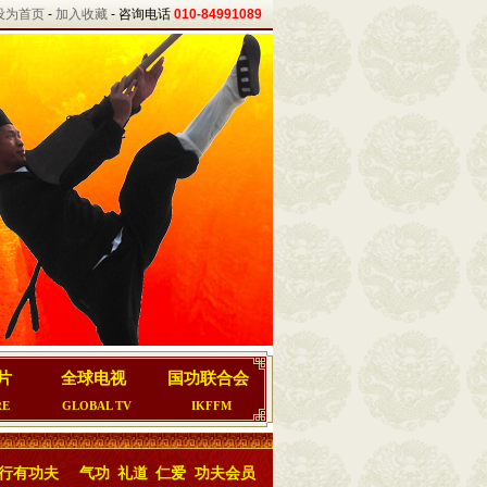
设为首页
-
加入收藏
- 咨询电话
010-84991089
片
全球电视
国功联合会
RE
GLOBAL TV
IKFFM
行有功夫
气功
礼道
仁爱
功夫会员