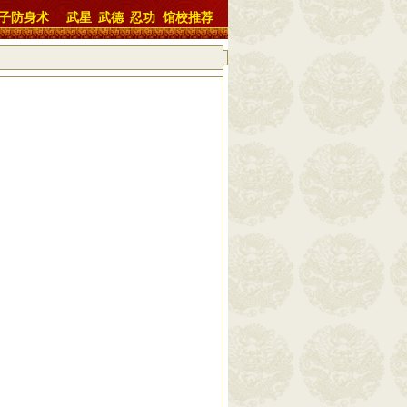
子防身术
武星
武德
忍功
馆校推荐