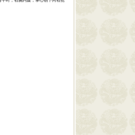
肩平时，右腕内旋，掌心朝下向右抢