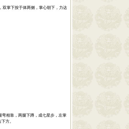
双掌下按于体两侧，掌心朝下，力达
腿弯相靠，两腿下蹲，成七星步，左掌
右下方。