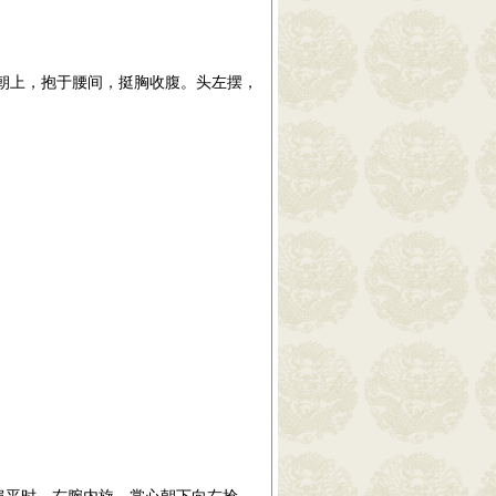
朝上，抱于腰间，挺胸收腹。头左摆，