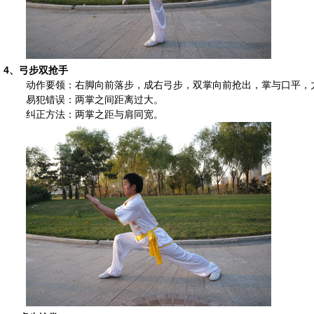
4、
弓步双抢手
动作要领：右脚向前落步，成右弓步，双掌向前抢出，掌与口平，
易犯错误：两掌之间距离过大。
纠正方法：两掌之距与肩同宽。