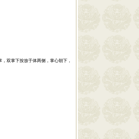
掌，双掌下按放于体两侧，掌心朝下，