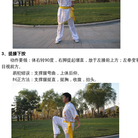
3、
提膝下按
动作要领：体右转90度，右脚提起绷直，放于左膝前上方；左拳变
目视前方。
易犯错误：支撑腿弯曲，上体后仰。
纠正方法：支撑腿挺直，挺胸，收腹，抬头。