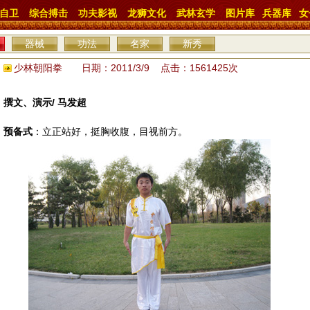
自卫
综合搏击
功夫影视
龙狮文化
武林玄学
图片库
兵器库
女
器械
功法
名家
新秀
少林朝阳拳 日期：2011/3/9 点击：1561425次
撰文、演示/ 马发超
预备式
：立正站好，挺胸收腹，目视前方。