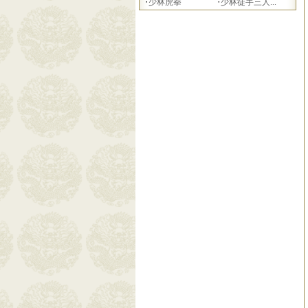
·
·
少林虎拳
少林徒手三人...