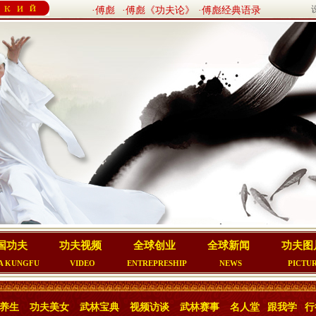
·傅彪
·傅彪《功夫论》
·傅彪经典语录
国功夫
功夫视频
全球创业
全球新闻
功夫图
A KUNGFU
VIDEO
ENTREPRESHIP
NEWS
PICTU
养生
功夫美女
武林宝典
视频访谈
武林赛事
名人堂
跟我学
行