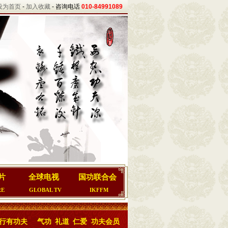
设为首页
-
加入收藏
- 咨询电话
010-84991089
片
全球电视
国功联合会
RE
GLOBAL TV
IKFFM
行有功夫
气功
礼道
仁爱
功夫会员