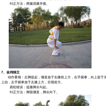
纠正方法：两腿屈膝并拢。
7、
金鸡独立
动作要领：左脚提起，绷直放于右膝前上方，右手握拳，向上架于
上抬，左手握拳放于左膝上方，目视前方。
易犯错误：提膝脚尖勾起。
纠正方法：脚面绷直，脚尖向下。