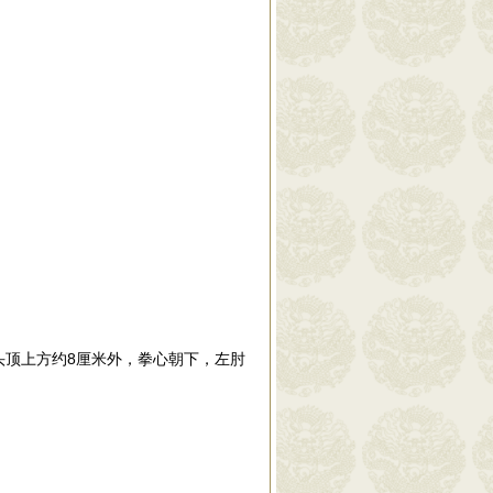
头顶上方约8厘米外，拳心朝下，左肘