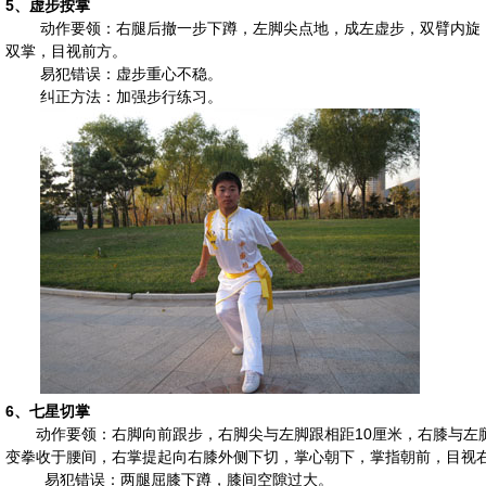
5、
虚步按掌
动作要领：右腿后撤一步下蹲，左脚尖点地，成左虚步，双臂内旋，
双掌，目视前方。
易犯错误：虚步重心不稳。
纠正方法：加强步行练习。
6、
七星切掌
动作要领：右脚向前跟步，右脚尖与左脚跟相距10厘米，右膝与左
变拳收于腰间，右掌提起向右膝外侧下切，掌心朝下，掌指朝前，目视
易犯错误：两腿屈膝下蹲，膝间空隙过大。