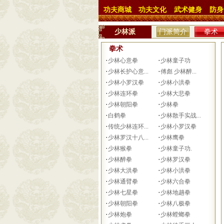
功夫商城
功夫文化
武术健身
防身
少林派
门派简介
拳术
拳术
·
·
少林心意拳
少林童子功
·
·
少林长护心意...
傅彪 少林醉...
·
·
少林小罗汉拳
少林小洪拳
·
·
少林连环拳
少林大悲拳
·
·
少林朝阳拳
少林拳
·
·
白鹤拳
少林散手实战...
·
·
传统少林连环...
少林小罗汉拳
·
·
少林罗汉十八...
少林鹰拳
·
·
少林猴拳
少林童子功.
·
·
少林醉拳
少林罗汉拳
·
·
少林大洪拳
少林小洪拳
·
·
少林通臂拳
少林六合拳
·
·
少林七星拳
少林地趟拳
·
·
少林朝阳拳
少林八极拳
·
·
少林炮拳
少林螳螂拳