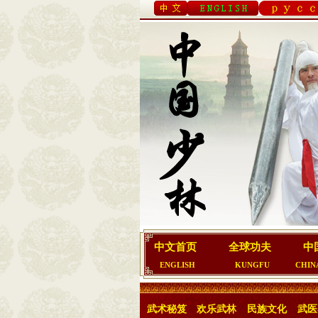
中文首页
全球功夫
中
ENGLISH
KUNGFU
CHIN
武术秘笈
欢乐武林
民族文化
武医