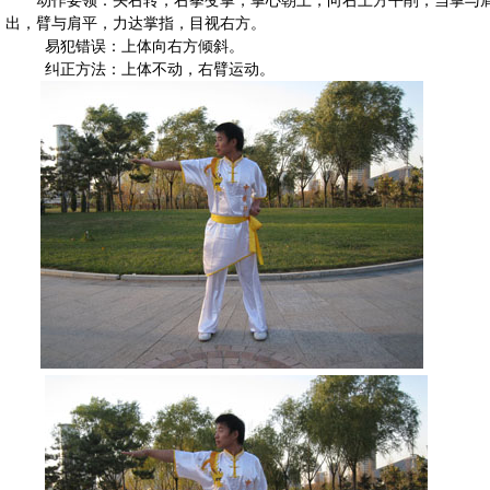
动作要领：头右转，右拳变掌，掌心朝上，向右上方平削，当掌与
出，臂与肩平，力达掌指，目视右方。
易犯错误：上体向右方倾斜。
纠正方法：上体不动，右臂运动。