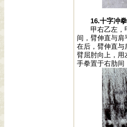
16
.
十字冲拳
甲右乙左，
间，臂伸直与肩
在后，臂伸直与
臂屈肘向上，用
手拳置于右肋间