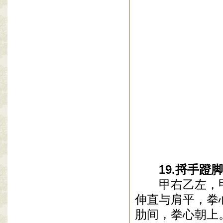
19
.
捋手蹬脚
甲右乙左，
伸直与肩平，拳
肋间，拳心朝上