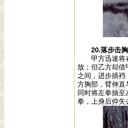
20
.
落步击胸
甲方迅速将
放；但乙方却借
之间，进步插裆
方胸部，臂伸直
同时将左拳抽至
拳，上身后仰失