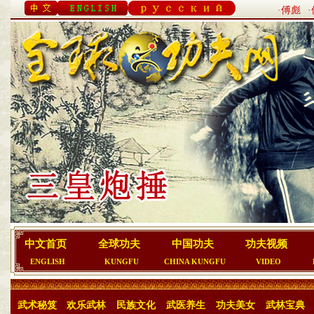
·傅彪
中文首页
全球功夫
中国功夫
功夫视频
ENGLISH
KUNGFU
CHINA KUNGFU
VIDEO
武术秘笈
欢乐武林
民族文化
武医养生
功夫美女
武林宝典