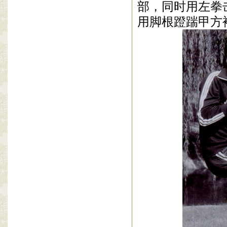
部，同时用左拳
用脚根蹬踹甲方