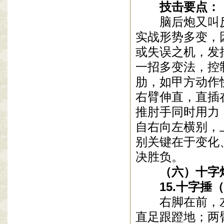
技击要点：
脑后炮又叫
实战形势多变，
或失误之机，发
一招多变法，控
肋，如甲方动作
右臂伸直，直插
推肘手同时用力
自右向左横别，
别关键在于变化
决胜负。
（六）十字炮
15
.
十字捶（
右脚在前，
直足跟蹬地；两