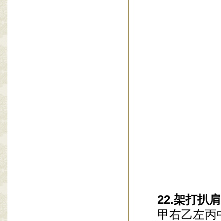
22.架打扒肩
甲右乙左丙