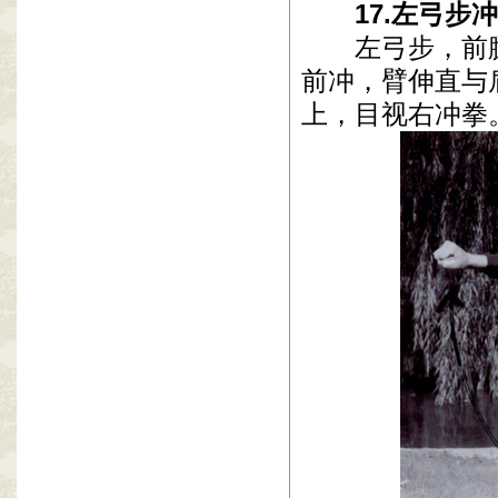
17
.
左弓步冲
左弓步，前
前冲，臂伸直与
上，目视右冲拳