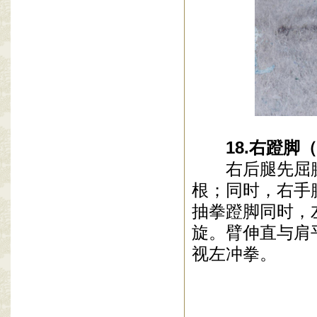
18
.
右蹬脚（
右后腿先屈
根；同时，右手
抽拳蹬脚同时，
旋。臂伸直与肩
视左冲拳。