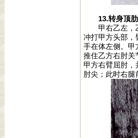
13
.
转身顶肋
甲右乙左，
冲打甲方头部，
手在体左侧。甲
推住乙方右肘关
甲方右臂屈肘，
肘尖；此时右腿