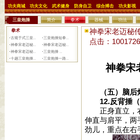
功夫商城
功夫文化
武术健身
防身自卫
综合搏击
功夫影视
三皇炮捶
简介
拳术
器械
功法
神拳宋老迈秘传
拳术
·
·
古规于式三皇...
三皇炮捶短拳...
点击：10017
·
·
神拳宋老迈秘...
神拳宋老迈秘...
·
·
神拳宋老迈秘...
三皇炮捶 ...
·
·
十趟三皇炮捶...
三皇炮捶一路...
神拳宋
（五）脑后炮
12
.
反背捶（
正身直立，
伸直与肩平，两
劲儿，重点在右