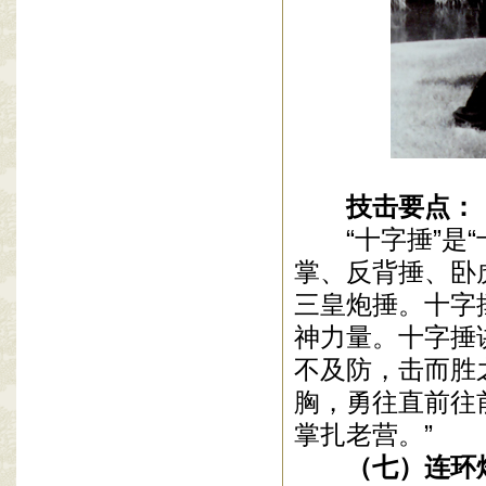
技击要点：
“十字捶”
掌、反背捶、卧
三皇炮捶。十字
神力量。十字捶
不及防，击而胜
胸，勇往直前往
掌扎老营。”
（七）连环炮