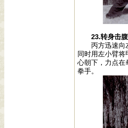
23
.
转身击腹
丙方迅速向
同时用左小臂将
心朝下，力点在
拳手。