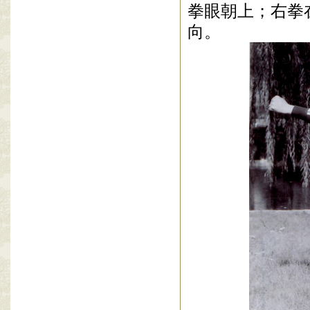
拳眼朝上；右拳
向。