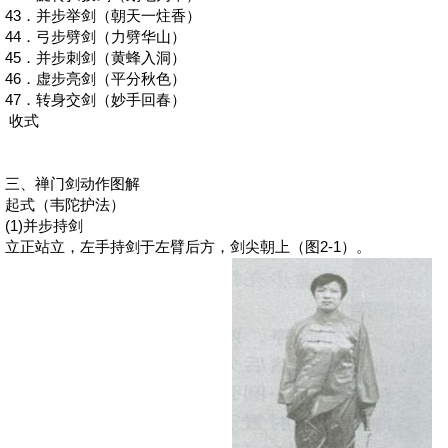
43
．并步举剑（朝天一炷香）
44
．弓步劈剑（力劈华山）
45
．并步刺剑（黄蜂入洞）
46
．虚步亮剑（平分秋色）
47
．转身交剑（妙手回春）
收式
三、禅门剑动作图解
起式（韦陀护法）
(1)
并步持剑
立正站立，左手持剑于左臂后方，剑尖朝上（图2-1）。