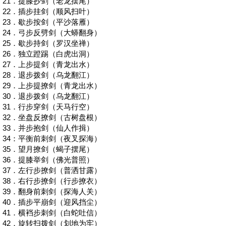
21
．提膝抄剑（老龙摆尾）
22
．插步挂剑（顺风扫叶）
23
．歇步按剑（平沙落雁）
24
．弓步反劈剑（大蟒翻身）
25
．歇步持剑（罗汉坐禅）
26
．独立蹬踢（白虎出洞）
27
．上步提剑（青龙出水）
28
．退步拨剑（乌龙翻江）
29
．上步提撩剑（青龙出水）
30
．退步拨剑（乌龙翻江）
31
．行步穿剑（天马行空）
32
．坐盘反撩剑（古树盘根）
33
．并步抱剑（仙人作揖）
34
：平衡前刺剑（夜叉探海）
35
．望月撩剑（蝎子摆尾）
36
．提膝举剑（佛光普照）
37
．左行步撩剑（普洒甘露）
38
．右行步撩剑（行步撩衣）
39
．翻身前刺剑（探海人关）
40
．插步平崩剑（迎风挡尘）
41
．横裆步刺剑（白蛇吐信）
42
．旋转扫拨剑（划地为牢）