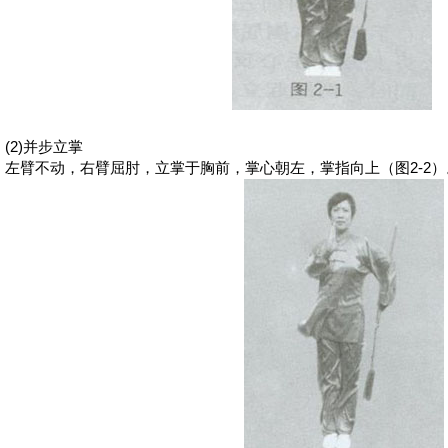
(2)
并步立掌
左臂不动，右臂屈肘，立掌于胸前，掌心朝左，掌指向上（图2-2）