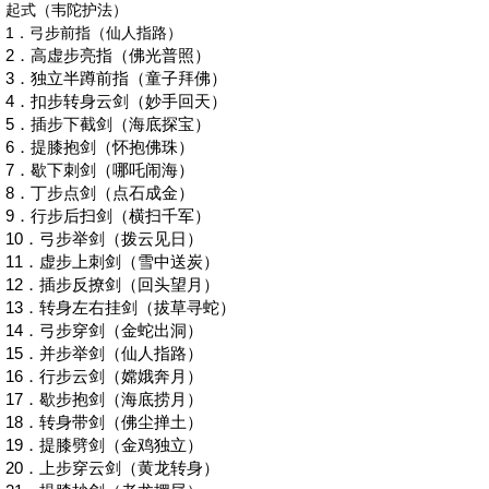
起式（韦陀护法）
1
．弓步前指（仙人指路）
2
．高虚步亮指（佛光普照）
3
．独立半蹲前指（童子拜佛）
4
．扣步转身云剑（妙手回天）
5
．插步下截剑（海底探宝）
6
．提膝抱剑（怀抱佛珠）
7
．歇下刺剑（哪吒闹海）
8
．丁步点剑（点石成金）
9
．行步后扫剑（横扫千军）
10
．弓步举剑（拨云见日）
11
．虚步上刺剑（雪中送炭）
12
．插步反撩剑（回头望月）
13
．转身左右挂剑（拔草寻蛇）
14
．弓步穿剑（金蛇出洞）
15
．并步举剑（仙人指路）
16
．行步云剑（嫦娥奔月）
17
．歇步抱剑（海底捞月）
18
．转身带剑（佛尘掸土）
19
．提膝劈剑（金鸡独立）
20
．上步穿云剑（黄龙转身）