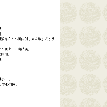
跟。
面。
腿紧靠在左小腿内侧，为左歇步式；反
于左腿上，右脚踏实。
尖内扣。
地。
小指上。
，掌心向内。