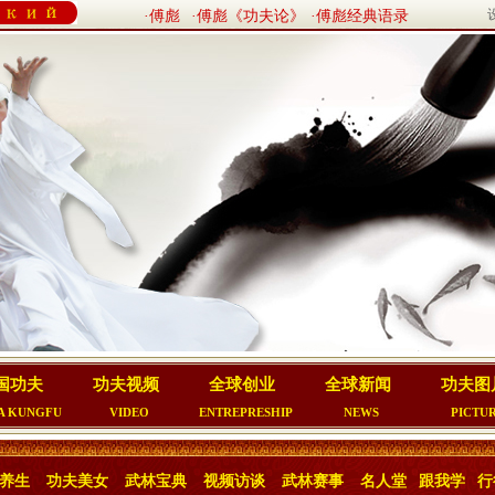
·傅彪
·傅彪《功夫论》
·傅彪经典语录
国功夫
功夫视频
全球创业
全球新闻
功夫图
A KUNGFU
VIDEO
ENTREPRESHIP
NEWS
PICTU
养生
功夫美女
武林宝典
视频访谈
武林赛事
名人堂
跟我学
行