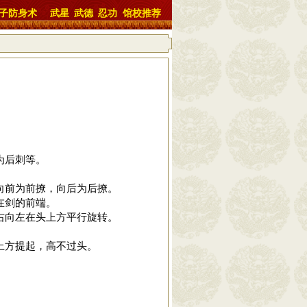
子防身术
武星
武德
忍功
馆校推荐
为后刺等。
向前为前撩，向后为后撩。
在剑的前端。
右向左在头上方平行旋转。
上方提起，高不过头。