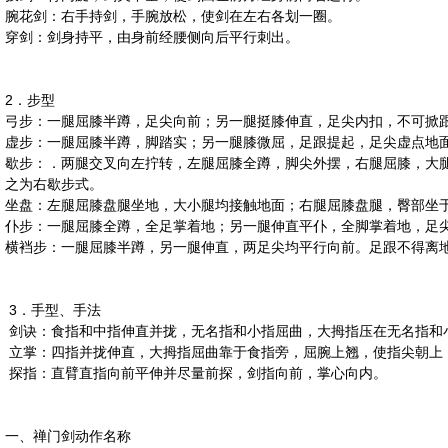
腕花剑：右手持剑，手腕放松，使剑在左右各划一圈。
穿剑：剑身持平，由身前经腰侧向后平行刺出。
2
．步型
弓步：一腿屈膝半蹲，足尖向前；另一腿挺膝伸直，足尖内扣，不可掀
虚步：一腿屈膝半蹲，脚踏实；另一腿膝微屈，足跟提起，足尖虚点地
歇步：．两腿交叉向左拧转，左腿屈膝全蹲，脚尖外摆，右腿屈膝，大
之为右歇步式。
坐盘：左腿屈膝盘腿坐地，大小腿均接触地面；右腿屈膝盘腿，臀部坐
仆步：一腿屈膝全蹲，全足掌着地；另一腿伸直平仆，全脚掌着地，足
横裆步：一腿屈膝半蹲，另一腿伸直，两足尖均平行向前。足跟不得离
3
．手型、手法
剑诀：食指和中指伸直并拢，无名指和小指屈曲，大拇指压在无名指和
立掌：四指并拢伸直，大拇指屈曲靠于食指旁，屈腕上翘，使指尖朝上
探指：直臂直指向前平伸并尽量前探，剑指向前，掌心向内。
一、
禅门剑动作名称