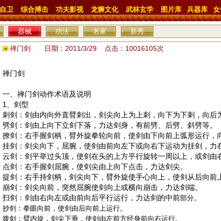
自卫
综合搏击
功夫影视
龙狮文化
武林玄学
图片库
兵器库
女
器械
功法
名家
新秀
禅门剑 日期：2011/3/29 点击：10016105次
禅门剑
一、禅门剑动作术语及说明
1
、剑型
刺剑：剑由内向外直臂刺出，剑尖向上为上刺，向下为下刺，向后
劈剑：剑由上向下立剑下落，力达剑身，有前劈、后劈、斜劈等。
撩剑：右手握剑柄，臂外旋拳轮向前，使剑由下向前上弧形运行，
挂剑：剑尖向下，屈腕，使剑由前向左下或向右下运动为挂剑，力
云剑：剑平举过头顶，使剑在头的上方平行旋转一周以上，或剑由
点剑：右手握剑屈腕，使剑尖由上向下点击，力达剑尖。
提剑：右手持剑柄，剑尖向下，臂外旋使手心向上，使剑从后向前
崩剑：剑尖向前，突然屈腕使剑向上或横向崩击，力达剑端。
扫剑：剑由右向左或由前向后平行运行，力达剑的中前
部分。
抄剑：拳眼向前，使剑由后向前上运行。
拨剑：臂内旋，剑尖下垂，使剑由左前方经身前向右运行。