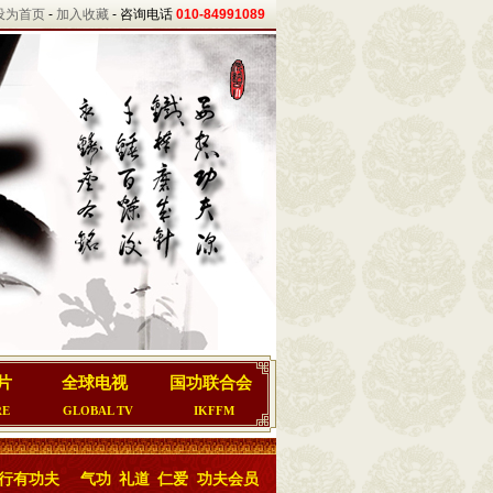
设为首页
-
加入收藏
- 咨询电话
010-84991089
片
全球电视
国功联合会
RE
GLOBAL TV
IKFFM
行有功夫
气功
礼道
仁爱
功夫会员