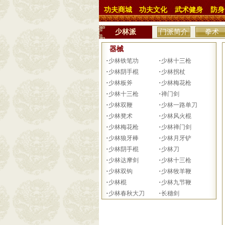
功夫商城
功夫文化
武术健身
防身
少林派
门派简介
拳术
器械
·
·
少林铁笔功
少林十三枪
·
·
少林阴手棍
少林拐杖
·
·
少林板斧
少林梅花枪
·
·
少林十三枪
禅门剑
·
·
少林双鞭
少林一路单刀
·
·
少林凳术
少林风火棍
·
·
少林梅花枪
少林禅门剑
·
·
少林狼牙棒
少林月牙铲
·
·
少林阴手棍
少林刀
·
·
少林达摩剑
少林十三枪
·
·
少林双钩
少林牧羊鞭
·
·
少林棍
少林九节鞭
·
·
少林春秋大刀
长穗剑