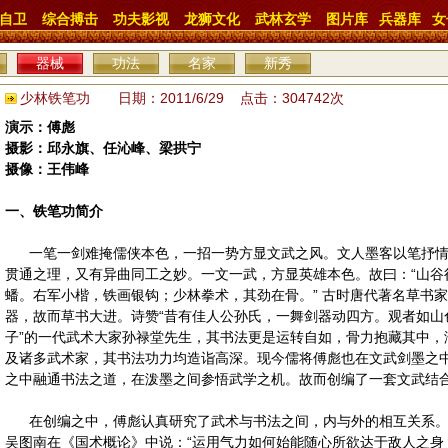
自卫
综合搏击
功夫影视
龙狮文化
武林玄学
图片库
兵器库
女
器械
功法
名家
新秀
少林铁笔功 日期：2011/6/29 点击：304742次
演示：傅彪
摄影：邱永旗、任沁峰、梁拱宁
摄像：王伟峰
一、铁笔功简介
一笔一剑难掩儒侠本色，一招一势方显文武之风。文人墨客以笔抒情
贯通之理，又有异曲同工之妙。一文一武，方显英雄本色。故曰：“山谷
蟠。右军小楷，铁画银钩；少林拳术，其劲在骨。” 古时唐代著名草书
器，故而草书大进。诗赞“昔有佳人公孙氏，一舞剑器动四方。观者如山
子”的一代武术大家孙禄堂先生，其书法更是运转自如，骨力抱藏其中，
及诸多武术家，其书法功力均造诣高深。现今儒将傅彪也在文武剑墨之
之中融通书法之道，在泼墨之间参悟武学之机。故而创编了一套文武结合之
在创编之中，傅彪认真研究了武术与书法之间，内与外的相互关系。
吴图南在《国术概论》中说：“运用气力如何始能随心所欲达于敌人之身