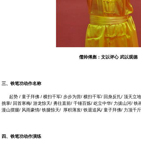
儒帅傅彪：文以评心 武以观德
三、铁笔功动作名称
起势 / 童子拜佛 / 横扫千军/ 步步为营/ 横扫千军/ 回身反扎/ 顶天立地
挑掌/ 回首寒梅/ 游龙惊天/ 勇往直前/ 千锤百炼/ 屹立中华/ 力拔山河/ 铁
漫山摆腿/ 风雨豪情/ 铁腿惊天/ 厚积薄发/ 铁退追风/ 童子拜佛/ 力顶千斤
四、铁笔功动作演练