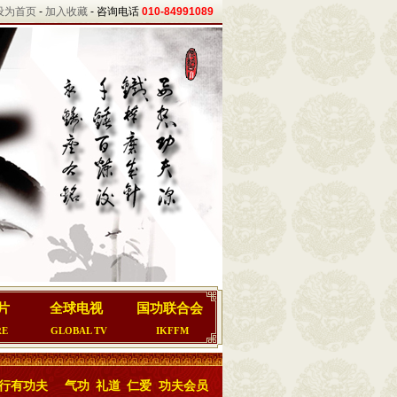
设为首页
-
加入收藏
- 咨询电话
010-84991089
片
全球电视
国功联合会
RE
GLOBAL TV
IKFFM
行有功夫
气功
礼道
仁爱
功夫会员