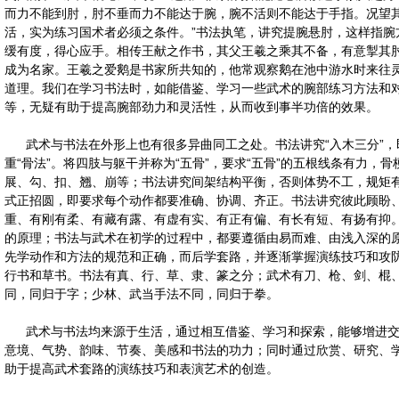
而力不能到肘，肘不垂而力不能达于腕，腕不活则不能达于手指。况望
活，实为练习国术者必须之条件。”书法执笔，讲究提腕悬肘，这样指腕
缓有度，得心应手。相传王献之作书，其父王羲之乘其不备，有意掣其
成为名家。王羲之爱鹅是书家所共知的，他常观察鹅在池中游水时来往
道理。我们在学习书法时，如能借鉴、学习一些武术的腕部练习方法和
等，无疑有助于提高腕部劲力和灵活性，从而收到事半功倍的效果。
武术与书法在外形上也有很多异曲同工之处。书法讲究“入木三分”，
重“骨法”。将四肢与躯干并称为“五骨”，要求“五骨”的五根线条有力，
展、勾、扣、翘、崩等；书法讲究间架结构平衡，否则体势不工，规矩
式正招圆，即要求每个动作都要准确、协调、齐正。书法讲究彼此顾盼
重、有刚有柔、有藏有露、有虚有实、有正有偏、有长有短、有扬有抑
的原理；书法与武术在初学的过程中，都要遵循由易而难、由浅入深的
先学动作和方法的规范和正确，而后学套路，并逐渐掌握演练技巧和攻
行书和草书。书法有真、行、草、隶、篆之分；武术有刀、枪、剑、棍
同，同归于字；少林、武当手法不同，同归于拳。
武术与书法均来源于生活，通过相互借鉴、学习和探索，能够增进交
意境、气势、韵味、节奏、美感和书法的功力；同时通过欣赏、研究、
助于提高武术套路的演练技巧和表演艺术的创造。