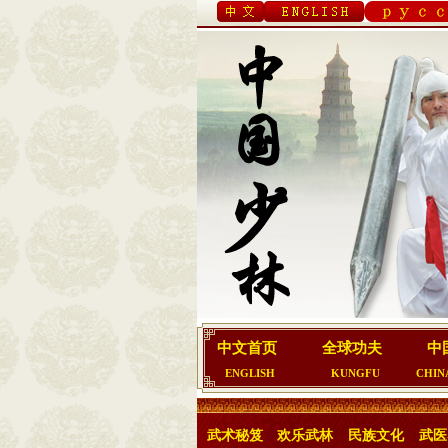
中文首页
全球功夫
中
ENGLISH
KUNGFU
CHIN
武术秘笈
欢乐武林
民族文化
武医