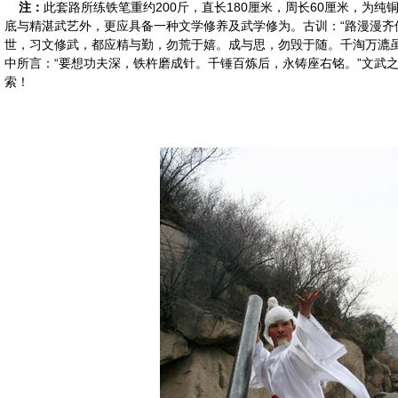
注：
此套路所练铁笔重约200斤，直长180厘米，周长60厘米，为
底与精湛武艺外，更应具备一种文学修养及武学修为。古训：“路漫漫齐
世，习文修武，都应精与勤，勿荒于嬉。成与思，勿毁于随。千淘万漉
中所言：“要想功夫深，铁杵磨成针。千锤百炼后，永铸座右铭。”文武
索！