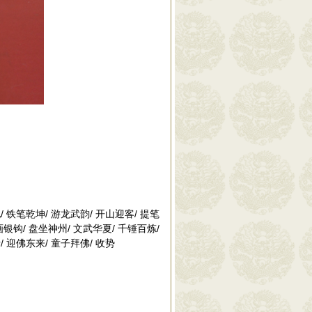
/ 铁笔乾坤/ 游龙武韵/ 开山迎客/ 提笔
画银钩/ 盘坐神州/ 文武华夏/ 千锤百炼/
/ 迎佛东来/ 童子拜佛/ 收势