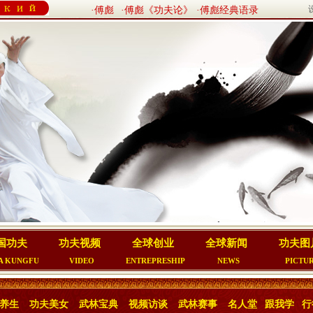
·傅彪
·傅彪《功夫论》
·傅彪经典语录
国功夫
功夫视频
全球创业
全球新闻
功夫图
A KUNGFU
VIDEO
ENTREPRESHIP
NEWS
PICTU
养生
功夫美女
武林宝典
视频访谈
武林赛事
名人堂
跟我学
行