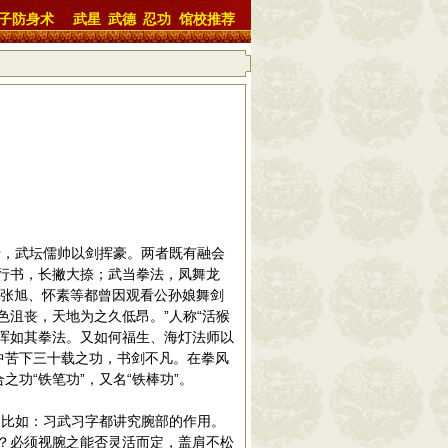
子防身术
武星
武德
忍功
馆校推荐
，武坛儒帅以剑挥豪。两者既有融会
行书，长撇大捺；武当拳法，凤舞龙
家张旭、怀素等都曾因观看公孙娘舞剑
色沮丧，天地为之久低昂。”人称“活猴
浑如其拳法。又如何福生、海灯法师以
中苦下三十载之功，书剑不凡。在拳风
功“铁笔功”，又名“铁棒功”。
比如：习武习字都讲究腕部的作用。
？必须视腕之能否灵活而定，盖肩不松