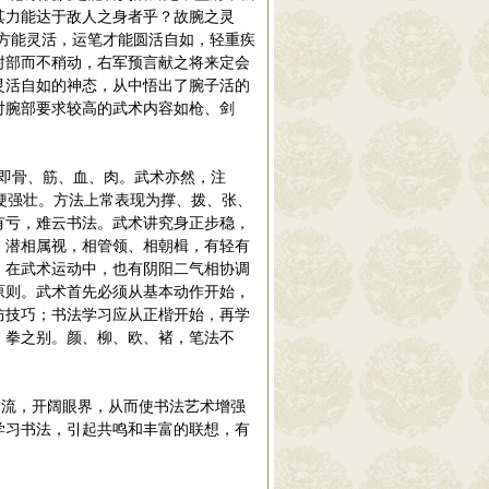
其力能达于敌人之身者乎？故腕之灵
方能灵活，运笔才能圆活自如，轻重疾
肘部而不稍动，右军预言献之将来定会
灵活自如的神态，从中悟出了腕子活的
对腕部要求较高的武术内容如枪、剑
即骨、筋、血、肉。武术亦然，注
骨梗强壮。方法上常表现为撑、拨、张、
有亏，难云书法。武术讲究身正步稳，
、潜相属视，相管领、相朝楫，有轻有
。在武术运动中，也有阴阳二气相协调
原则。武术首先必须从基本动作开始，
防技巧；书法学习应从正楷开始，再学
、拳之别。颜、柳、欧、褚，笔法不
流，开阔眼界，从而使书法艺术增强
学习书法，引起共鸣和丰富的联想，有