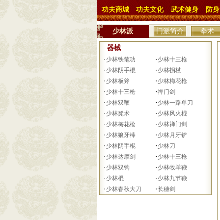
功夫商城
功夫文化
武术健身
防身
少林派
门派简介
拳术
器械
·
·
少林铁笔功
少林十三枪
·
·
少林阴手棍
少林拐杖
·
·
少林板斧
少林梅花枪
·
·
少林十三枪
禅门剑
·
·
少林双鞭
少林一路单刀
·
·
少林凳术
少林风火棍
·
·
少林梅花枪
少林禅门剑
·
·
少林狼牙棒
少林月牙铲
·
·
少林阴手棍
少林刀
·
·
少林达摩剑
少林十三枪
·
·
少林双钩
少林牧羊鞭
·
·
少林棍
少林九节鞭
·
·
少林春秋大刀
长穗剑