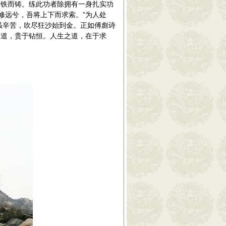
纯铜铁而铸。练此功者除拥有一身扎实功
修远兮，吾将上下而求索。”为人处
虽辛苦，吹尽狂沙始到金。正如傅彪诗
之道，贵于钻恒。人生之道，在于求