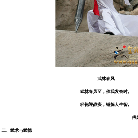
武林春风
武林春风至，催我发奋时。
轻袍迎战疾，锤炼人生智。
——傅
二、武术与武德