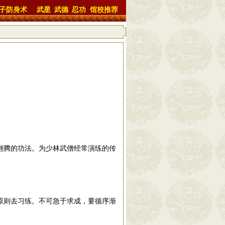
子防身术
武星
武德
忍功
馆校推荐
翻腾的功法。为少林武僧经常演练的传
原则去习练。不可急于求成，要循序渐