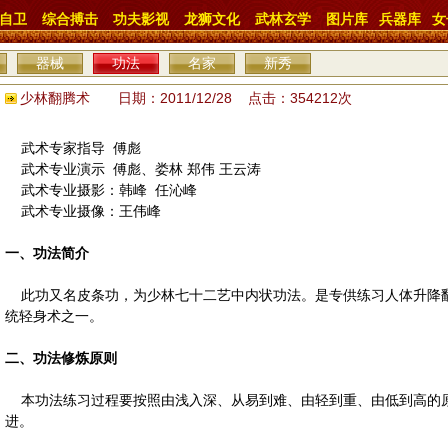
自卫
综合搏击
功夫影视
龙狮文化
武林玄学
图片库
兵器库
女
器械
功法
名家
新秀
少林翻腾术 日期：2011/12/28 点击：354212次
武术专家指导 傅彪
武术专业演示 傅彪、娄林 郑伟 王云涛
武术专业摄影：韩峰 任沁峰
武术专业摄像：王伟峰
一、功法简介
此功又名皮条功，为少林七十二艺中内状功法。是专供练习人体升降
统轻身术之一。
二、功法修炼原则
本功法练习过程要按照由浅入深、从易到难、由轻到重、由低到高的
进。