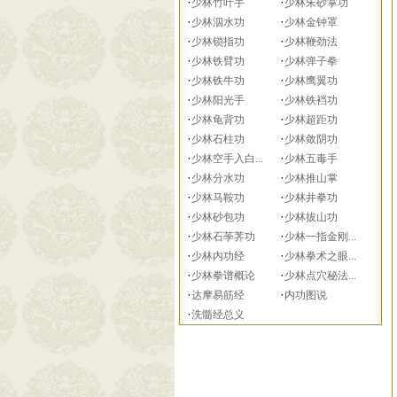
·
·
少林竹叶手
少林朱砂掌功
·
·
少林泅水功
少林金钟罩
·
·
少林锁指功
少林鞭劲法
·
·
少林铁臂功
少林弹子拳
·
·
少林铁牛功
少林鹰翼功
·
·
少林阳光手
少林铁裆功
·
·
少林龟背功
少林超距功
·
·
少林石柱功
少林敛阴功
·
·
少林空手入白...
少林五毒手
·
·
少林分水功
少林推山掌
·
·
少林马鞍功
少林井拳功
·
·
少林砂包功
少林拔山功
·
·
少林石荸荠功
少林一指金刚...
·
·
少林内功经
少林拳术之眼...
·
·
少林拳谱概论
少林点穴秘法...
·
·
达摩易筋经
内功图说
·
洗髓经总义