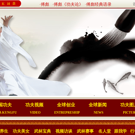
·傅彪
·傅彪《功夫论》
·傅彪经典语录
国功夫
功夫视频
全球创业
全球新闻
功夫图
A KUNGFU
VIDEO
ENTREPRESHIP
NEWS
PICTU
养生
功夫美女
武林宝典
视频访谈
武林赛事
名人堂
跟我学
行