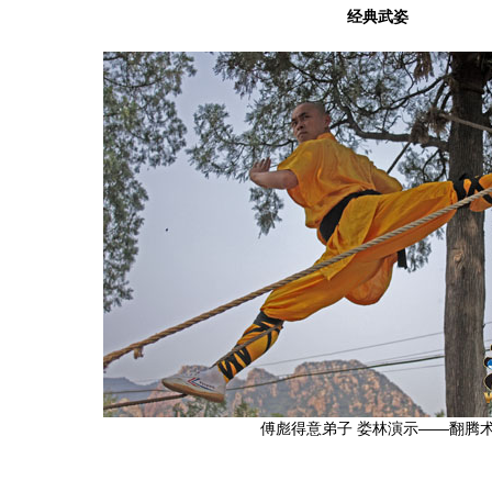
经典武姿
傅彪得意弟子 娄林演示——翻腾