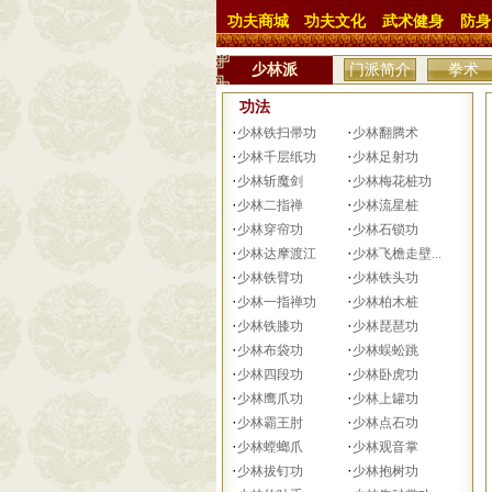
功夫商城
功夫文化
武术健身
防身
少林派
门派简介
拳术
功法
·
·
少林铁扫帚功
少林翻腾术
·
·
少林千层纸功
少林足射功
·
·
少林斩魔剑
少林梅花桩功
·
·
少林二指禅
少林流星桩
·
·
少林穿帘功
少林石锁功
·
·
少林达摩渡江
少林飞檐走壁...
·
·
少林铁臂功
少林铁头功
·
·
少林一指禅功
少林柏木桩
·
·
少林铁膝功
少林琵琶功
·
·
少林布袋功
少林蜈蚣跳
·
·
少林四段功
少林卧虎功
·
·
少林鹰爪功
少林上罐功
·
·
少林霸王肘
少林点石功
·
·
少林螳螂爪
少林观音掌
·
·
少林拔钉功
少林抱树功