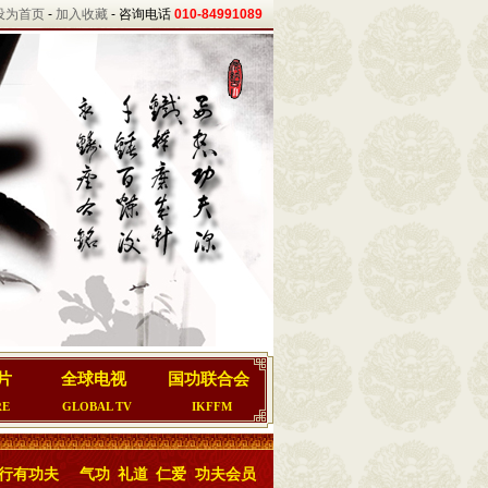
设为首页
-
加入收藏
- 咨询电话
010-84991089
片
全球电视
国功联合会
RE
GLOBAL TV
IKFFM
行有功夫
气功
礼道
仁爱
功夫会员